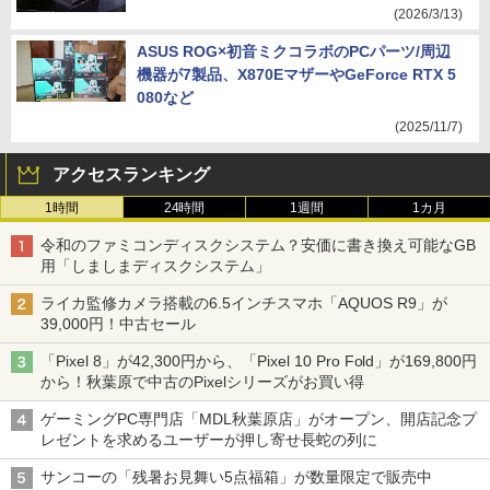
(2026/3/13)
ASUS ROG×初音ミクコラボのPCパーツ/周辺
機器が7製品、X870EマザーやGeForce RTX 5
080など
(2025/11/7)
アクセスランキング
1時間
24時間
1週間
1カ月
令和のファミコンディスクシステム？安価に書き換え可能なGB
用「しましまディスクシステム」
ライカ監修カメラ搭載の6.5インチスマホ「AQUOS R9」が
39,000円！中古セール
「Pixel 8」が42,300円から、「Pixel 10 Pro Fold」が169,800円
から！秋葉原で中古のPixelシリーズがお買い得
ゲーミングPC専門店「MDL秋葉原店」がオープン、開店記念プ
レゼントを求めるユーザーが押し寄せ長蛇の列に
サンコーの「残暑お見舞い5点福箱」が数量限定で販売中