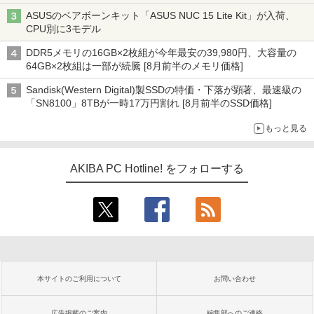
型モニターが9,801円、暑さ指数連動セール ほか
ASUSのベアボーンキット「ASUS NUC 15 Lite Kit」が入荷、
CPU別に3モデル
DDR5メモリの16GB×2枚組が今年最安の39,980円、大容量の
64GB×2枚組は一部が続騰 [8月前半のメモリ価格]
Sandisk(Western Digital)製SSDの特価・下落が顕著、最速級の
「SN8100」8TBが一時17万円割れ [8月前半のSSD価格]
もっと見る
AKIBA PC Hotline! をフォローする
本サイトのご利用について
お問い合わせ
広告掲載のご案内
編集部へのご連絡