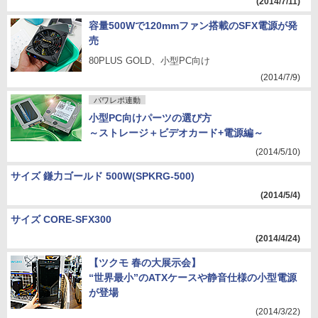
(2014/7/11)
容量500Wで120mmファン搭載のSFX電源が発
売
80PLUS GOLD、小型PC向け
(2014/7/9)
パワレポ連動
小型PC向けパーツの選び方
～ストレージ＋ビデオカード+電源編～
(2014/5/10)
サイズ 鎌力ゴールド 500W(SPKRG-500)
(2014/5/4)
サイズ CORE-SFX300
(2014/4/24)
【ツクモ 春の大展示会】
“世界最小”のATXケースや静音仕様の小型電源
が登場
(2014/3/22)