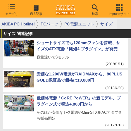
カテゴリ
過去記事
検索
Impressサイト
AKIBA PC Hotline!
PCパーツ
PC電源ユニット
サイズ
サイズ 関連記事
ショートサイズでも120mmファンを搭載、サ
イズのATX電源「剛短4 プラグイン」が発売
容量違いで3モデル
(2019/1/11)
安価な1,200W電源がRAIDMAXから、80PLUS
GOLD認証品で価格は19,800円
(2018/4/20)
低価格電源「CoRE PoWER」の新モデル、プ
ラグイン式で税込4,800円から
そのほか安価なTFX電源やMini-STX用ACアダプタ
も販売開始
(2017/1/13)