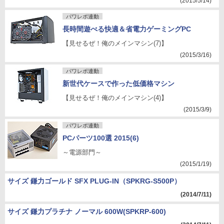
(2015/5/14)
パワレポ連動
長時間遊べる快適＆省電力ゲーミングPC
【見せるぜ！俺のメインマシン(7)】
(2015/3/16)
パワレポ連動
新世代ケースで作った低価格マシン
【見せるぜ！俺のメインマシン(4)】
(2015/3/9)
パワレポ連動
PCパーツ100選 2015(6)
～電源部門～
(2015/1/19)
サイズ 鎌力ゴールド SFX PLUG-IN（SPKRG-S500P）
(2014/7/11)
サイズ 鎌力プラチナ ノーマル 600W(SPKRP-600)