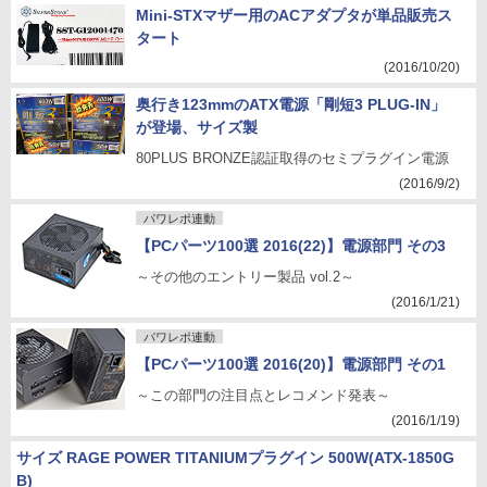
Mini-STXマザー用のACアダプタが単品販売ス
タート
(2016/10/20)
奥行き123mmのATX電源「剛短3 PLUG-IN」
が登場、サイズ製
80PLUS BRONZE認証取得のセミプラグイン電源
(2016/9/2)
パワレポ連動
【PCパーツ100選 2016(22)】電源部門 その3
～その他のエントリー製品 vol.2～
(2016/1/21)
パワレポ連動
【PCパーツ100選 2016(20)】電源部門 その1
～この部門の注目点とレコメンド発表～
(2016/1/19)
サイズ RAGE POWER TITANIUMプラグイン 500W(ATX-1850G
B)