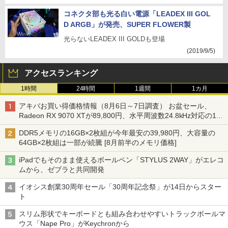
コネクタ部も光る白い電源「LEADEX III GOL
D ARGB」が発売、SUPER FLOWER製
光らないLEADEX III GOLDも登場
(2019/9/5)
アクセスランキング
1時間
24時間
1週間
1カ月
アキバお買い得価格情報（8月6日～7日調査） お盆セール、
Radeon RX 9070 XTが89,800円、水平周波数24.8kHz対応の17
型モニターが9,801円、暑さ指数連動セール ほか
DDR5メモリの16GB×2枚組が今年最安の39,980円、大容量の
64GB×2枚組は一部が続騰 [8月前半のメモリ価格]
iPadでもそのまま使えるボールペン「STYLUS 2WAY」がエレコ
ムから、ゼブラと共同開発
イオシス創業30周年セール「30周年記念祭」が14日からスター
ト
スリム形状でキーボードとも組み合わせやすいトラックボールマ
ウス「Nape Pro」がKeychronから