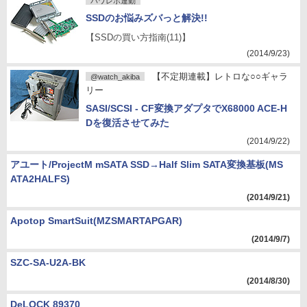
パワレポ連動
SSDのお悩みズバっと解決!!
【SSDの買い方指南(11)】
(2014/9/23)
【不定期連載】レトロな○○ギャラ
@watch_akiba
リー
SASI/SCSI - CF変換アダプタでX68000 ACE-H
Dを復活させてみた
(2014/9/22)
アユート/ProjectM mSATA SSD→Half Slim SATA変換基板(MS
ATA2HALFS)
(2014/9/21)
Apotop SmartSuit(MZSMARTAPGAR)
(2014/9/7)
SZC-SA-U2A-BK
(2014/8/30)
DeLOCK 89370