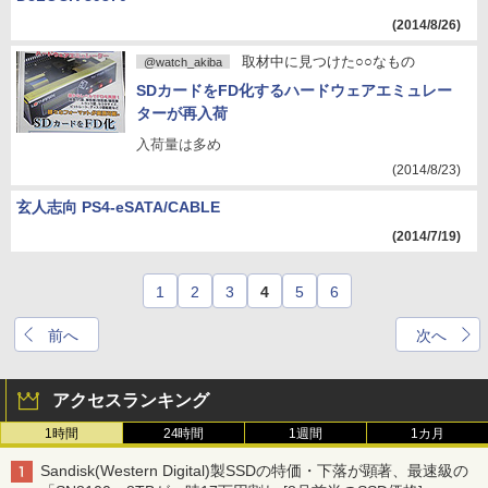
(2014/8/26)
取材中に見つけた○○なもの
@watch_akiba
SDカードをFD化するハードウェアエミュレー
ターが再入荷
入荷量は多め
(2014/8/23)
玄人志向 PS4-eSATA/CABLE
(2014/7/19)
1
2
3
4
5
6
前へ
次へ
アクセスランキング
1時間
24時間
1週間
1カ月
Sandisk(Western Digital)製SSDの特価・下落が顕著、最速級の