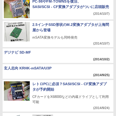
PC-98やFM-TOWNSを復活、
SASI/SCSI - CF変換アダプタがついに店頭販売
(2014/10/7)
2.5インチSSD形状のM.2変換アダプタが上海問
屋から登場
mSATA変換モデルも同時発売
(2014/10/7)
デジナビ SD-MF
(2014/10/2)
玄人志向 KRHK-mSATA/U3P
(2014/9/25)
レトロPCに必須？SASI/SCSI - CF変換アダプ
タが予約開始
CFカードをX68000などの内蔵ドライブとして利用
可能
(2014/9/24)