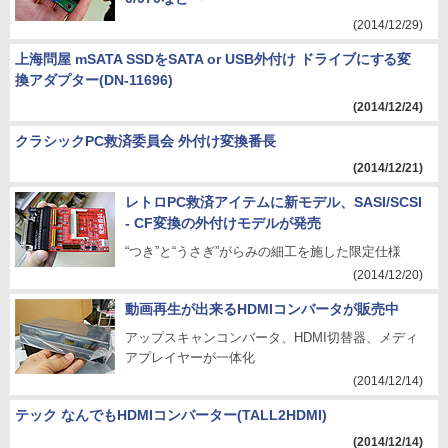
(2014/12/29)
上海問屋 mSATA SSDをSATA or USB外付け ドライブにする変
換アダプター(DN-11696)
(2014/12/24)
クラシックPC救済委員会 外付け変換番長
(2014/12/21)
レトロPC救済アイテムに新モデル、SASI/SCSI
- CF変換の外付けモデルが発売
“つき”と“うさぎ”がらみの細工を施した限定仕様
(2014/12/20)
動画再生が出来るHDMIコンバータが販売中
アップスキャンコンバータ、HDMI切替器、メディ
アプレイヤーが一体化
(2014/12/14)
テック なんでもHDMIコンバーター(TALL2HDMI)
(2014/12/14)