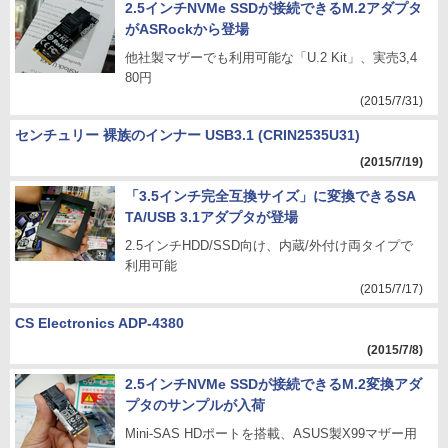
2.5インチNVMe SSDが接続できるM.2アダプタ
がASRockから登場
他社製マザーでも利用可能な「U.2 Kit」、実売3,4
80円
(2015/7/31)
センチュリー 裸族のインナー USB3.1 (CRIN2535U31)
(2015/7/19)
「3.5インチ完全互換サイズ」に変換できるSA
TA/USB 3.1アダプタが登場
2.5インチHDD/SSD向け、内蔵/外付け両タイプで
利用可能
(2015/7/17)
CS Electronics ADP-4380
(2015/7/8)
2.5インチNVMe SSDが接続できるM.2変換アダ
プタのサンプルが入荷
Mini-SAS HDポートを搭載、ASUS製X99マザー用