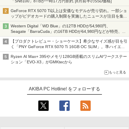
「SN8100」8TBが一時17万円割れ [8月前半のSSD価格]
GeForce RTX 5070 Ti以上は安価なモデルが売り切れ。一部ショ
ップがビデオカードの購入制限を実施したニュースが注目を集め
る AKIBA PC Hotline! 先週のアクセスランキング 26年7月27日～
Western Digital「WD Blue」の12TB HDDが54,980円、
26年8月3日
Seagate「BarraCuda」の16TB HDDが64,980円などが特売、
NAS・ビジネス向けは上昇傾向 [8月前半のHDD価格]
【プロダクトレビュー・ショーケース】希少なサイズ感が目を引
く「PNY GeForce RTX 5070 Ti 16GB OC SLIM」。準ハイエン
ドでも2スロット厚で長さ30cm切り！スリムボディでもパフォ
Ryzen AI Max+ 395やメモリ128GB搭載のスリムAIワークステー
ーマンスと冷却は万全 text by 内田 泰仁
ション「EVO-X3」がGMKtecから
もっと見る
AKIBA PC Hotline! をフォローする