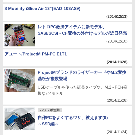
8 Mobility iSlice Air 13"(EAD-103ASV)
(2014/12/13)
レトロPC救済アイテムに新モデル、
SASI/SCSI - CF変換の外付けモデルが近日発売
(2014/12/10)
アユート/ProjectM PM-PCIE1T1
(2014/11/28)
ProjectMブランドのライザーカードやM.2変換
基板が複数登場
USBケーブルを使った延長タイプや、M.2 - PCIe変
換など4モデル
(2014/11/28)
パワレポ連動
自作PCをよくするワザ、教えます(9)
～SSD編～
(2014/11/24)