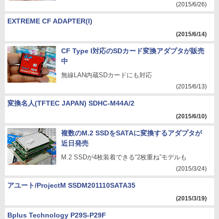
(2015/6/26)
EXTREME CF ADAPTER(I)
(2015/6/14)
CF Type I対応のSDカード変換アダプタが販売
中
無線LAN内蔵SDカードにも対応
(2015/6/13)
変換名人(TFTEC JAPAN) SDHC-M44A/2
(2015/6/10)
複数のM.2 SSDをSATAに変換するアダプタが
近日発売
M.2 SSDが4枚装着できる“2枚重ね”モデルも
(2015/3/24)
アユート/ProjectM SSDM201110SATA35
(2015/3/19)
Bplus Technology P29S-P29F