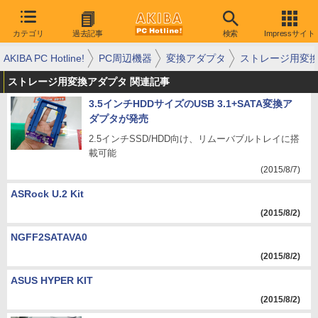
カテゴリ
過去記事
検索
Impressサイト
AKIBA PC Hotline!
PC周辺機器
変換アダプタ
ストレージ用変
ストレージ用変換アダプタ 関連記事
3.5インチHDDサイズのUSB 3.1+SATA変換ア
ダプタが発売
2.5インチSSD/HDD向け、リムーバブルトレイに搭
載可能
(2015/8/7)
ASRock U.2 Kit
(2015/8/2)
NGFF2SATAVA0
(2015/8/2)
ASUS HYPER KIT
(2015/8/2)