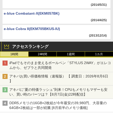
(2014/5/31)
e-blue Combatant-X(EKM057BK)
(2014/4/25)
e-blue Cobra II(EKM705BKUS-IU)
(2013/12/14)
アクセスランキング
1時間
24時間
1週間
1カ月
iPadでもそのまま使えるボールペン「STYLUS 2WAY」がエレコ
ムから、ゼブラと共同開発
アキバお買い得価格情報（速報版） 【 調査日：2026年8月6日
】
アキバに“夏の特価ラッシュ”到来！CPUもメモリもマザーも安
い、買い時のパーツは？【8月7日(金)22時配信】
DDR5メモリの16GB×2枚組が今年最安の39,980円、大容量の
64GB×2枚組は一部が続騰 [8月前半のメモリ価格]