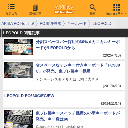
カテゴリ
過去記事
検索
Impressサイト
AKIBA PC Hotline!
PC周辺機器
キーボード
LEOPOLD
LEOPOLD 関連記事
分割スペースバー採用の60%メカニカルキーボ
ードがLEOPOLDから
(2025/4/10)
省スペースなテンキー付きキーボード「FC980
C」が発売、東プレ製キー採用
テンキーレスモデルとほぼ同じ大きさ
(2017/4/13)
LEOPOLD FC660C/EG/EW
(2014/11/14)
東プレ製キースイッチ採用の小型キーボードが
発売、キー数は66
店頭販売分には初回特典付き