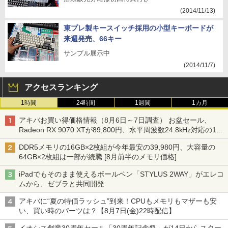
(2014/11/13)
東プレ製キースイッチ採用の小型キーボードが
来週発売、66キー
サンプル展示中
(2014/11/7)
アクセスランキング
1時間
24時間
1週間
1カ月
アキバお買い得価格情報（8月6日～7日調査） お盆セール、
Radeon RX 9070 XTが89,800円、水平周波数24.8kHz対応の17
型モニターが9,801円、暑さ指数連動セール ほか
DDR5メモリの16GB×2枚組が今年最安の39,980円、大容量の
64GB×2枚組は一部が続騰 [8月前半のメモリ価格]
iPadでもそのまま使えるボールペン「STYLUS 2WAY」がエレコ
ムから、ゼブラと共同開発
アキバに“夏の特価ラッシュ”到来！CPUもメモリもマザーも安
い、買い時のパーツは？【8月7日(金)22時配信】