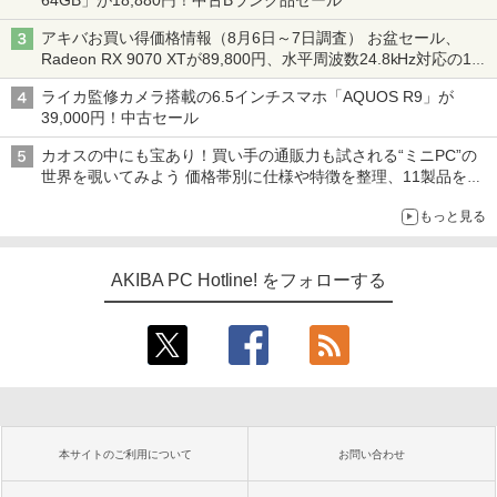
64GB」が18,880円！中古Bランク品セール
アキバお買い得価格情報（8月6日～7日調査） お盆セール、
Radeon RX 9070 XTが89,800円、水平周波数24.8kHz対応の17
型モニターが9,801円、暑さ指数連動セール ほか
ライカ監修カメラ搭載の6.5インチスマホ「AQUOS R9」が
39,000円！中古セール
カオスの中にも宝あり！買い手の通販力も試される“ミニPC”の
世界を覗いてみよう 価格帯別に仕様や特徴を整理、11製品をピ
ックアップ text by 石川 ひさよし
もっと見る
AKIBA PC Hotline! をフォローする
本サイトのご利用について
お問い合わせ