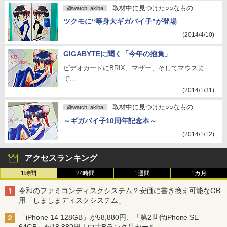
取材中に見つけた○○なもの
@watch_akiba
ツクモに“等身大ギガバイ子”が登場
(2014/4/10)
GIGABYTEに聞く「今年の抱負」
ビデオカードにBRIX、マザー、そしてマウスま
で…
(2014/1/31)
取材中に見つけた○○なもの
@watch_akiba
～ギガバイ子10周年記念本～
(2014/1/12)
アクセスランキング
1時間
24時間
1週間
1カ月
令和のファミコンディスクシステム？安価に書き換え可能なGB
用「しましまディスクシステム」
「iPhone 14 128GB」が58,880円、「第2世代iPhone SE