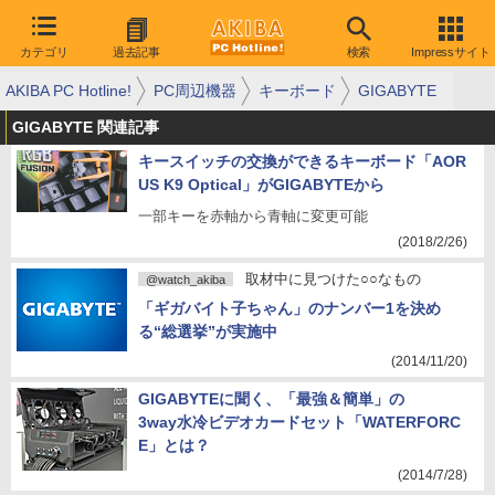
カテゴリ
過去記事
検索
Impressサイト
AKIBA PC Hotline!
PC周辺機器
キーボード
GIGABYTE
GIGABYTE 関連記事
キースイッチの交換ができるキーボード「AOR
US K9 Optical」がGIGABYTEから
一部キーを赤軸から青軸に変更可能
(2018/2/26)
取材中に見つけた○○なもの
@watch_akiba
「ギガバイト子ちゃん」のナンバー1を決め
る“総選挙”が実施中
(2014/11/20)
GIGABYTEに聞く、「最強＆簡単」の
3way水冷ビデオカードセット「WATERFORC
E」とは？
(2014/7/28)