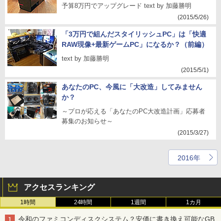
予算8万円でアップグレード text by 加藤勝明
(2015/5/26)
「3万円で組んだスタイリッシュPC」は「快適
RAW現像+最新ゲームPC」になるか？（前編）
text by 加藤勝明
(2015/5/1)
あなたのPC、今風に「大改造」してみません
か？
～プロが応える「あなたのPC大改造計画」応募者
募集のお知らせ～
(2015/3/27)
2016年
アクセスランキング
1時間
24時間
1週間
1カ月
令和のファミコンディスクシステム？安価に書き換え可能なGB