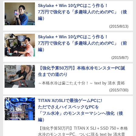
Skylake + Win 10なPCはこう作る！
7万円で強化する「多趣味人のためのPC」（後
編）
(2015/8/13)
Skylake + Win 10なPCはこう作る！
7万円で強化する「多趣味人のためのPC」（前
編）
(2015/8/7)
【強化予算50万円】本格水冷モンスターPC誕
生までの道のり
～本格水冷は歯ごたえ十分！～ text by 清水 貴裕
(2015/7/30)
TITAN XのSLIで最強ゲームPCに!
ただでさえハイスペックなPCを
「フル水冷」のモンスターマシンへ強化（後
編）
【強化予算50万円】TITAN X SLI＋SSD 750＋本格
水冷のモンスターPC、ついに現る text by 清水貴