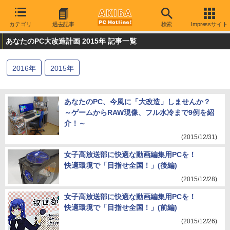
カテゴリ
過去記事
検索
Impressサイト
あなたのPC大改造計画 2015年 記事一覧
2016
年
2015
年
あなたのPC、今風に「大改造」しませんか？
～ゲームからRAW現像、フル水冷まで9例を紹
介！～
(2015/12/31)
女子高放送部に快適な動画編集用PCを！
快適環境で「目指せ全国！」(後編)
(2015/12/28)
女子高放送部に快適な動画編集用PCを！
快適環境で「目指せ全国！」(前編)
(2015/12/26)