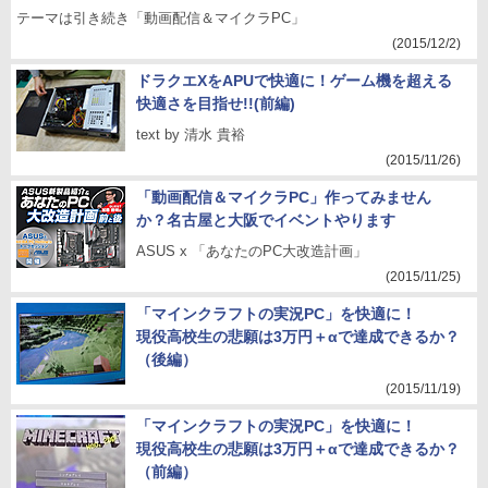
テーマは引き続き「動画配信＆マイクラPC」
(2015/12/2)
ドラクエXをAPUで快適に！ゲーム機を超える
快適さを目指せ!!(前編)
text by 清水 貴裕
(2015/11/26)
「動画配信＆マイクラPC」作ってみません
か？名古屋と大阪でイベントやります
ASUS x 「あなたのPC大改造計画」
(2015/11/25)
「マインクラフトの実況PC」を快適に！
現役高校生の悲願は3万円＋αで達成できるか？
（後編）
(2015/11/19)
「マインクラフトの実況PC」を快適に！
現役高校生の悲願は3万円＋αで達成できるか？
（前編）