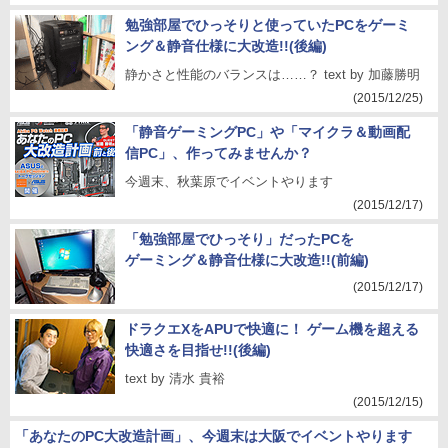
勉強部屋でひっそりと使っていたPCをゲーミ
ング＆静音仕様に大改造!!(後編)
静かさと性能のバランスは……？ text by 加藤勝明
(2015/12/25)
「静音ゲーミングPC」や「マイクラ＆動画配
信PC」、作ってみませんか？
今週末、秋葉原でイベントやります
(2015/12/17)
「勉強部屋でひっそり」だったPCを
ゲーミング＆静音仕様に大改造!!(前編)
(2015/12/17)
ドラクエXをAPUで快適に！ ゲーム機を超える
快適さを目指せ!!(後編)
text by 清水 貴裕
(2015/12/15)
「あなたのPC大改造計画」、今週末は大阪でイベントやります