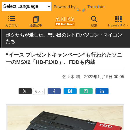
Powered by
Translate
AKIBA PC Hotline!
PC本体・ソフト
PC本体
その他
カテゴリ
過去記事
検索
Impressサイト
ボクたちが愛した、想い出のレトロパソコン・マイコン
たち
“イース プレゼントキャンペーン”も行われたソニ
ーのMSX2「HB-F1XD」、FDDも内蔵
佐々木 潤
2022年1月19日 00:05
リスト