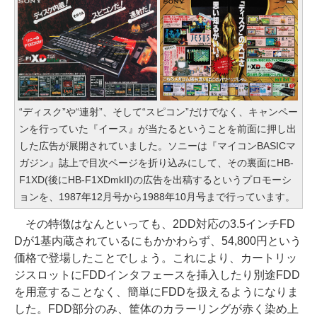
“ディスク”や“連射”、そして“スピコン”だけでなく、キャンペー
ンを行っていた『イース』が当たるということを前面に押し出
した広告が展開されていました。ソニーは『マイコンBASICマ
ガジン』誌上で目次ページを折り込みにして、その裏面にHB-
F1XD(後にHB-F1XDmkII)の広告を出稿するというプロモーシ
ョンを、1987年12月号から1988年10月号まで行っています。
その特徴はなんといっても、2DD対応の3.5インチFD
Dが1基内蔵されているにもかかわらず、54,800円という
価格で登場したことでしょう。これにより、カートリッ
ジスロットにFDDインタフェースを挿入したり別途FDD
を用意することなく、簡単にFDDを扱えるようになりま
した。FDD部分のみ、筐体のカラーリングが赤く染め上