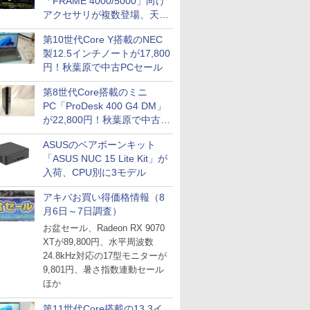
「FRAME 4000/5000」向け
アクセサリが複数登場、天然
木製パネルや背面コネクタ対
第10世代Core Y搭載のNEC
応トレイなど
製12.5インチノートが17,800
円！秋葉原で中古PCセール
第8世代Core搭載のミニ
PC「ProDesk 400 G4 DM」
が22,800円！秋葉原で中古
PCセール
ASUSのベアボーンキット
「ASUS NUC 15 Lite Kit」が
入荷、CPU別に3モデル
アキバお買い得価格情報（8
月6日～7日調査）
お盆セール、Radeon RX 9070
XTが89,800円、水平周波数
24.8kHz対応の17型モニターが
9,801円、暑さ指数連動セール
ほか
第11世代Core搭載の13.3イ