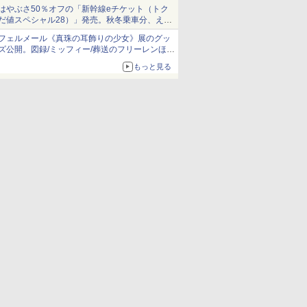
当選無効分
はやぶさ50％オフの「新幹線eチケット（トク
だ値スペシャル28）」発売。秋冬乗車分、えき
ねっと限定
フェルメール《真珠の耳飾りの少女》展のグッ
ズ公開。図録/ミッフィー/葬送のフリーレンほ
か、注目ブランドコラボが実現
もっと見る