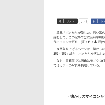
ポスト
リスト
シ
連載「ボクたちが愛した、想い出の
編として、この記事では総合科学出版
代マイコン大百科」(著：佐々木 潤)
今回取り上げるページは、懐かしのマイ
286・386」編と、ボクたちを虜に
なお、書籍版では画像はモノクロ(電子書
ではカラーの写真を掲載している。
- 懐かしのマイコンたち!