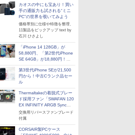
カオスの中にも宝あり！買い
手の通販力も試される“ミニ
PC”の世界を覗いてみよう
価格帯別に仕様や特徴を整理、
11製品をピックアップ text by
石川 ひさよし
「iPhone 14 128GB」が
58,880円、「第2世代iPhone
SE 64GB」が18,880円！中
古Bランク品セール
第3世代iPhone SEが21,500
円から！中古Cランク品セー
ル
Thermaltakeの着脱式ブレー
ド採用ファン「SWAFAN 120
EX INFINITY ARGB Sync」
に単品パッケージ
交換用リバースファンブレード
付属
CORSAIR製PCケース