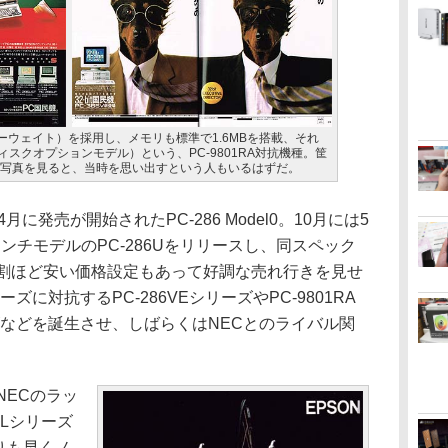
X（ノーウェイト）を採用し、メモリも標準で1.6MBを搭載、それ
ディスクオプションモデル）という、PC-9801RA対抗機種。筐
写真を見ると、当時を思い出すという人もいるはずだ。
に発売が開始されたPC-286 Model0。10月には5
5インチモデルのPC-286Uをリリースし、同スペック
2～3割ほど安い価格設定もあって好調な売れ行きを見せ
ーズに対抗するPC-286VEシリーズやPC-9801RA
ーズなどを誕生させ、しばらくはNECとのライバル関
NECのラッ
6Lシリーズ
りも早くノ