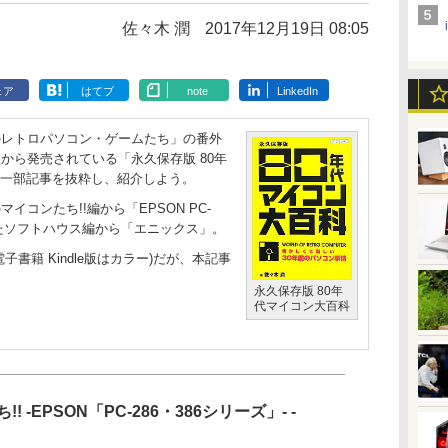
佐々木 潤
2017年12月19日 08:05
ェア
はてブ
note
LinkedIn
レトロパソコン・ゲームたち」の番外
から発売されている「永久保存版 80年
の一部記事を抜粋し、紹介しよう。
コンたち!!編から「EPSON PC-
したソフトハウス編から「エニックス」。
籍 Kindle版はカラー)だが、本記事
永久保存版 80年
代マイコン大百科
! -EPSON「PC-286・386シリーズ」- -