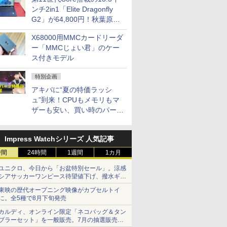
ンチ2in1「Elite Dragonfly
G2」が64,800円！秋葉原で
中古PCセール
X68000用MMCカードリーダ
ー「MMCじょい君」のケー
ス付きモデル
特別企画
アキバに“夏の特価ラッシ
ュ”到来！CPUもメモリもマ
ザーも安い、買い時のパーツ
は？【8月7日(金)22時配信】
Impress Watchシリーズ 人気記事
時間
24時間
1週間
1カ月
ユニクロ、今日から「お盆特別セール」。涼感
シアサッカーワンピース待望値下げ、撥水ギア
ショーツは1990円に
東映の歴代オープニング映像がカプセルトイ
に。全5種で8月下旬発売
カルディ、オンライン限定「ネコバッグ＆タン
ブラーセット」を一般販売。7月の抽選販売の