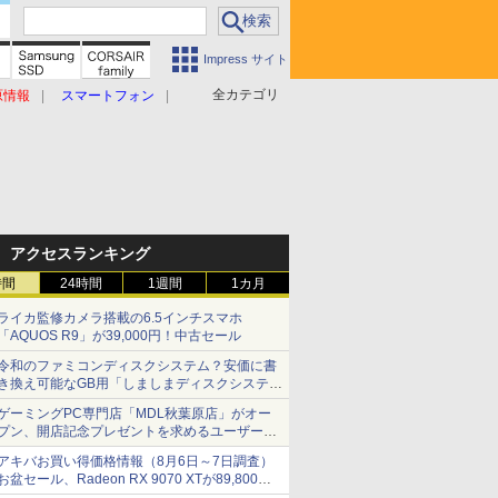
Impress サイト
全カテゴリ
原情報
スマートフォン
アクセスランキング
時間
24時間
1週間
1カ月
ライカ監修カメラ搭載の6.5インチスマホ
「AQUOS R9」が39,000円！中古セール
令和のファミコンディスクシステム？安価に書
き換え可能なGB用「しましまディスクシステ
ム」
ゲーミングPC専門店「MDL秋葉原店」がオー
プン、開店記念プレゼントを求めるユーザーが
押し寄せ長蛇の列に
アキバお買い得価格情報（8月6日～7日調査）
お盆セール、Radeon RX 9070 XTが89,800
円、水平周波数24.8kHz対応の17型モニターが