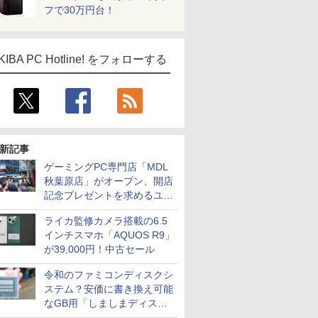
フで30万円台！
KIBA PC Hotline! をフォローする
新記事
ゲーミングPC専門店「MDL
秋葉原店」がオープン、開店
記念プレゼントを求めるユー
ザーが押し寄せ長蛇の列に
ライカ監修カメラ搭載の6.5
インチスマホ「AQUOS R9」
が39,000円！中古セール
令和のファミコンディスクシ
ステム？安価に書き換え可能
なGB用「しましまディスク
システム」