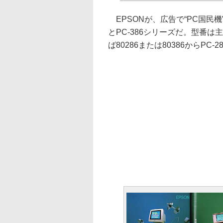
EPSONが、広告で“PC国民機
とPC-386シリーズだ。型番
ば80286または80386からPC-2