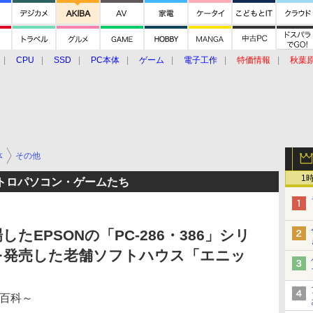
CPU
SSD
PC本体
ゲーム
電子工作
特価情報
秋葉
グルメ
イベント
価格動向
体
その他
1
トロパソコン・ゲームたち
たEPSONの「PC-286・386」シリ
を発売した老舗ソフトハウス「エニッ
大百科～