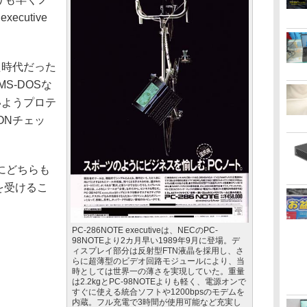
ecutive
た時代だった
S-DOSな
いようプロテ
ONチェッ
。
にどちらも
礼を受けるこ
PC-286NOTE executiveは、NECのPC-
98NOTEより2カ月早い1989年9月に登場。デ
ィスプレイ部分は反射型FTN液晶を採用し、さ
らに超薄型のビデオ回路モジュールにより、当
時としては世界一の薄さを実現していた。重量
は2.2kgとPC-98NOTEよりも軽く、電源オンで
すぐに使える統合ソフトや1200bpsのモデムを
内蔵。フル充電で3時間が使用可能など充実し