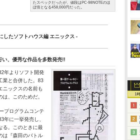
たスペックだったが、値段はPC-98NOTEのほ
ぼ倍となる458,000円だった。
虜にしたソフトハウス編 エニックス -
い、優秀な作品を多数発売!!
82年よりソフト開発
工業と合併した。83
エニックスの名前も
1
のは、このためだ。
ビープログラムコンテ
83年に一挙発売し、
なる。このときに最
のは『森田のバトル