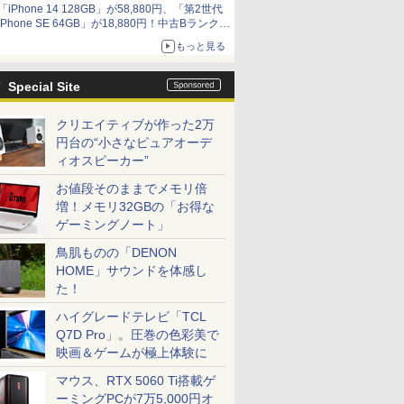
「iPhone 14 128GB」が58,880円、「第2世代
9,801円、暑さ指数連動セール ほか
iPhone SE 64GB」が18,880円！中古Bランク品
セール
もっと見る
Special Site
クリエイティブが作った2万
円台の“小さなピュアオーデ
ィオスピーカー”
お値段そのままでメモリ倍
増！メモリ32GBの「お得な
ゲーミングノート」
鳥肌ものの「DENON
HOME」サウンドを体感し
た！
ハイグレードテレビ「TCL
Q7D Pro」。圧巻の色彩美で
映画＆ゲームが極上体験に
マウス、RTX 5060 Ti搭載ゲ
ーミングPCが7万5,000円オ