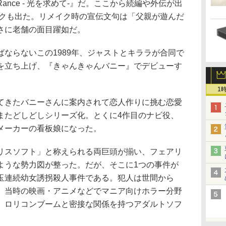
nce - 光を求めて-』だ。ここから続編や外伝が出
イクも出た。リメイク時の宣伝文句は「父親が遊んだ
さに老舗の面目躍如だ。
ならないこの1989年、ジャストとキララが合同で
を立ち上げ、『きゃんきゃんバニー』でデビューす
1
きたバニーさんに案内されて恋人作りに挑む恋愛
またどしどしシリーズ化。とくに4作目のナビ役、
メーカーの看板娘になった。
スソフト」と称えられる両巨頭が揃い、フェアリ
ような勢力図が整った。だが、そこに1つの事件が
玉連続幼女誘拐殺人事件である。犯人は世間から
、当時の映画・アニメなどでマニア向けホラー分野
。ロリコンブームと密接な関係を持つアダルトソフ