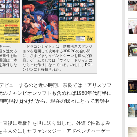
チャー』
『ドラゴンナイト』は、階層構造のダンジ
語を進める
ョンを巡回して攻略する3DRPGの合い間
難事件を軸
に、さまざまなイベントシーンを挟んだ作
展開は一本
品。ゲームとしては『ウィザードリィ』に
を確保しな
ならった作りになっている。のちに、PCエ
ンジンにも移植された。
でデビューするのと近い時期、奈良では「アリスソフ
のチャンピオンソフトも含めれば1980年代前半に
6年時)現役!)わけだから、現在の我々にとって老舗中
直後に看板作を世に送り出した。外道で性欲まみ
を主人公にしたファンタジー・アドベンチャーゲー