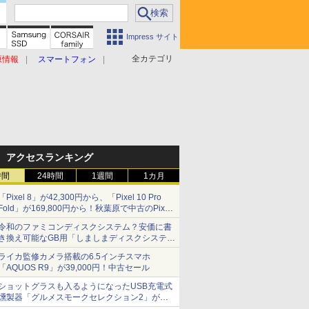
Impress サイト
全カテゴリ
原情報
スマートフォン
アクセスランキング
時間
24時間
1週間
1カ月
「Pixel 8」が42,300円から、「Pixel 10 Pro
Fold」が169,800円から！秋葉原で中古のPixel
シリーズがお買い得
令和のファミコンディスクシステム？安価に書
き換え可能なGB用「しましまディスクシステ
ム」
ライカ監修カメラ搭載の6.5インチスマホ
「AQUOS R9」が39,000円！中古セール
ショットグラスも入るようになったUSB充電式
燻製器「グルメスモークセレクション2」がサ
ンコーから