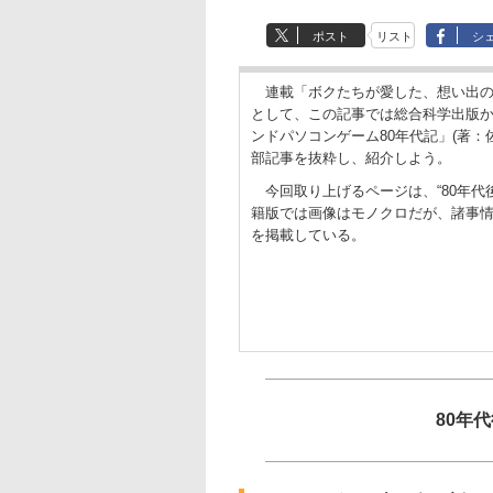
ポスト
リスト
シ
連載「ボクたちが愛した、想い出の
として、この記事では総合科学出版か
ンドパソコンゲーム80年代記」(著：
部記事を抜粋し、紹介しよう。
今回取り上げるページは、“80年代
籍版では画像はモノクロだが、諸事
を掲載している。
80年