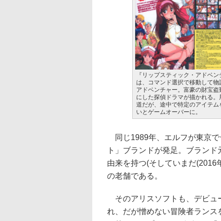
『リップスティック・アドベン
は、コマンド選択で移動して物
アドベンチャー。富豪の財宝盗
にした探偵ドラマが描かれる。
道だが、途中で特定のアイテム
いとゲームオーバーに。
同じ1989年、エルフが東京
ト」ブランドが発足。ブランド元
由来を持つ(そしていまだ(201
の老舗である。
そのアリスソフトも、デビュー
れ、だが憎めない冒険者ランス