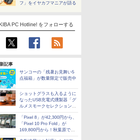
フ」をイヤカフマニアが語る
KIBA PC Hotline! をフォローする
新記事
サンコーの「残暑お見舞い5
点福箱」が数量限定で販売中
ショットグラスも入るように
なったUSB充電式燻製器「グ
ルメスモークセレクション
2」がサンコーから
「Pixel 8」が42,300円から、
「Pixel 10 Pro Fold」が
169,800円から！秋葉原で中
古のPixelシリーズがお買い得