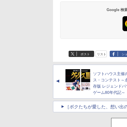
Google
ポスト
リスト
シ
ソフトハウス主催
ス・コンテスト～
▲
存版 レジェンドパ
ゲーム80年代記～
［ボクたちが愛した、想い出