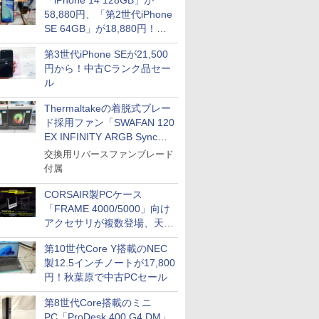
「iPhone 14 128GB」が
58,880円、「第2世代iPhone
SE 64GB」が18,880円！中
古Bランク品セール
第3世代iPhone SEが21,500
円から！中古Cランク品セー
ル
Thermaltakeの着脱式ブレー
ド採用ファン「SWAFAN 120
EX INFINITY ARGB Sync」
に単品パッケージ
交換用リバースファンブレード
付属
CORSAIR製PCケース
「FRAME 4000/5000」向け
アクセサリが複数登場、天然
木製パネルや背面コネクタ対
第10世代Core Y搭載のNEC
応トレイなど
製12.5インチノートが17,800
円！秋葉原で中古PCセール
第8世代Core搭載のミニ
PC「ProDesk 400 G4 DM」