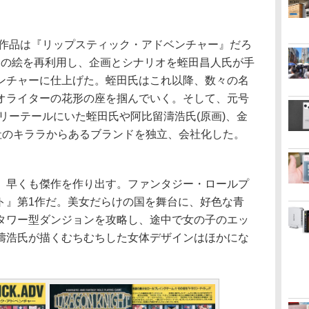
き作品は『リップスティック・アドベンチャー』だろ
』の絵を再利用し、企画とシナリオを蛭田昌人氏が手
ンチャーに仕上げた。蛭田氏はこれ以降、数々の名
オライターの花形の座を掴んでいく。そして、元号
アリーテールにいた蛭田氏や阿比留濤浩氏(原画)、金
会社のキララからあるブランドを独立、会社化した。
早くも傑作を作り出す。ファンタジー・ロールプ
ト』第1作だ。美女だらけの国を舞台に、好色な青
タワー型ダンジョンを攻略し、途中で女の子のエッ
濤浩氏が描くむちむちした女体デザインはほかにな