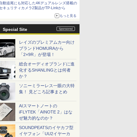
自動追尾にも対応した4Kデュアルレンズ搭載の
セキュリティカメラ2製品がTP-Linkから
もっと見る
Special Site
レイズのプレミアムカー向け
ブランドHOMURAから
「2×9R」が登場！
総合オーディオブランドに進
化するSHANLINGとは何者
か？
ソニーミラーレス一眼の大特
集！ 見どころ記事まとめ
AIスマートノートの
iFLYTEK「AINOTE 2」はな
ぜ魅力的なのか？
SOUNDPEATSのイヤカフ型
イヤフォン「UU2イヤーカ