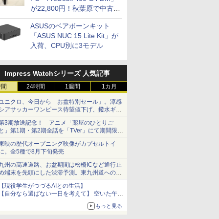
が22,800円！秋葉原で中古
PCセール
ASUSのベアボーンキット
「ASUS NUC 15 Lite Kit」が
入荷、CPU別に3モデル
Impress Watchシリーズ 人気記事
時間
24時間
1週間
1カ月
ユニクロ、今日から「お盆特別セール」。涼感
シアサッカーワンピース待望値下げ、撥水ギア
ショーツは1990円に
第3期放送記念！ アニメ「薬屋のひとりご
と」第1期・第2期全話を「TVer」にて期間限定
で順次無料配信開始
東映の歴代オープニング映像がカプセルトイ
に。全5種で8月下旬発売
九州の高速道路、お盆期間は松橋ICなど通行止
め端末を先頭にした渋滞予測。東九州道への迂
回は料金調整を実施
【現役学生がつづるAIとの生活】
【自分なら選ばない一日を考えて】 空いた午後
をチャッピーに捧げたら、思わぬ絶景に出会っ
もっと見る
た話