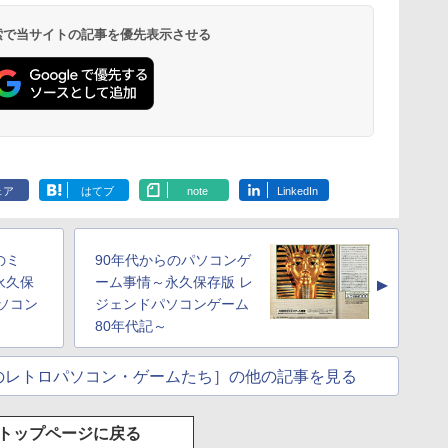
 検索で当サイトの記事を優先表示させる
ェア
はてブ
note
LinkedIn
のミ
90年代からのパソコンゲ
永久保
ーム事情～永久保存版 レ
▲
ソコン
ジェンドパソコンゲーム
80年代記～
のレトロパソコン・ゲームたち］の他の記事を見る
トップページに戻る