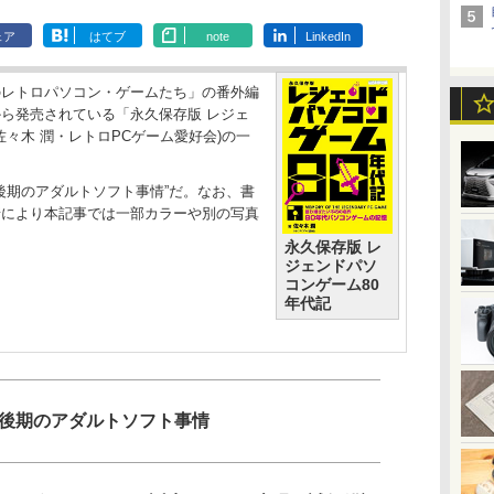
ェア
はてブ
note
LinkedIn
レトロパソコン・ゲームたち」の番外編
ら発売されている「永久保存版 レジェ
佐々木 潤・レトロPCゲーム愛好会)の一
後期のアダルトソフト事情”だ。なお、書
情により本記事では一部カラーや別の写真
永久保存版 レ
ジェンドパソ
コンゲーム80
年代記
代後期のアダルトソフト事情