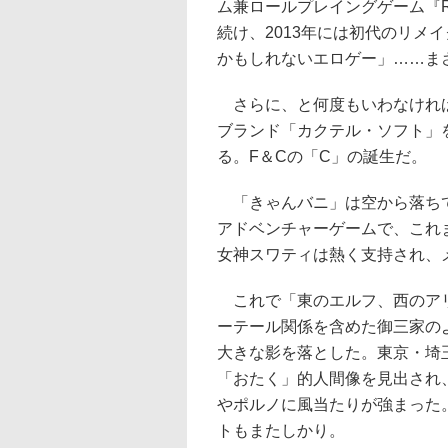
ム兼ロールプレイングゲーム『Ra
続け、2013年には初代のリメ
かもしれないエロゲー」……ま
さらに、と何度もいわなければ
ブランド「カクテル・ソフト」
る。F＆Cの「C」の誕生だ。
「きゃんバニ」は空から落ちて
アドベンチャーゲームで、これ
女神スワティは熱く支持され、
これで「東のエルフ、西のアリ
ーテール関係を含めた御三家の
大きな影を落とした。東京・埼
「おたく」的人間像を見出され
やポルノに風当たりが強まった
トもまたしかり。