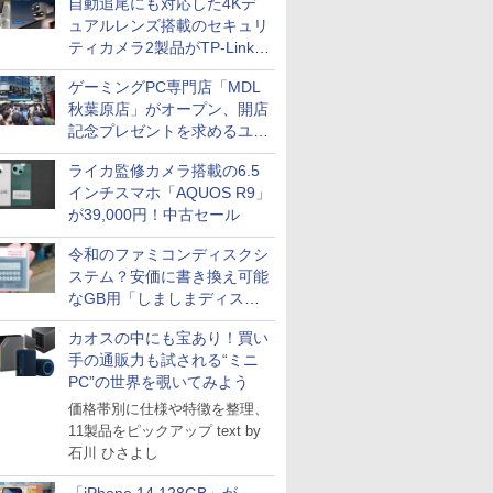
自動追尾にも対応した4Kデ
ュアルレンズ搭載のセキュリ
ティカメラ2製品がTP-Linkか
ら
ゲーミングPC専門店「MDL
秋葉原店」がオープン、開店
記念プレゼントを求めるユー
ザーが押し寄せ長蛇の列に
ライカ監修カメラ搭載の6.5
インチスマホ「AQUOS R9」
が39,000円！中古セール
令和のファミコンディスクシ
ステム？安価に書き換え可能
なGB用「しましまディスク
システム」
カオスの中にも宝あり！買い
手の通販力も試される“ミニ
PC”の世界を覗いてみよう
価格帯別に仕様や特徴を整理、
11製品をピックアップ text by
石川 ひさよし