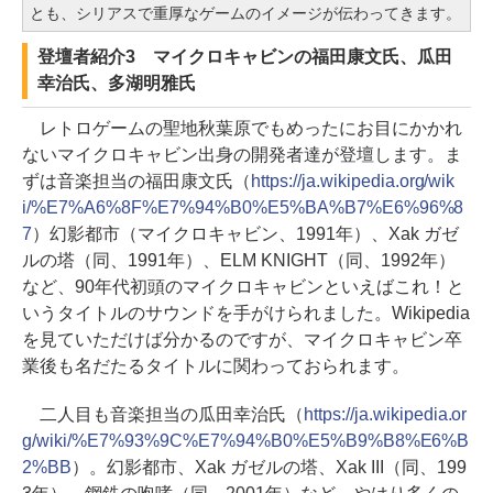
とも、シリアスで重厚なゲームのイメージが伝わってきます。
登壇者紹介3 マイクロキャビンの福田康文氏、瓜田
幸治氏、多湖明雅氏
レトロゲームの聖地秋葉原でもめったにお目にかかれ
ないマイクロキャビン出身の開発者達が登壇します。ま
ずは音楽担当の福田康文氏（
https://ja.wikipedia.org/wik
i/%E7%A6%8F%E7%94%B0%E5%BA%B7%E6%96%8
7
）幻影都市（マイクロキャビン、1991年）、Xak ガゼ
ルの塔（同、1991年）、ELM KNIGHT（同、1992年）
など、90年代初頭のマイクロキャビンといえばこれ！と
いうタイトルのサウンドを手がけられました。Wikipedia
を見ていただけば分かるのですが、マイクロキャビン卒
業後も名だたるタイトルに関わっておられます。
二人目も音楽担当の瓜田幸治氏（
https://ja.wikipedia.or
g/wiki/%E7%93%9C%E7%94%B0%E5%B9%B8%E6%B
2%BB
）。幻影都市、Xak ガゼルの塔、Xak III（同、199