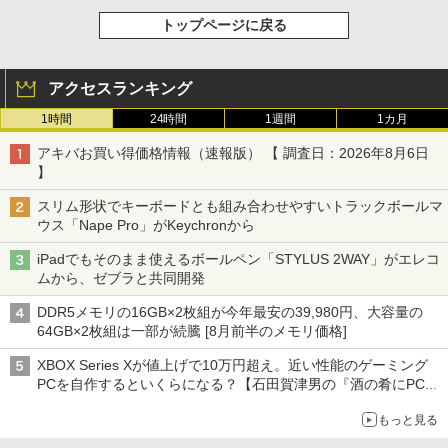
トップページに戻る
アクセスランキング
1時間
24時間
1週間
1カ月
アキバお買い得価格情報（速報版） 【 調査日：2026年8月6日
】
スリム形状でキーボードとも組み合わせやすいトラックボールマ
ウス「Nape Pro」がKeychronから
iPadでもそのまま使えるボールペン「STYLUS 2WAY」がエレコ
ムから、ゼブラと共同開発
DDR5メモリの16GB×2枚組が今年最安の39,980円、大容量の
64GB×2枚組は一部が続騰 [8月前半のメモリ価格]
XBOX Series Xが値上げで10万円超え。近い性能のゲーミング
PCを自作するといくらになる？【石田賀津男の『酒の肴にPCゲ
ーム』】
もっと見る