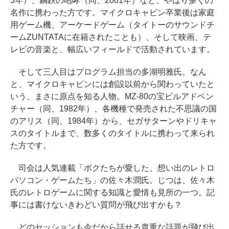
3年）、鋼鉄の咆哮（同、2001年）など、やはり多くの
名作に携わった方です。マイクロキャビン卒業後は家庭
用ゲーム機、アーケードゲーム（タイトーのサウンドチ
ームZUNTATAに在籍されたことも）、そして映画、テ
レビの音楽と、幅広いフィールドで活動されています。
そして三人目はプログラム担当の多湖明雅氏。なん
と、マイクロキャビンには創設以前から関わっていたと
いう、まさに原点を知る人物。MZ-80の宝ビルアドベン
チャー（同、1982年）、各機種で発売された不思議の国
のアリス（同、1984年）から、セガサターンやドリキャ
スのタイトルまで、数多くのタイトルに携わって来られ
た方です。
司会は人気連載「ボクたちが愛した、想い出のレトロ
パソコン・ゲームたち」の佐々木潤氏。じつは、佐々木
氏のレトロゲームに関する知識と愛情も見所の一つ。記
事には書けないきわどい質問が飛び出すかも？
どのセッションも今だから話せる貴重な話題が飛び出