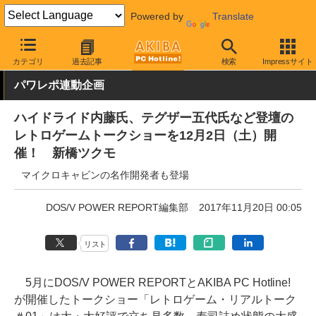
Powered by
Translate
AKIBA PC Hotline!
イベント
イベント告知
カテゴリ
過去記事
検索
Impressサイト
パワレポ連動企画
ハイドライド内藤氏、テグザー五代氏など登壇の
レトロゲームトークショーを12月2日（土）開
催！ 新橋ツクモ
マイクロキャビンの名作開発者も登場
DOS/V POWER REPORT編集部
2017年11月20日 00:05
リスト
5月にDOS/V POWER REPORTとAKIBA PC Hotline!
が開催したトークショー「レトロゲーム・リアルトーク