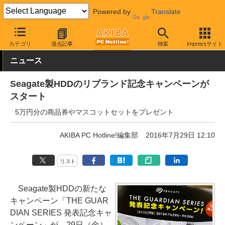
Powered by
Translate
AKIBA PC Hotline!
秋葉原情報
キャンペーン情報
割引・プレゼ
カテゴリ
過去記事
検索
Impressサイト
ニュース
Seagate製HDDのリブランド記念キャンペーンが
スタート
5万円分の商品券やマスコットセットをプレゼント
AKIBA PC Hotline!編集部
2016年7月29日 12:10
リスト
Seagate製HDDの新たな
キャンペーン「THE GUAR
DIAN SERIES 発表記念キャ
ンペーン」が、29日（金）