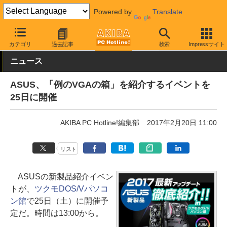
Powered by
Translate
AKIBA PC Hotline!
イベント
イベント告知
カテゴリ
過去記事
検索
Impressサイト
ニュース
ASUS、「例のVGAの箱」を紹介するイベントを
25日に開催
AKIBA PC Hotline!編集部
2017年2月20日 11:00
リスト
ASUSの新製品紹介イベン
トが、
ツクモDOS/Vパソコ
ン館
で25日（土）に開催予
定だ。時間は13:00から。