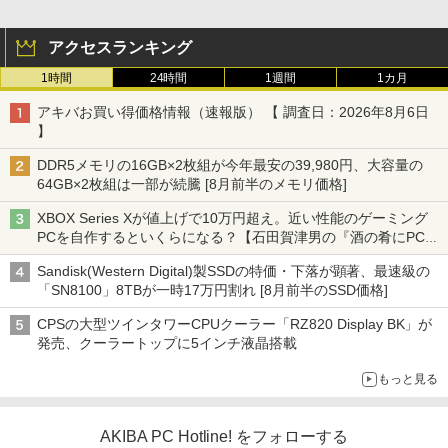
アクセスランキング
1時間
24時間
1週間
1カ月
アキバお買い得価格情報（速報版） 【 調査日：2026年8月6日
】
DDR5メモリの16GB×2枚組が今年最安の39,980円、大容量の
64GB×2枚組は一部が続騰 [8月前半のメモリ価格]
XBOX Series Xが値上げで10万円超え。近い性能のゲーミング
PCを自作するといくらになる？【石田賀津男の『酒の肴にPCゲ
ーム』】
Sandisk(Western Digital)製SSDの特価・下落が顕著、最速級の
「SN8100」8TBが一時17万円割れ [8月前半のSSD価格]
CPSの大型ツインタワーCPUクーラー「RZ820 Display BK」が
発売、クーラートップに5インチ液晶搭載
もっと見る
AKIBA PC Hotline! をフォローする