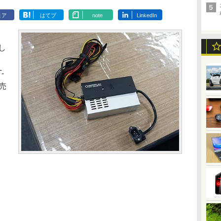
ェア
はてブ
note
LinkedIn
し
-
売