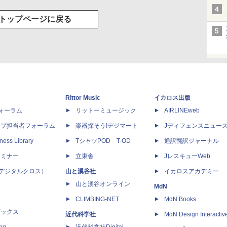
トップページに戻る
Rittor Music
イカロス出版
dフォーラム
リットーミュージック
AIRLINEweb
ップ担当者フォーラム
楽器探そう!デジマート
Jディフェンスニュー
ness Library
TシャツPOD T-OD
通訳翻訳ジャーナル
セミナー
立東舎
JレスキューWeb
 X（デジタルクロス）
山と溪谷社
イカロスアカデミー
山と溪谷オンライン
MdN
CLIMBING-NET
MdN Books
ブックス
近代科学社
MdN Design Interactiv