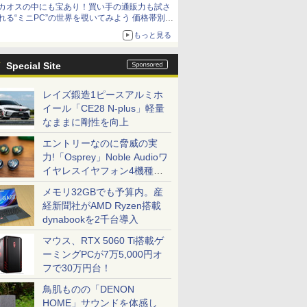
カオスの中にも宝あり！買い手の通販力も試さ
れる“ミニPC”の世界を覗いてみよう 価格帯別に
仕様や特徴を整理、11製品をピックアップ text
もっと見る
by 石川 ひさよし
Special Site
レイズ鍛造1ピースアルミホ
イール「CE28 N-plus」軽量
なままに剛性を向上
エントリーなのに脅威の実
力!「Osprey」Noble Audioワ
イヤレスイヤフォン4機種を
一気に聴く
メモリ32GBでも予算内。産
経新聞社がAMD Ryzen搭載
dynabookを2千台導入
マウス、RTX 5060 Ti搭載ゲ
ーミングPCが7万5,000円オ
フで30万円台！
鳥肌ものの「DENON
HOME」サウンドを体感し