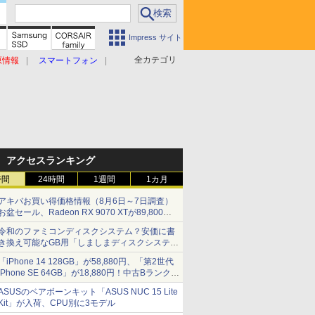
Impress サイト
全カテゴリ
原情報
スマートフォン
アクセスランキング
時間
24時間
1週間
1カ月
アキバお買い得価格情報（8月6日～7日調査）
お盆セール、Radeon RX 9070 XTが89,800
円、水平周波数24.8kHz対応の17型モニターが
令和のファミコンディスクシステム？安価に書
9,801円、暑さ指数連動セール ほか
き換え可能なGB用「しましまディスクシステ
ム」
「iPhone 14 128GB」が58,880円、「第2世代
iPhone SE 64GB」が18,880円！中古Bランク品
セール
ASUSのベアボーンキット「ASUS NUC 15 Lite
Kit」が入荷、CPU別に3モデル