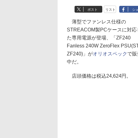
ポスト
リスト
シ
薄型でファンレス仕様の
STREACOM製PCケースに対応
た専用電源が登場、「ZF240
Fanless 240W ZeroFlex PSU(ST
ZF240)」が
オリオスペック
で販
中だ。
店頭価格は税込24,624円。