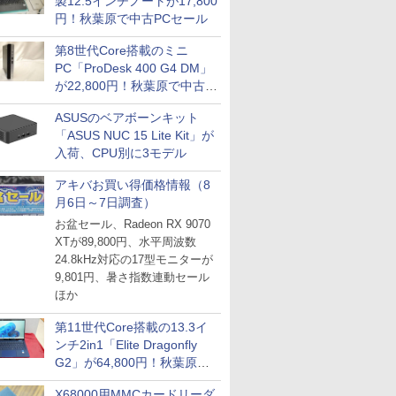
製12.5インチノートが17,800
円！秋葉原で中古PCセール
第8世代Core搭載のミニ
PC「ProDesk 400 G4 DM」
が22,800円！秋葉原で中古
PCセール
ASUSのベアボーンキット
「ASUS NUC 15 Lite Kit」が
入荷、CPU別に3モデル
アキバお買い得価格情報（8
月6日～7日調査）
お盆セール、Radeon RX 9070
XTが89,800円、水平周波数
24.8kHz対応の17型モニターが
9,801円、暑さ指数連動セール
ほか
第11世代Core搭載の13.3イ
ンチ2in1「Elite Dragonfly
G2」が64,800円！秋葉原で
中古PCセール
X68000用MMCカードリーダ