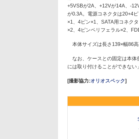
+5VSBが2A、+12Vが14A、-12
が0.3A。電源コネクタは20+4
×1、4ピン×1、SATA用コネクタ
×2、4ピンペリフェラル×2、F
本体サイズは長さ139×幅86高さ
なお、ケースとの固定は本体側
には取り付けることができない」
[撮影協力:
オリオスペック
]