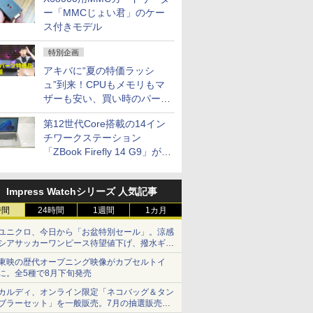
ー「MMCじょい君」のケー
ス付きモデル
特別企画
アキバに“夏の特価ラッシ
ュ”到来！CPUもメモリもマ
ザーも安い、買い時のパーツ
は？【8月7日(金)22時配信】
第12世代Core搭載の14イン
チワークステーション
「ZBook Firefly 14 G9」が
79,800円！秋葉原で中古PC
セール
Impress Watchシリーズ 人気記事
時間
24時間
1週間
1カ月
ユニクロ、今日から「お盆特別セール」。涼感
シアサッカーワンピース待望値下げ、撥水ギア
ショーツは1990円に
東映の歴代オープニング映像がカプセルトイ
に。全5種で8月下旬発売
カルディ、オンライン限定「ネコバッグ＆タン
ブラーセット」を一般販売。7月の抽選販売の