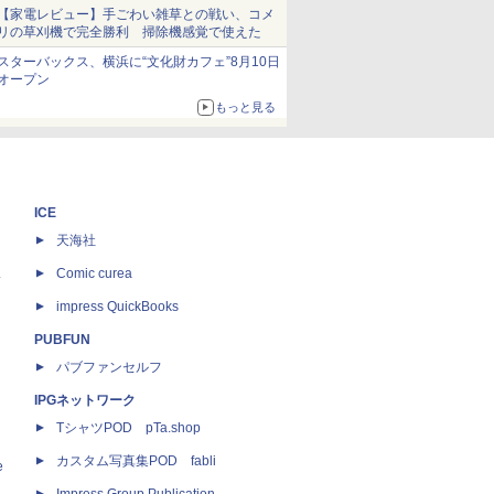
当選無効分
【家電レビュー】手ごわい雑草との戦い、コメ
リの草刈機で完全勝利 掃除機感覚で使えた
スターバックス、横浜に“文化財カフェ”8月10日
オープン
もっと見る
ICE
天海社
ス
Comic curea
impress QuickBooks
PUBFUN
パブファンセルフ
IPGネットワーク
TシャツPOD pTa.shop
カスタム写真集POD fabli
e