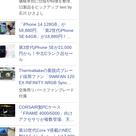
価格帯別に仕様や特徴を整理、
11製品をピックアップ text by
石川 ひさよし
「iPhone 14 128GB」が
58,880円、「第2世代iPhone
SE 64GB」が18,880円！中
古Bランク品セール
第3世代iPhone SEが21,500
円から！中古Cランク品セー
ル
Thermaltakeの着脱式ブレー
ド採用ファン「SWAFAN 120
EX INFINITY ARGB Sync」
に単品パッケージ
交換用リバースファンブレード
付属
CORSAIR製PCケース
「FRAME 4000/5000」向け
アクセサリが複数登場、天然
木製パネルや背面コネクタ対
第10世代Core Y搭載のNEC
応トレイなど