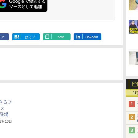
ェア
はてブ
note
LinkedIn
1
できるフ
ース
が登場
年7月13日