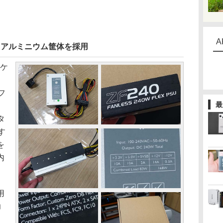
A
、アルミニウム筐体を採用
ケ
フ
最
タ
す
を
内
用
力