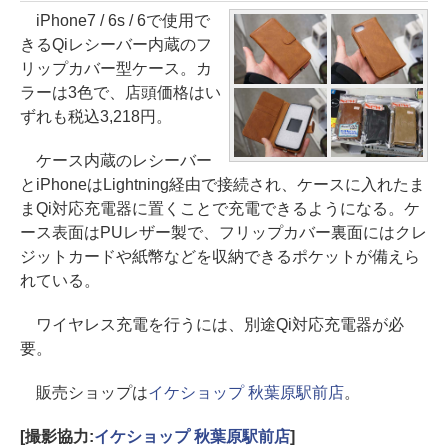
iPhone7 / 6s / 6で使用で
きるQiレシーバー内蔵のフ
リップカバー型ケース。カ
ラーは3色で、店頭価格はい
ずれも税込3,218円。
ケース内蔵のレシーバー
とiPhoneはLightning経由で接続され、ケースに入れたま
まQi対応充電器に置くことで充電できるようになる。ケ
ース表面はPUレザー製で、フリップカバー裏面にはクレ
ジットカードや紙幣などを収納できるポケットが備えら
れている。
ワイヤレス充電を行うには、別途Qi対応充電器が必
要。
販売ショップは
イケショップ 秋葉原駅前店
。
[撮影協力:
イケショップ 秋葉原駅前店
]