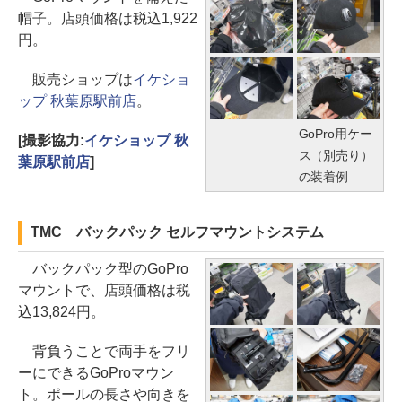
帽子。店頭価格は税込1,922
円。
販売ショップは
イケショ
ップ 秋葉原駅前店
。
GoPro用ケー
[撮影協力:
イケショップ 秋
ス（別売り）
葉原駅前店
]
の装着例
TMC バックパック セルフマウントシステム
バックパック型のGoPro
マウントで、店頭価格は税
込13,824円。
背負うことで両手をフリ
ーにできるGoProマウン
ト。ポールの長さや向きを