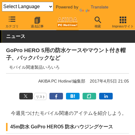
Powered by
Translate
AKIBA PC Hotline!
モバイル
ウェアラブル
アクションカム用ア
カテゴリ
過去記事
検索
Impressサイト
ニュース
GoPro HERO 5用の防水ケースやマウント付き帽
子、バックパックなど
モバイル関連製品いろいろ
AKIBA PC Hotline!編集部
2017年4月5日 21:05
リスト
今週見つけたモバイル関連のアイテムを紹介しよう。
45m防水 GoPro HERO5 防水ハウジングケース