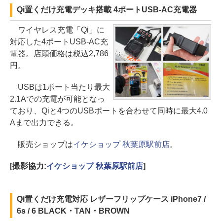
Qi置くだけ充電デッキ搭載 4ポートUSB-AC充電器
ワイヤレス充電「Qi」に
対応した4ポートUSB-AC充
電器。店頭価格は税込2,786
円。
USBは1ポート当たり最大
2.1Aでの充電が可能となっ
ており、Qiと4つのUSBポートを合わせて同時に最大4.0
Aまで出力できる。
販売ショップは
イケショップ 秋葉原駅前店
。
[撮影協力:
イケショップ 秋葉原駅前店
]
Qi置くだけ充電対応 レザーフリップケース iPhone7 /
6s / 6 BLACK・TAN・BROWN