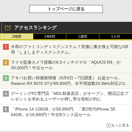
トップページに戻る
アクセスランキング
1時間
24時間
1週間
1カ月
令和のファミコンディスクシステム？安価に書き換え可能なGB
用「しましまディスクシステム」
ライカ監修カメラ搭載の6.5インチスマホ「AQUOS R9」が
39,000円！中古セール
アキバお買い得価格情報（8月6日～7日調査） お盆セール、
Radeon RX 9070 XTが89,800円、水平周波数24.8kHz対応の17
型モニターが9,801円、暑さ指数連動セール ほか
ゲーミングPC専門店「MDL秋葉原店」がオープン、開店記念プ
レゼントを求めるユーザーが押し寄せ長蛇の列に
「iPhone 14 128GB」が58,880円、「第2世代iPhone SE
64GB」が18,880円！中古Bランク品セール
もっと見る