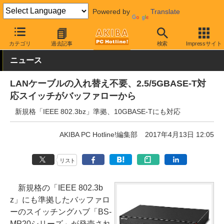
Powered by
Translate
AKIBA PC Hotline!
PC周辺機器
有線LAN
バッファロー
カテゴリ
過去記事
検索
Impressサイト
ニュース
LANケーブルの入れ替え不要、2.5/5GBASE-T対
応スイッチがバッファローから
新規格「IEEE 802.3bz」準拠、10GBASE-Tにも対応
AKIBA PC Hotline!編集部
2017年4月13日 12:05
リスト
新規格の「IEEE 802.3b
z」にも準拠したバッファロ
ーのスイッチングハブ「BS-
MP20シリーズ」が発売され