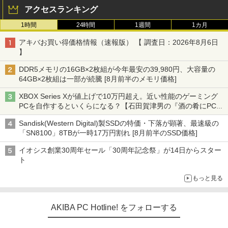
アクセスランキング
1時間
24時間
1週間
1カ月
アキバお買い得価格情報（速報版） 【 調査日：2026年8月6日
】
DDR5メモリの16GB×2枚組が今年最安の39,980円、大容量の
64GB×2枚組は一部が続騰 [8月前半のメモリ価格]
XBOX Series Xが値上げで10万円超え。近い性能のゲーミング
PCを自作するといくらになる？【石田賀津男の『酒の肴にPCゲ
ーム』】
Sandisk(Western Digital)製SSDの特価・下落が顕著、最速級の
「SN8100」8TBが一時17万円割れ [8月前半のSSD価格]
イオシス創業30周年セール「30周年記念祭」が14日からスター
ト
もっと見る
AKIBA PC Hotline! をフォローする