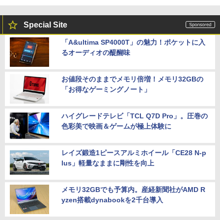
Special Site
「A&ultima SP4000T」の魅力！ポケットに入
るオーディオの醍醐味
お値段そのままでメモリ倍増！メモリ32GBの
「お得なゲーミングノート」
ハイグレードテレビ「TCL Q7D Pro」。圧巻の
色彩美で映画＆ゲームが極上体験に
レイズ鍛造1ピースアルミホイール「CE28 N-p
lus」軽量なままに剛性を向上
メモリ32GBでも予算内。産経新聞社がAMD R
yzen搭載dynabookを2千台導入