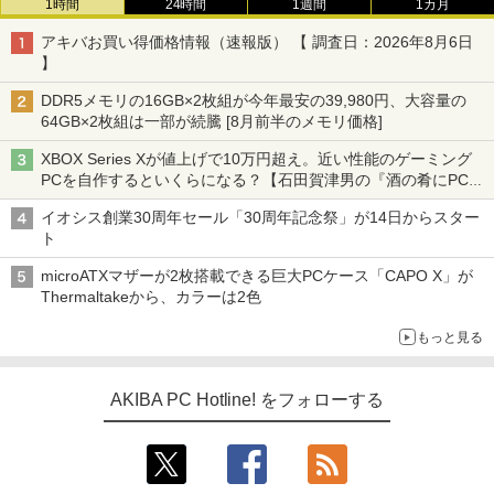
1時間
24時間
1週間
1カ月
アキバお買い得価格情報（速報版） 【 調査日：2026年8月6日
】
DDR5メモリの16GB×2枚組が今年最安の39,980円、大容量の
64GB×2枚組は一部が続騰 [8月前半のメモリ価格]
XBOX Series Xが値上げで10万円超え。近い性能のゲーミング
PCを自作するといくらになる？【石田賀津男の『酒の肴にPCゲ
ーム』】
イオシス創業30周年セール「30周年記念祭」が14日からスター
ト
microATXマザーが2枚搭載できる巨大PCケース「CAPO X」が
Thermaltakeから、カラーは2色
もっと見る
AKIBA PC Hotline! をフォローする