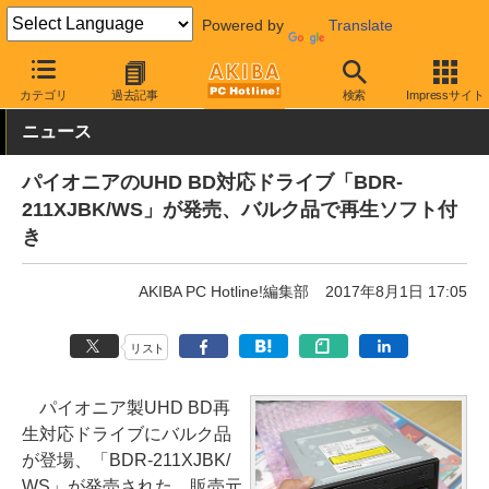
Powered by
Translate
AKIBA PC Hotline!
PCパーツ
ブルーレイドライブ
パイオニア
カテゴリ
過去記事
検索
Impressサイト
ニュース
パイオニアのUHD BD対応ドライブ「BDR-
211XJBK/WS」が発売、バルク品で再生ソフト付
き
AKIBA PC Hotline!編集部
2017年8月1日 17:05
リスト
パイオニア製UHD BD再
生対応ドライブにバルク品
が登場、「BDR-211XJBK/
WS」が発売された。販売元