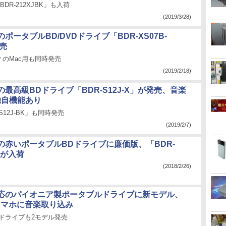
BDR-212XJBK」も入荷
(2019/3/28)
ポータブルBD/DVDドライブ「BDR-XS07B-
売
のMac用も同時発売
(2019/2/18)
最高級BDドライブ「BDR-S12J-X」が発売、音楽
独自機能あり
S12J-BK」も同時発売
(2019/2/7)
の赤いポータブルBDドライブに廉価版、「BDR-
」が入荷
(2018/2/26)
D対応のパイオニア製ポータブルドライブに新モデル、
スマホに音楽取り込み
ドライブも2モデル発売