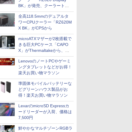
BK」が発売、クーラートッ
プに5インチ液晶搭載
全高118.5mmのデュアルタ
ワーCPUクーラー「RZ620M
X BK」がCPSから
microATXマザーが2枚搭載で
きる巨大PCケース「CAPO
X」がThermaltakeから、カ
ラーは2色
LenovoのノートPCやゲーミ
ングタブレットなどがお得！
楽天お買い物マラソン
準固体モバイルバッテリーな
どグリーンハウス製品がお
得！楽天お買い物マラソン
LexarのmicroSD Expressカ
ードリーダーが入荷、価格は
7,500円
鮮やかなマルチゾーンRGBラ