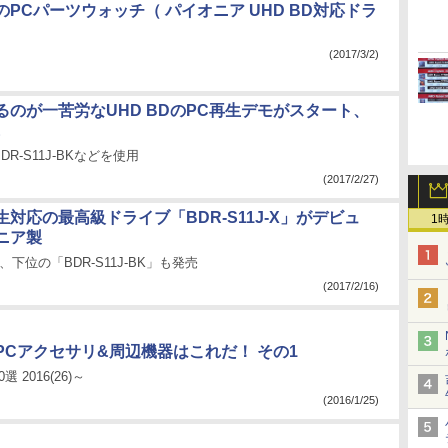
PCパーツウォッチ（ パイオニア UHD BD対応ドラ
(2017/3/2)
るのが一苦労なUHD BDのPC再生デモがスタート、
E
R-S11J-BKなどを使用
(2017/2/27)
再生対応の最高級ドライブ「BDR-S11J-X」がデビュ
1
ニア製
下位の「BDR-S11J-BK」も発売
(2017/2/16)
PCアクセサリ&周辺機器はこれだ！ その1
 2016(26)～
(2016/1/25)