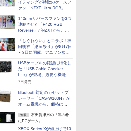
イティングが特徴のケースフ
ァン「NZXT Ultra RGB」が
発売、計8製品
140mmリバースファンを3つ
連結させた「F420 RGB
Reverse」がNZXTから、単
一フレーム採用
「しぐれうい」とコラボ！神
田明神「納涼祭り」が8月7日
～9日に開催、アニソン盆踊
りや屋台グルメなどもあり
USBケーブルの確認に特化し
た「USB Cable Checker
Lite」が登場、必要な機能を
凝縮しコンパクトに
7日発売
Bluetooth対応のカセットプ
レーヤー「CAS-W100N」が
オーム電機から、価格は
5,940円
石田賀津男の『酒の肴
連載
にPCゲーム』
XBOX Series Xが値上げで10