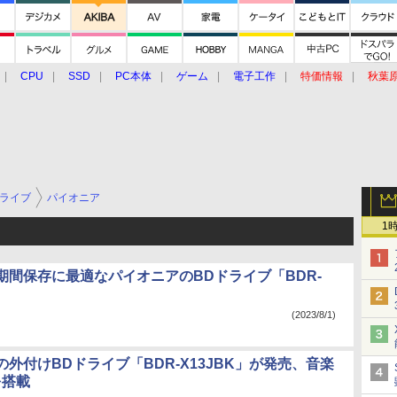
CPU
SSD
PC本体
ゲーム
電子工作
特価情報
秋葉
グルメ
イベント
価格動向
ライブ
パイオニア
1
期間保存に最適なパイオニアのBDドライブ「BDR-
(2023/8/1)
外付けBDドライブ「BDR-X13JBK」が発売、音楽
を搭載