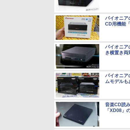
パイオニアの
CD用機能「P
パイオニアの
き横置き両
パイオニアの
ムモデルも
音楽CD読
「XD08