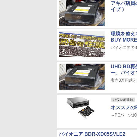
アキバ店員の
イブ ）
環境を整え
BUY MOR
パイオニアのBD
UHD BD
ー、パイオ
実売3万円越え、
パワレポ連動
オススメの
～PCパーツ100選
パイオニア BDR-XD05SVLE2