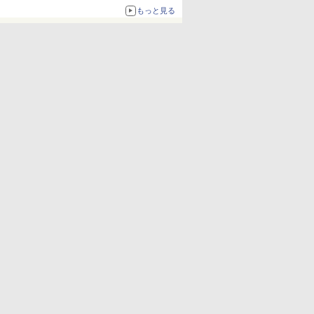
約1656kcal、総重量約527g！
もっと見る