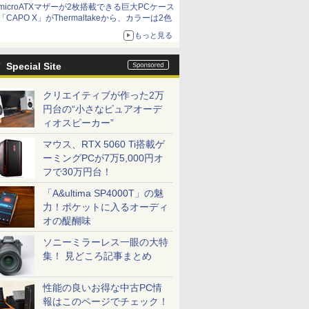
microATXマザーが2枚搭載できる巨大PCケース
「CAPO X」がThermaltakeから、カラーは2色
もっと見る
Special Site
クリエイティブが作った2万
円台の“小さなピュアオーデ
ィオスピーカー”
マウス、RTX 5060 Ti搭載ゲ
ーミングPCが7万5,000円オ
フで30万円台！
「A&ultima SP4000T」の魅
力！ポケットに入るオーディ
オの醍醐味
ソニーミラーレス一眼の大特
集！ 見どころ記事まとめ
性能の良いお得な中古PC情
報はこのページでチェック！