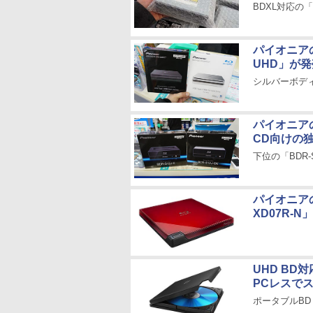
BDXL対応の「
パイオニアの
UHD」が発
シルバーボディ
パイオニアの
CD向けの
下位の「BDR-
パイオニア
XD07R-N
UHD B
PCレスで
ポータブルBD