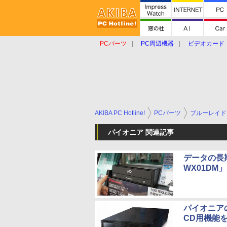
PCパーツ
PC周辺機器
ビデオカード
タブレット
おもしろグッズ
ショップ
AKIBA PC Hotline!
PCパーツ
ブルーレイド
パイオニア 関連記事
データの長
WX01DM」
パイオニアの
CD用機能