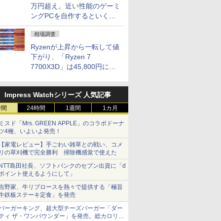
万円超え。近い性能のゲーミ
ングPCを自作するといくら
になる？
相場調査
Ryzenが上昇から一転して値
下がり、「Ryzen 7
7700X3D」は45,800円に急
落し「Ryzen 7 7800X3D」
との価格逆転解消 [8月前半の
Impress Watchシリーズ 人気記事
CPU価格]
時間
24時間
1週間
1カ月
ミスド「Mrs. GREEN APPLE」のコラボドーナ
ツ4種、いよいよ発売！
【家電レビュー】手ごわい雑草との戦い、コメ
リの草刈機で完全勝利 掃除機感覚で使えた
NTT島田社長、ソフトバンクのセブン出資に「d
ポイント使えるようにして」
吉野家、牛リブロースを熱々で提供する「極旨
牛鉄板ステーキ定食」を発売
バーガーキング、超大型チーズバーガー「ダー
ティ ザ・ワンパウンダー」を発売。総カロリー