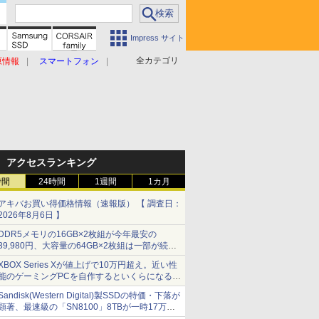
Impress サイト
全カテゴリ
原情報
スマートフォン
アクセスランキング
時間
24時間
1週間
1カ月
アキバお買い得価格情報（速報版） 【 調査日：
2026年8月6日 】
DDR5メモリの16GB×2枚組が今年最安の
39,980円、大容量の64GB×2枚組は一部が続騰
[8月前半のメモリ価格]
XBOX Series Xが値上げで10万円超え。近い性
能のゲーミングPCを自作するといくらになる？
【石田賀津男の『酒の肴にPCゲーム』】
Sandisk(Western Digital)製SSDの特価・下落が
顕著、最速級の「SN8100」8TBが一時17万円
割れ [8月前半のSSD価格]