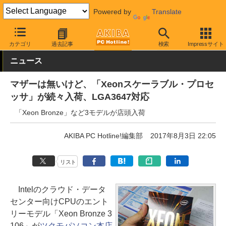
Powered by
Translate
AKIBA PC Hotline!
PCパーツ
CPU
Intel
カテゴリ
過去記事
検索
Impressサイト
ニュース
マザーは無いけど、「Xeonスケーラブル・プロセ
ッサ」が続々入荷、LGA3647対応
「Xeon Bronze」など3モデルが店頭入荷
AKIBA PC Hotline!編集部
2017年8月3日 22:05
リスト
Intelのクラウド・データ
センター向けCPUのエント
リーモデル「Xeon Bronze 3
106」が
ツクモパソコン本店