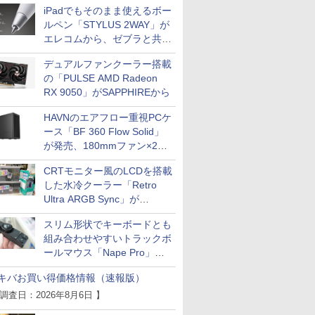
iPadでもそのまま使えるボー
ルペン「STYLUS 2WAY」が
エレコムから、ゼブラと共同
開発
デュアルファンクーラー搭載
の「PULSE AMD Radeon
RX 9050」がSAPPHIREから
HAVNのエアフロー重視PCケ
ース「BF 360 Flow Solid」
が発売、180mmファン×2搭
載
CRTモニター風のLCDを搭載
した水冷クーラー「Retro
Ultra ARGB Sync」が
Thermaltakeから
スリム形状でキーボードとも
組み合わせやすいトラックボ
ールマウス「Nape Pro」が
Keychronから
キバお買い得価格情報（速報版）
 調査日：2026年8月6日 】