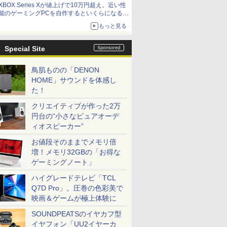
XBOX Series Xが値上げで10万円超え。近い性
能のゲーミングPCを自作するといくらになる？
【石田賀津男の『酒の肴にPCゲーム』】
もっと見る
Special Site
鳥肌ものの「DENON
HOME」サウンドを体感し
た！
クリエイティブが作った2万
円台の“小さなピュアオーデ
ィオスピーカー”
お値段そのままでメモリ倍
増！メモリ32GBの「お得な
ゲーミングノート」
ハイグレードテレビ「TCL
Q7D Pro」。圧巻の色彩美で
映画＆ゲームが極上体験に
SOUNDPEATSのイヤカフ型
イヤフォン「UU2イヤーカ