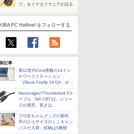
フ」をイヤカフマニアが語る
KIBA PC Hotline! をフォローする
新記事
第12世代Core搭載の14イン
チワークステーション
「ZBook Firefly 14 G9」が
79,800円！秋葉原で中古PC
NextorageのThunderbolt 5ケ
セール
ーブル「NX-CBT12」シリー
ズが発売、長さは
30cm/50cm/1mの3種類
プロ生ちゃんグッズの新作、
手のひらサイズのミニキャン
バスが入荷。絵柄は5種類