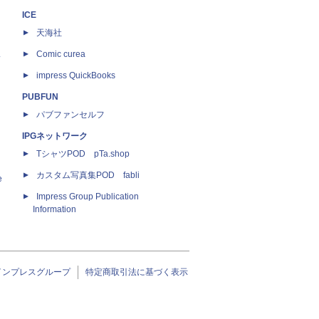
ICE
天海社
ス
Comic curea
impress QuickBooks
PUBFUN
パブファンセルフ
IPGネットワーク
TシャツPOD pTa.shop
カスタム写真集POD fabli
e
Impress Group Publication
Information
インプレスグループ
特定商取引法に基づく表示