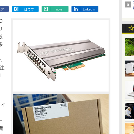
ェア
はてブ
note
LinkedIn
D
リ
販
張
で、
受注
円
ェイ
ー
開