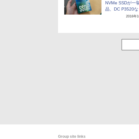
NVMe SSDが一
品、DC P3520
2016年
Group site links