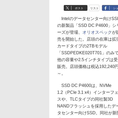
ポスト
リスト
シ
Intelのデータセンター向けSS
の新製品「SSD DC P4600」シ
ーズが登場、
オリオスペック
が
売を開始した。店頭の在庫は拡
カードタイプの2TBモデル
「SSDPEDKE020T701」のみ
他の容量や2.5インチタイプは
販売。店頭価格は税込192,240
～。
SSD DC P4600は、NVMe
1.2（PCIe 3.1 x4）インターフ
スや、TLCタイプの同社製3D
NANDフラッシュを採用したデ
タセンター向けSSD。同社が新