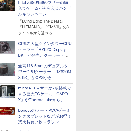
Intel Z890/B860マザーの購
入でゲームがもらえるバンド
ルキャンペーン
『Dying Light: The Beast』
『HITMAN 3』『Civ VII』の3
タイトルから選べる
CPSの大型ツインタワーCPU
クーラー「RZ820 Display
BK」が発売、クーラートッ
プに5インチ液晶搭載
全高118.5mmのデュアルタ
ワーCPUクーラー「RZ620M
X BK」がCPSから
microATXマザーが2枚搭載で
きる巨大PCケース「CAPO
X」がThermaltakeから、カ
ラーは2色
LenovoのノートPCやゲーミ
ングタブレットなどがお得！
楽天お買い物マラソン