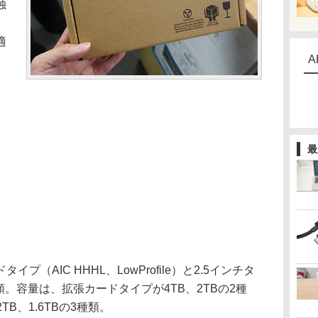
独
適
A
最
AIC HHHL、LowProfile）と2.5インチタ
種類。容量は、拡張カードタイプが4TB、2TBの2種
TB、1.6TBの3種類。