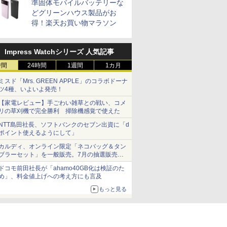
準固体モバイルバッテリーな
どグリーンハウス製品がお
得！楽天お買い物マラソン
Impress Watchシリーズ 人気記事
時間
24時間
1週間
1カ月
ミスド「Mrs. GREEN APPLE」のコラボドーナ
ツ4種、いよいよ発売！
【家電レビュー】手ごわい雑草との戦い、コメ
リの草刈機で完全勝利 掃除機感覚で使えた
NTT島田社長、ソフトバンクのセブン出資に「d
ポイント使えるようにして」
カルディ、オンライン限定「ネコバッグ＆タン
ブラーセット」を一般販売。7月の抽選販売の
当選無効分
ドコモ前田社長が「ahamo40GB化は検証のた
め」、料金値上げへの考え方にも言及
もっと見る