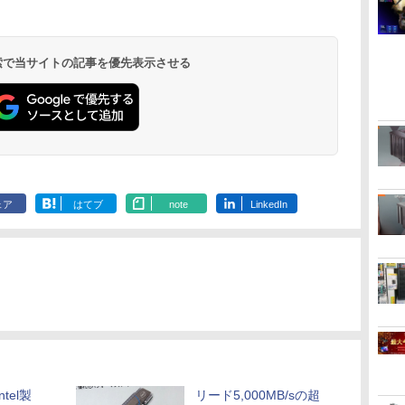
 検索で当サイトの記事を優先表示させる
ェア
はてブ
note
LinkedIn
tel製
リード5,000MB/sの超