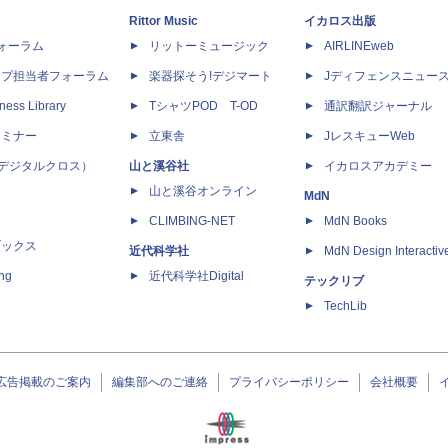
Rittor Music
イカロス出版
dフォーラム
リットーミュージック
AIRLINEweb
ップ担当者フォーラム
楽器探そう!デジマート
Jディフェンスニュー
ness Library
TシャツPOD T-OD
通訳翻訳ジャーナル
セミナー
立東舎
JレスキューWeb
 X（デジタルクロス）
山と溪谷社
イカロスアカデミー
山と溪谷オンライン
MdN
CLIMBING-NET
MdN Books
ブックス
近代科学社
MdN Design Interactiv
ing
近代科学社Digital
テックリブ
TechLib
広告掲載のご案内
編集部へのご連絡
プライバシーポリシー
会社概要