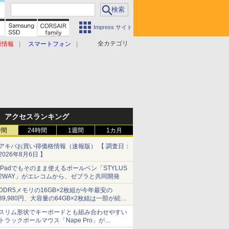
Impress サイト
全カテゴリ
原情報
スマートフォン
アクセスランキング
時間
24時間
1週間
1カ月
アキバお買い得価格情報（速報版） 【 調査日：
2026年8月6日 】
iPadでもそのまま使えるボールペン「STYLUS
2WAY」がエレコムから、ゼブラと共同開発
DDR5メモリの16GB×2枚組が今年最安の
39,980円、大容量の64GB×2枚組は一部が続騰
[8月前半のメモリ価格]
スリム形状でキーボードとも組み合わせやすい
トラックボールマウス「Nape Pro」が
Keychronから