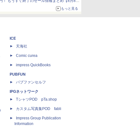
円！ もうすぐ終了のセール情報まとめ【8月8日
更新】
もっと見る
ニンテンドーeショップでは「大神 絶景版」が
67%オフで990円
ICE
天海社
ス
Comic curea
impress QuickBooks
PUBFUN
パブファンセルフ
IPGネットワーク
TシャツPOD pTa.shop
カスタム写真集POD fabli
e
Impress Group Publication
Information