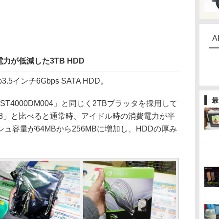
A
力が低減した3TB HDD
.5インチ6Gbps SATA HDD。
最
T4000DM004」と同じく2TBプラッタを採用して
008」と比べると通常時、アイドル時の消費電力が半
ュ容量が64MBから256MBに増加し、HDDの厚み