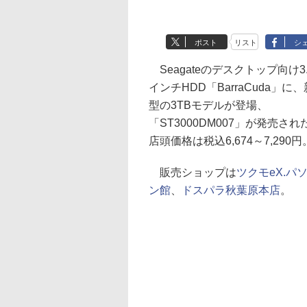
ポスト
リスト
シ
Seagateのデスクトップ向け3.
インチHDD「BarraCuda」に、
型の3TBモデルが登場、
「ST3000DM007」が発売され
店頭価格は税込6,674～7,290円
販売ショップは
ツクモeX.パ
ン館
、
ドスパラ秋葉原本店
。