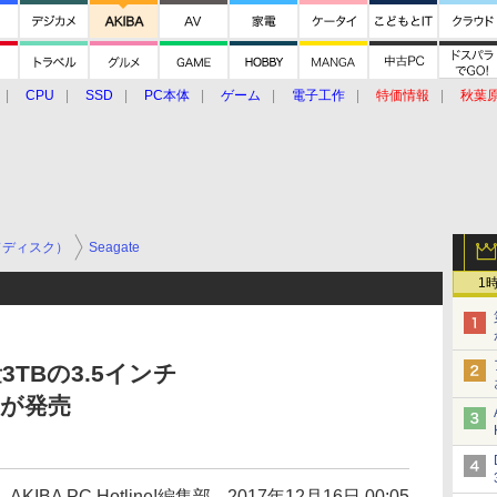
CPU
SSD
PC本体
ゲーム
電子工作
特価情報
秋葉
グルメ
イベント
価格動向
ドディスク）
Seagate
1
TBの3.5インチ
7」が発売
AKIBA PC Hotline!編集部
2017年12月16日 00:05