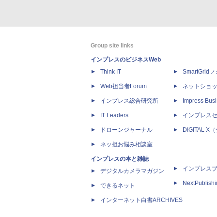
Group site links
インプレスのビジネスWeb
Think IT
SmartGri
Web担当者Forum
ネットショ
インプレス総合研究所
Impress Busi
IT Leaders
インプレス
ドローンジャーナル
DIGITAL
ネッ担お悩み相談室
インプレスの本と雑誌
インプレス
デジタルカメラマガジン
NextPublish
できるネット
インターネット白書ARCHIVES