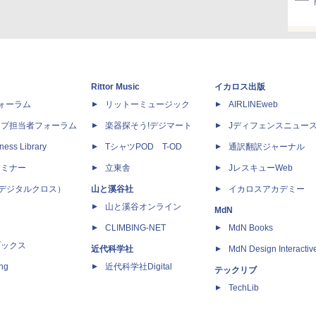
Rittor Music
イカロス出版
dフォーラム
リットーミュージック
AIRLINEweb
ップ担当者フォーラム
楽器探そう!デジマート
Jディフェンスニュー
ness Library
TシャツPOD T-OD
通訳翻訳ジャーナル
セミナー
立東舎
JレスキューWeb
 X（デジタルクロス）
山と溪谷社
イカロスアカデミー
山と溪谷オンライン
MdN
CLIMBING-NET
MdN Books
ブックス
近代科学社
MdN Design Interactiv
ing
近代科学社Digital
テックリブ
TechLib