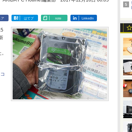
ェア
はてブ
note
LinkedIn
5
新
た。
。
ソコ