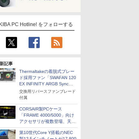
KIBA PC Hotline! をフォローする
新記事
Thermaltakeの着脱式ブレー
ド採用ファン「SWAFAN 120
EX INFINITY ARGB Sync」
に単品パッケージ
交換用リバースファンブレード
付属
CORSAIR製PCケース
「FRAME 4000/5000」向け
アクセサリが複数登場、天然
木製パネルや背面コネクタ対
第10世代Core Y搭載のNEC
応トレイなど
製12.5インチノートが17,800