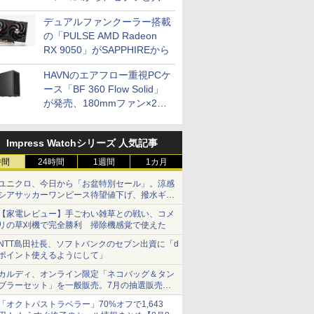
開発
デュアルファンクーラー搭載
の「PULSE AMD Radeon
RX 9050」がSAPPHIREから
HAVNのエアフロー重視PCケ
ース「BF 360 Flow Solid」
が発売、180mmファン×2搭
載
Impress Watchシリーズ 人気記事
時間
24時間
1週間
1カ月
ユニクロ、今日から「お盆特別セール」。涼感
シアサッカーワンピース待望値下げ、撥水ギア
ショーツは1990円に
【家電レビュー】手ごわい雑草との戦い、コメ
リの草刈機で完全勝利 掃除機感覚で使えた
NTT島田社長、ソフトバンクのセブン出資に「d
ポイント使えるようにして」
カルディ、オンライン限定「ネコバッグ＆タン
ブラーセット」を一般販売。7月の抽選販売の
当選無効分
「オクトパストラベラー」70%オフで1,643