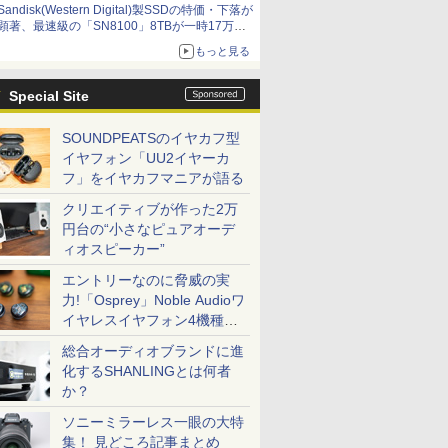
Sandisk(Western Digital)製SSDの特価・下落が
顕著、最速級の「SN8100」8TBが一時17万円
割れ [8月前半のSSD価格]
もっと見る
Special Site
SOUNDPEATSのイヤカフ型
イヤフォン「UU2イヤーカ
フ」をイヤカフマニアが語る
クリエイティブが作った2万
円台の“小さなピュアオーデ
ィオスピーカー”
エントリーなのに脅威の実
力!「Osprey」Noble Audioワ
イヤレスイヤフォン4機種を
一気に聴く
総合オーディオブランドに進
化するSHANLINGとは何者
か？
ソニーミラーレス一眼の大特
集！ 見どころ記事まとめ