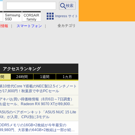
Impress サイト
全カテゴリ
原情報
スマートフォン
アクセスランキング
時間
24時間
1週間
1カ月
第10世代Core Y搭載のNEC製12.5インチノート
が17,800円！秋葉原で中古PCセール
アキバお買い得価格情報（8月6日～7日調査）
お盆セール、Radeon RX 9070 XTが89,800
円、水平周波数24.8kHz対応の17型モニターが
ASUSのベアボーンキット「ASUS NUC 15 Lite
9,801円、暑さ指数連動セール ほか
Kit」が入荷、CPU別に3モデル
DDR5メモリの16GB×2枚組が今年最安の
39,980円、大容量の64GB×2枚組は一部が続騰
[8月前半のメモリ価格]