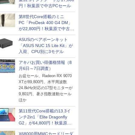
円！秋葉原で中古PCセール
第8世代Core搭載のミニ
PC「ProDesk 400 G4 DM」
が22,800円！秋葉原で中古
PCセール
ASUSのベアボーンキット
「ASUS NUC 15 Lite Kit」が
入荷、CPU別に3モデル
アキバお買い得価格情報（8
月6日～7日調査）
お盆セール、Radeon RX 9070
XTが89,800円、水平周波数
24.8kHz対応の17型モニターが
9,801円、暑さ指数連動セール
ほか
第11世代Core搭載の13.3イ
ンチ2in1「Elite Dragonfly
G2」が64,800円！秋葉原で
中古PCセール
X68000用MMCカードリーダ