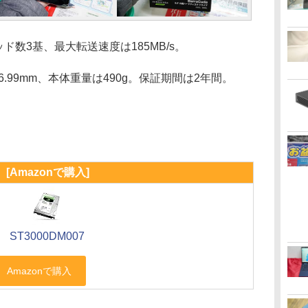
数3基、最大転送速度は185MB/s。
146.99mm、本体重量は490g。保証期間は2年間。
[Amazonで購入]
ST3000DM007