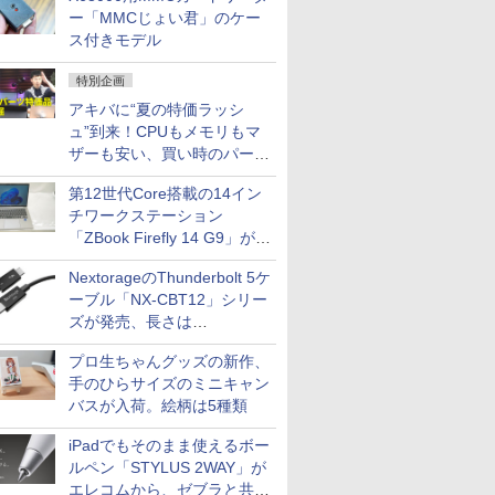
ー「MMCじょい君」のケー
ス付きモデル
特別企画
アキバに“夏の特価ラッシ
ュ”到来！CPUもメモリもマ
ザーも安い、買い時のパーツ
は？【8月7日(金)22時配信】
第12世代Core搭載の14イン
チワークステーション
「ZBook Firefly 14 G9」が
79,800円！秋葉原で中古PC
NextorageのThunderbolt 5ケ
セール
ーブル「NX-CBT12」シリー
ズが発売、長さは
30cm/50cm/1mの3種類
プロ生ちゃんグッズの新作、
手のひらサイズのミニキャン
バスが入荷。絵柄は5種類
iPadでもそのまま使えるボー
ルペン「STYLUS 2WAY」が
エレコムから、ゼブラと共同