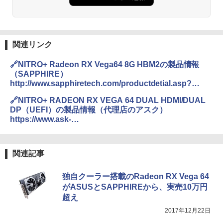
関連リンク
🔗NITRO+ Radeon RX Vega64 8G HBM2の製品情報
（SAPPHIRE）
http://www.sapphiretech.com/productdetial.asp?
pid=6A72A3C3-DF09-4552-9091-
🔗NITRO+ RADEON RX VEGA 64 DUAL HDMI/DUAL
792B1F45CB4D&lang=eng
DP（UEFI）の製品情報（代理店のアスク）
https://www.ask-
corp.jp/products/sapphire/graphicsboard/radeon-rx-
vega-64/sapphire-nitro-plus-radeon-rx-vega-64-8g-
hbm2.html
関連記事
独自クーラー搭載のRadeon RX Vega 64
がASUSとSAPPHIREから、実売10万円
超え
2017年12月22日