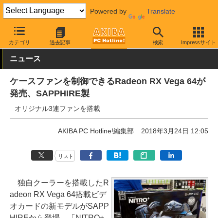
Powered by
Translate
AKIBA PC Hotline!
PCパーツ
ビデオカード（グラフィックボード
カテゴリ
過去記事
検索
Impressサイト
ニュース
ケースファンを制御できるRadeon RX Vega 64が
発売、SAPPHIRE製
オリジナル3連ファンを搭載
AKIBA PC Hotline!編集部
2018年3月24日 12:05
リスト
独自クーラーを搭載したR
adeon RX Vega 64搭載ビデ
オカードの新モデルがSAPP
HIREから登場、「NITRO+