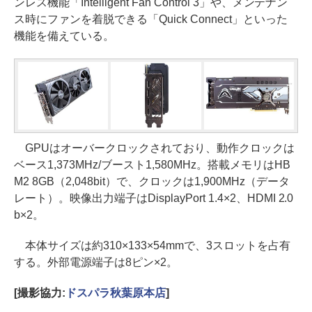
ンレス機能「Intelligent Fan Control 3」や、メンテナン
ス時にファンを着脱できる「Quick Connect」といった
機能を備えている。
GPUはオーバークロックされており、動作クロックは
ベース1,373MHz/ブースト1,580MHz。搭載メモリはHB
M2 8GB（2,048bit）で、クロックは1,900MHz（データ
レート）。映像出力端子はDisplayPort 1.4×2、HDMI 2.0
b×2。
本体サイズは約310×133×54mmで、3スロットを占有
する。外部電源端子は8ピン×2。
[撮影協力:
ドスパラ秋葉原本店
]