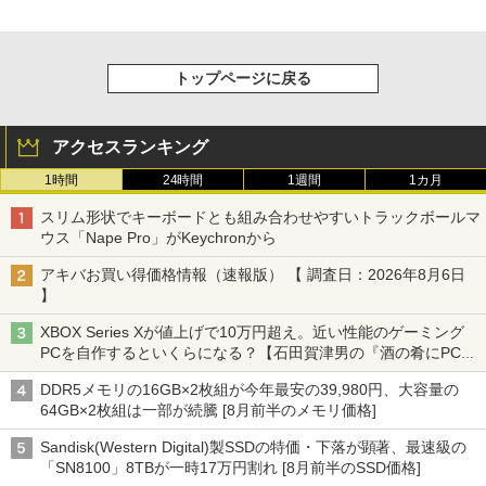
トップページに戻る
アクセスランキング
1時間
24時間
1週間
1カ月
スリム形状でキーボードとも組み合わせやすいトラックボールマ
ウス「Nape Pro」がKeychronから
アキバお買い得価格情報（速報版） 【 調査日：2026年8月6日
】
XBOX Series Xが値上げで10万円超え。近い性能のゲーミング
PCを自作するといくらになる？【石田賀津男の『酒の肴にPCゲ
ーム』】
DDR5メモリの16GB×2枚組が今年最安の39,980円、大容量の
64GB×2枚組は一部が続騰 [8月前半のメモリ価格]
Sandisk(Western Digital)製SSDの特価・下落が顕著、最速級の
「SN8100」8TBが一時17万円割れ [8月前半のSSD価格]