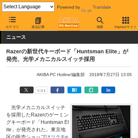
Powered by
Translate
AKIBA PC Hotline!
PC周辺機器
キーボード
Razer
カテゴリ
過去記事
検索
Impressサイト
ニュース
Razerの新世代キーボード「Huntsman Elite」が
発売、光学メカニカルスイッチ採用
AKIBA PC Hotline!編集部
2018年7月27日 13:05
リスト
光学メカニカルスイッチ
を採用したRazerのゲーミン
グキーボード「Huntsman El
ite」が発売された。東京地
区の販売ショップは
ツクモe