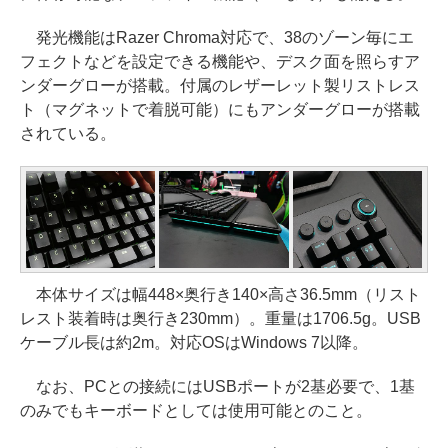
発光機能はRazer Chroma対応で、38のゾーン毎にエ
フェクトなどを設定できる機能や、デスク面を照らすア
ンダーグローが搭載。付属のレザーレット製リストレス
ト（マグネットで着脱可能）にもアンダーグローが搭載
されている。
本体サイズは幅448×奥行き140×高さ36.5mm（リスト
レスト装着時は奥行き230mm）。重量は1706.5g。USB
ケーブル長は約2m。対応OSはWindows 7以降。
なお、PCとの接続にはUSBポートが2基必要で、1基
のみでもキーボードとしては使用可能とのこと。