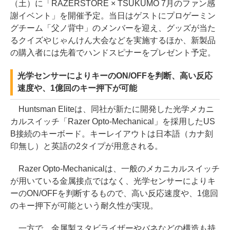
（土）に「RAZERSTORE × TSUKUMO 7月のファン感
謝イベント」を開催予定。当日はゲストにプロゲーミン
グチーム「父ノ背中」のメンバーを迎え、グッズが当た
るクイズやじゃんけん大会などを実施するほか、新製品
の購入者には先着でハンドスピナーをプレゼント予定。
光学センサーによりキーのON/OFFを判断、高い反応
速度や、1億回のキー押下が可能
Huntsman Eliteは、同社が新たに開発した光学メカニ
カルスイッチ「Razer Opto-Mechanical」を採用したUS
B接続のキーボード。キーレイアウトは日本語（カナ刻
印無し）と英語の2タイプが用意される。
Razer Opto-Mechanicalは、一般のメカニカルスイッチ
が用いている金属接点ではなく、光学センサーによりキ
ーのON/OFFを判断するもので、高い反応速度や、1億回
のキー押下が可能という耐久性が実現。
一方で、金属製スタビライザーやバネなどの構造も持