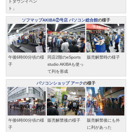
トダウンイベン
ト」
ソフマップAKIBA②号店 パソコン総合館
の様子
午後6時00分頃の様
同店2階のeSports
販売解禁時の様子
子
studio AKIBAも使っ
て列を形成
パソコンショップ アーク
の様子
午後6時00分頃の様
販売解禁後の様子
販売解禁後にも外
子
に列があった