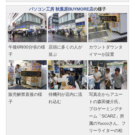
パソコン工房 秋葉原BUYMORE店
の様子
午後6時00分頃の様
店頭に多くの人が
カウントダウンタ
子
並ぶ
イマーが設置
販売解禁直後の様
待機列が店内に流
写真左からアユー
子
れ込む
トの森田健介氏、
プロゲーミングチ
ーム「SCARZ」所
属のYuccoさん、フ
リーライターの松