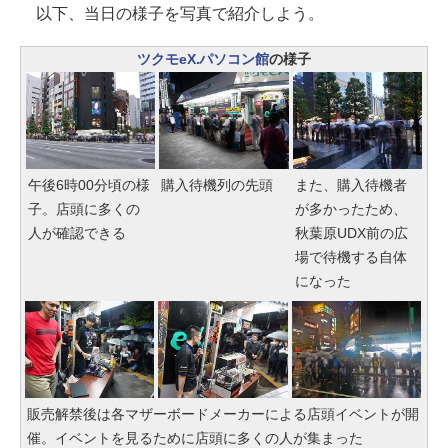
以下、当日の様子を写真で紹介しよう。
ツクモeX.パソコン館
の様子
午後6時00分頃の様
購入待機列の先頭
また、購入待機者
子。店頭に多くの
が多かったため、
人が確認できる
秋葉原UDX前の広
場で待機する自体
になった
販売解禁後は各マザーボードメーカーによる店頭イベントが開
催。イベントを見るために店頭に多くの人が集まった