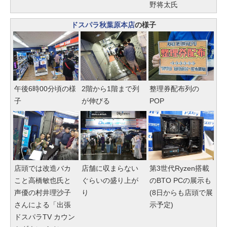
野将太氏
ドスパラ秋葉原本店
の様子
午後6時00分頃の様
2階から1階まで列
整理券配布列の
子
が伸びる
POP
店頭では改造バカ
店舗に収まらない
第3世代Ryzen搭載
こと高橋敏也氏と
ぐらいの盛り上が
のBTO PCの展示も
声優の村井理沙子
り
(8日からも店頭で展
さんによる「出張
示予定)
ドスパラTV カウン