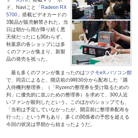
ド、Naviこと「
Radeon RX
5700
」搭載ビデオカードの
3製品が販売解禁された。当
日は朝から雨が降り続く悪
天候だったにも関わらず、
秋葉原の各ショップには多
くのファンが集まり、新製
品の発売を祝った。
最も多くのファンが集まったのは
ツクモeX.パソコン館
で、同店によると、開店前の9時30分から配布した「購
入待機列整理券」（「Ryzenの整理券を受け取るための
列」に優先的に並ぶための整理券）を求めて、300人近
いファンが殺到したという。このほかのショップでも、
「当初は予定していなかったが、開店前に整理券配布を
行った」という声もあり、多くの関係者の予想を超える
今回の状況は早朝から始まったようだ。