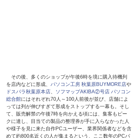
その後、多くのショップが午後6時を境に購入待機列
を店内などに形成、
パソコン工房 秋葉原BUYMORE店
や
ドスパラ秋葉原本店
、
ソフマップAKIBA②号店 パソコン
総合館
にはそれぞれ70人～100人前後が並び、店舗によ
っては列が伸びすぎて形成をストップする一幕も。そし
て、販売解禁の午後7時を向かえる頃には、集客もピー
クに達し、目当ての製品の整理券が手に入らなかった人
や様子を見に来た自作PCユーザー、業界関係者などを含
めて約800名近くの人が集まるという、ここ数年のPCパ