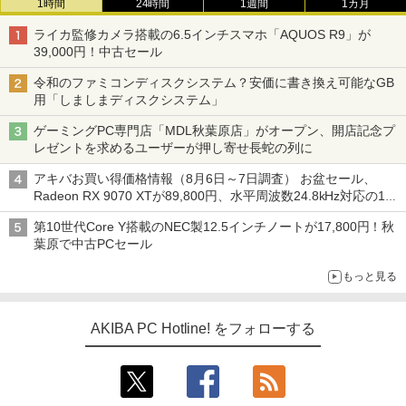
1時間
24時間
1週間
1カ月
ライカ監修カメラ搭載の6.5インチスマホ「AQUOS R9」が
39,000円！中古セール
令和のファミコンディスクシステム？安価に書き換え可能なGB
用「しましまディスクシステム」
ゲーミングPC専門店「MDL秋葉原店」がオープン、開店記念プ
レゼントを求めるユーザーが押し寄せ長蛇の列に
アキバお買い得価格情報（8月6日～7日調査） お盆セール、
Radeon RX 9070 XTが89,800円、水平周波数24.8kHz対応の17
型モニターが9,801円、暑さ指数連動セール ほか
第10世代Core Y搭載のNEC製12.5インチノートが17,800円！秋
葉原で中古PCセール
もっと見る
AKIBA PC Hotline! をフォローする