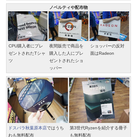
ノベルティや配布物
CPU購入者にプレ
夜間販売で商品を
ショッパーの反対
ゼントされたTシャ
購入した人にプレ
面はRadeon
ツ
ゼントされたショ
ッパー
ドスパラ秋葉原本店
ではうち
第3世代Ryzenを紹介する冊子
わも無料配布
も無料配布