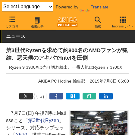
Powered by
Translate
AKIBA PC Hotline!
PCパーツ
CPU
AMD
カテゴリ
過去記事
検索
Impressサイト
ニュース
第3世代Ryzenを求めて約800名のAMDファンが集
結、悪天候のアキバでIntelを圧倒
Ryzen 9 3900Xは売り切れ続出、一番人気はRyzen 7 3700X
AKIBA PC Hotline!編集部
2019年7月8日 06:00
リスト
7月7日(日) 午後7時にMati
sseこと「
第3世代Ryzen
」
シリーズ、対応チップセッ
ト「
X570
」搭載マザーボー