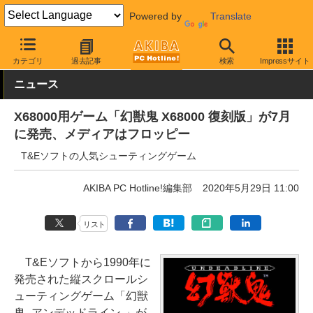
Powered by
Translate
AKIBA PC Hotline!
ガジェット
ゲーム機関連
カテゴリ
過去記事
検索
Impressサイト
ニュース
X68000用ゲーム「幻獣鬼 X68000 復刻版」が7月
に発売、メディアはフロッピー
T&Eソフトの人気シューティングゲーム
AKIBA PC Hotline!編集部
2020年5月29日 11:00
リスト
T&Eソフトから1990年に
発売された縦スクロールシ
ューティングゲーム「幻獣
鬼 -アンデッドライン-」が