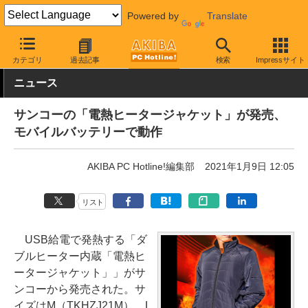
Powered by
Translate
AKIBA PC Hotline!
おもしろグッズ・キャラもの
おもしろグッズ
カテゴリ
過去記事
検索
Impressサイト
ニュース
サンコーの「電熱ヒータージャケット」が発売、
モバイルバッテリーで動作
AKIBA PC Hotline!編集部
2021年1月9日 12:05
リスト
USB給電で発熱する「ダ
ブルヒーター内蔵「電熱ヒ
ータージャケット」」がサ
ンコーから発売された。サ
イズはM（TKHZJ21M）、L