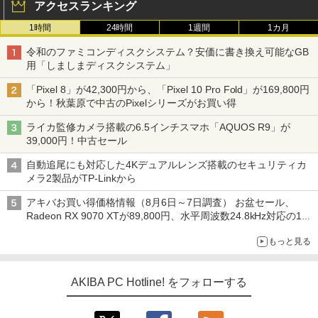
アクセスランキング
1時間
24時間
1週間
1カ月
令和のファミコンディスクシステム？安価に書き換え可能なGB
用「しましまディスクシステム」
「Pixel 8」が42,300円から、「Pixel 10 Pro Fold」が169,800円
から！秋葉原で中古のPixelシリーズがお買い得
ライカ監修カメラ搭載の6.5インチスマホ「AQUOS R9」が
39,000円！中古セール
自動追尾にも対応した4Kデュアルレンズ搭載のセキュリティカ
メラ2製品がTP-Linkから
アキバお買い得価格情報（8月6日～7日調査） お盆セール、
Radeon RX 9070 XTが89,800円、水平周波数24.8kHz対応の17
型モニターが9,801円、暑さ指数連動セール ほか
もっと見る
AKIBA PC Hotline! をフォローする