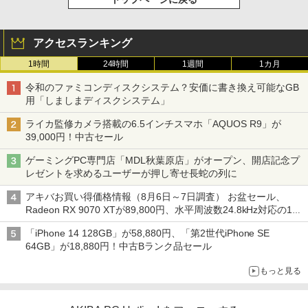
アクセスランキング
1時間
24時間
1週間
1カ月
令和のファミコンディスクシステム？安価に書き換え可能なGB
用「しましまディスクシステム」
ライカ監修カメラ搭載の6.5インチスマホ「AQUOS R9」が
39,000円！中古セール
ゲーミングPC専門店「MDL秋葉原店」がオープン、開店記念プ
レゼントを求めるユーザーが押し寄せ長蛇の列に
アキバお買い得価格情報（8月6日～7日調査） お盆セール、
Radeon RX 9070 XTが89,800円、水平周波数24.8kHz対応の17
型モニターが9,801円、暑さ指数連動セール ほか
「iPhone 14 128GB」が58,880円、「第2世代iPhone SE
64GB」が18,880円！中古Bランク品セール
もっと見る