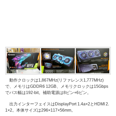
動作クロックは1‎,867MHz(リファレンス1,777MHz)
で、メモリはGDDR6 12GB、メモリクロックは15Gbps
でバス幅は192-bit。補助電源は8ピン+6ピン。
出力インターフェイスはDisplayPort 1.4a×2とHDMI 2.
1×2。本体サイズは296×117×56mm。