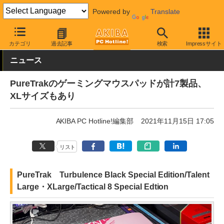
Powered by
Translate
AKIBA PC Hotline!
PC周辺機器
マウスパッド
その他
カテゴリ
過去記事
検索
Impressサイト
ニュース
PureTrakのゲーミングマウスパッドが計7製品、
XLサイズもあり
AKIBA PC Hotline!編集部
2021年11月15日 17:05
リスト
PureTrak Turbulence Black Special Edition/Talent
Large・XLarge/Tactical 8 Special Edtion