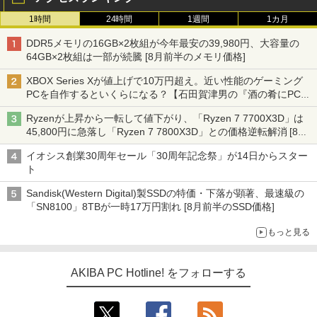
1時間
24時間
1週間
1カ月
DDR5メモリの16GB×2枚組が今年最安の39,980円、大容量の
64GB×2枚組は一部が続騰 [8月前半のメモリ価格]
XBOX Series Xが値上げで10万円超え。近い性能のゲーミング
PCを自作するといくらになる？【石田賀津男の『酒の肴にPCゲ
ーム』】
Ryzenが上昇から一転して値下がり、「Ryzen 7 7700X3D」は
45,800円に急落し「Ryzen 7 7800X3D」との価格逆転解消 [8月
前半のCPU価格]
イオシス創業30周年セール「30周年記念祭」が14日からスター
ト
Sandisk(Western Digital)製SSDの特価・下落が顕著、最速級の
「SN8100」8TBが一時17万円割れ [8月前半のSSD価格]
もっと見る
AKIBA PC Hotline! をフォローする