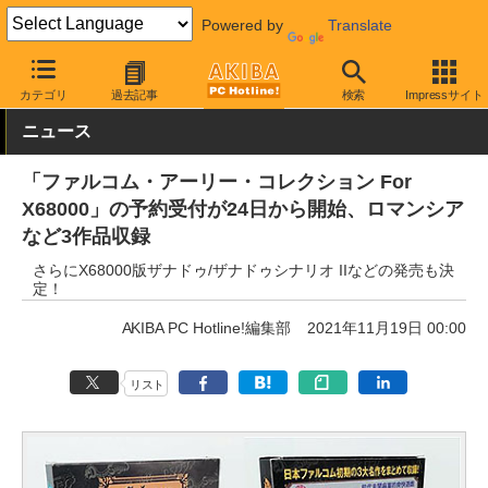
Powered by
Translate
AKIBA PC Hotline!
PC本体・ソフト
ソフト・PCゲーム
PCゲ
カテゴリ
過去記事
検索
Impressサイト
ニュース
「ファルコム・アーリー・コレクション For
X68000」の予約受付が24日から開始、ロマンシア
など3作品収録
さらにX68000版ザナドゥ/ザナドゥシナリオ IIなどの発売も決
定！
AKIBA PC Hotline!編集部
2021年11月19日 00:00
リスト