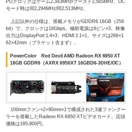
PUクロックはゲーム2,343MHz/ブースト2,565MHz、OC
モード時は同2,294MHz/同2,513MHz。
上記以外の仕様は、搭載メモリがGDDR6 16GB（256
bit）で、クロックは18Gbps。補助電源は8ピン×3。映像
出力はDisplayPort 1.4×3、HDMI 2.1×1。サイズは266×1
62×42mm（ブラケット含まず）。
PowerColor Red Devil AMD Radeon RX 6950 XT
16GB GDDR6（AXRX 6950XT 16GBD6-3DHE/OC）
100mmファン×2+90mm×1で構成された3連ファンクー
ラーを搭載したRadeon RX 6950 XTビデオカード。店頭
価格は185,900円。