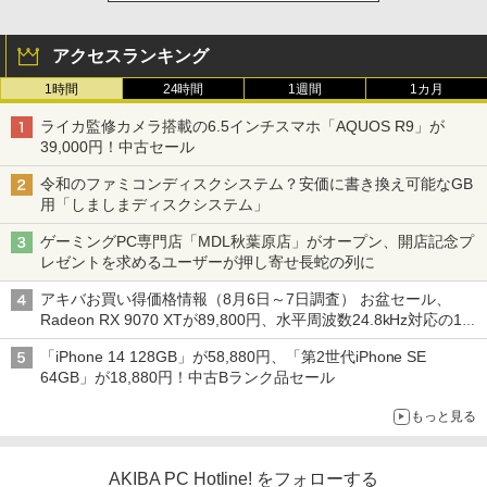
アクセスランキング
1時間
24時間
1週間
1カ月
ライカ監修カメラ搭載の6.5インチスマホ「AQUOS R9」が
39,000円！中古セール
令和のファミコンディスクシステム？安価に書き換え可能なGB
用「しましまディスクシステム」
ゲーミングPC専門店「MDL秋葉原店」がオープン、開店記念プ
レゼントを求めるユーザーが押し寄せ長蛇の列に
アキバお買い得価格情報（8月6日～7日調査） お盆セール、
Radeon RX 9070 XTが89,800円、水平周波数24.8kHz対応の17
型モニターが9,801円、暑さ指数連動セール ほか
「iPhone 14 128GB」が58,880円、「第2世代iPhone SE
64GB」が18,880円！中古Bランク品セール
もっと見る
AKIBA PC Hotline! をフォローする