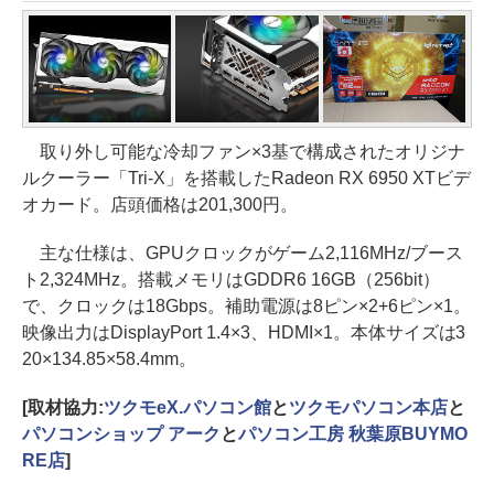
取り外し可能な冷却ファン×3基で構成されたオリジナ
ルクーラー「Tri-X」を搭載したRadeon RX 6950 XTビデ
オカード。店頭価格は201,300円。
主な仕様は、GPUクロックがゲーム2,116MHz/ブース
ト2,324MHz。搭載メモリはGDDR6 16GB（256bit）
で、クロックは18Gbps。補助電源は8ピン×2+6ピン×1。
映像出力はDisplayPort 1.4×3、HDMI×1。本体サイズは3
20×134.85×58.4mm。
[取材協力:
ツクモeX.パソコン館
と
ツクモパソコン本店
と
パソコンショップ アーク
と
パソコン工房 秋葉原BUYMO
RE店
]