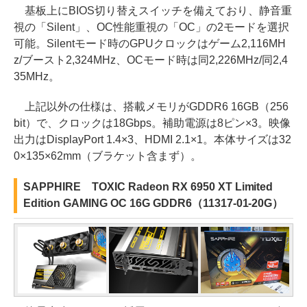
基板上にBIOS切り替えスイッチを備えており、静音重
視の「Silent」、OC性能重視の「OC」の2モードを選択
可能。Silentモード時のGPUクロックはゲーム2,116MH
z/ブースト2,324MHz、OCモード時は同2,226MHz/同2,4
35MHz。
上記以外の仕様は、搭載メモリがGDDR6 16GB（256
bit）で、クロックは18Gbps。補助電源は8ピン×3。映像
出力はDisplayPort 1.4×3、HDMI 2.1×1。本体サイズは32
0×135×62mm（ブラケット含まず）。
SAPPHIRE TOXIC Radeon RX 6950 XT Limited
Edition GAMING OC 16G GDDR6（11317-01-20G）