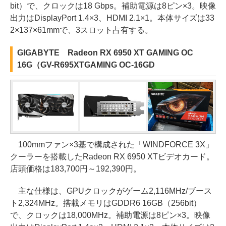
bit）で、クロックは18 Gbps。補助電源は8ピン×3。映像
出力はDisplayPort 1.4×3、HDMI 2.1×1。本体サイズは33
2×137×61mmで、3スロット占有する。
GIGABYTE Radeon RX 6950 XT GAMING OC
16G（GV-R695XTGAMING OC-16GD
100mmファン×3基で構成された「WINDFORCE 3X」
クーラーを搭載したRadeon RX 6950 XTビデオカード。
店頭価格は183,700円～192,390円。
主な仕様は、GPUクロックがゲーム2,116MHz/ブース
ト2,324MHz。搭載メモリはGDDR6 16GB（256bit）
で、クロックは18,000MHz。補助電源は8ピン×3。映像