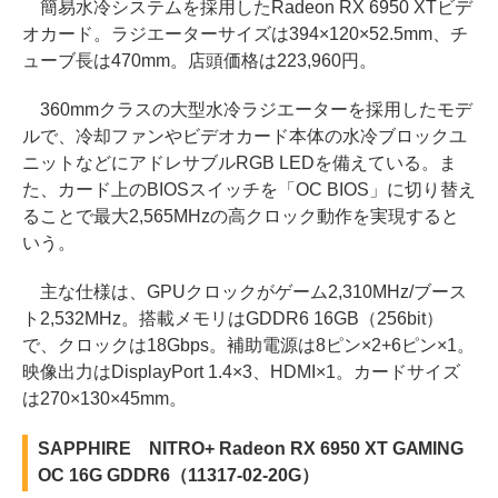
簡易水冷システムを採用したRadeon RX 6950 XTビデ
オカード。ラジエーターサイズは394×120×52.5mm、チ
ューブ長は470mm。店頭価格は223,960円。
360mmクラスの大型水冷ラジエーターを採用したモデ
ルで、冷却ファンやビデオカード本体の水冷ブロックユ
ニットなどにアドレサブルRGB LEDを備えている。ま
た、カード上のBIOSスイッチを「OC BIOS」に切り替え
ることで最大2,565MHzの高クロック動作を実現すると
いう。
主な仕様は、GPUクロックがゲーム2,310MHz/ブース
ト2,532MHz。搭載メモリはGDDR6 16GB（256bit）
で、クロックは18Gbps。補助電源は8ピン×2+6ピン×1。
映像出力はDisplayPort 1.4×3、HDMI×1。カードサイズ
は270×130×45mm。
SAPPHIRE NITRO+ Radeon RX 6950 XT GAMING
OC 16G GDDR6（11317-02-20G）