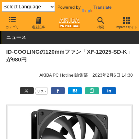
Powered by
Translate
AKIBA PC Hotline!
PCパーツ
ファン関連製品
ケースファン
カテゴリ
過去記事
検索
Impressサイト
ニュース
ID-COOLINGの120mmファン「XF-12025-SD-K」
が980円
AKIBA PC Hotline!編集部
2023年2月6日 14:30
リスト