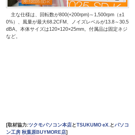
主な仕様は、回転数が800(+200rpm)～1,500rpm（±1
0%）、風量が最大68.2CFM、ノイズレベルが13.8～30.5
dBA。本体サイズは120×120×25mm。付属品は固定ネジ
など。
[取材協力:
ツクモパソコン本店
と
TSUKUMO eX.
と
パソコ
ン工房 秋葉原BUYMORE店
]