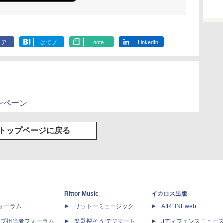
ェア
はてブ
note
LinkedIn
ャンペーン
トップページに戻る
Rittor Music
イカロス出版
dフォーラム
リットーミュージック
AIRLINEweb
ップ担当者フォーラム
楽器探そう!デジマート
Jディフェンスニュー