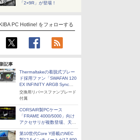
「2×9R」が登場！
KIBA PC Hotline! をフォローする
新記事
Thermaltakeの着脱式ブレー
ド採用ファン「SWAFAN 120
EX INFINITY ARGB Sync」
に単品パッケージ
交換用リバースファンブレード
付属
CORSAIR製PCケース
「FRAME 4000/5000」向け
アクセサリが複数登場、天然
木製パネルや背面コネクタ対
第10世代Core Y搭載のNEC
応トレイなど
製12.5インチノートが17,800