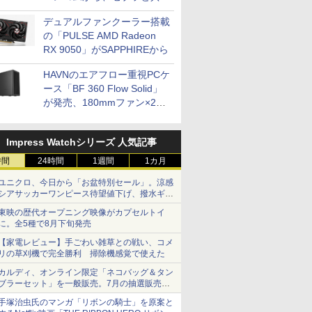
開発
デュアルファンクーラー搭載
の「PULSE AMD Radeon
RX 9050」がSAPPHIREから
HAVNのエアフロー重視PCケ
ース「BF 360 Flow Solid」
が発売、180mmファン×2搭
載
Impress Watchシリーズ 人気記事
時間
24時間
1週間
1カ月
ユニクロ、今日から「お盆特別セール」。涼感
シアサッカーワンピース待望値下げ、撥水ギア
ショーツは1990円に
東映の歴代オープニング映像がカプセルトイ
に。全5種で8月下旬発売
【家電レビュー】手ごわい雑草との戦い、コメ
リの草刈機で完全勝利 掃除機感覚で使えた
カルディ、オンライン限定「ネコバッグ＆タン
ブラーセット」を一般販売。7月の抽選販売の
当選無効分
手塚治虫氏のマンガ「リボンの騎士」を原案と