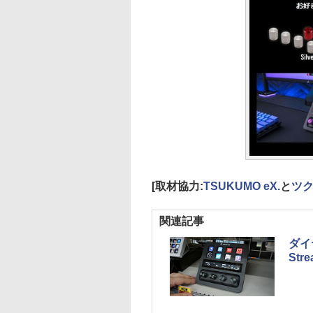
[取材協力:
TSUKUMO eX.
と
ツ
関連記事
ダイ
Str