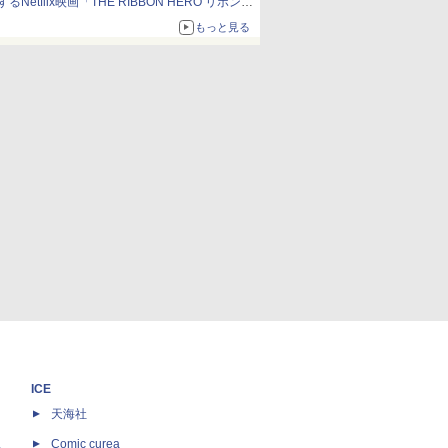
するNetflix映画「THE RIBBON HERO リボンヒ
ーロー」本日配信開始
もっと見る
ICE
天海社
ス
Comic curea