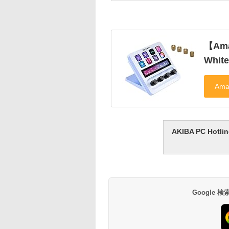
【Ama
Whi
AKIBA PC H
Google