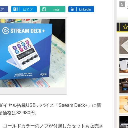
ェア
はてブ
note
LinkedIn
イヤル搭載USBデバイス「Stream Deck+」に新
格は32,980円。
pでは、ゴールドカラーのノブが付属したセットも販売さ