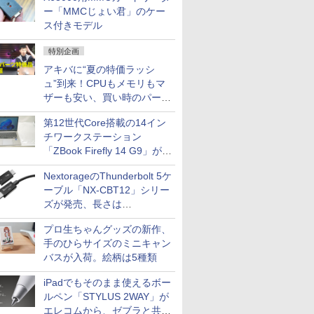
ー「MMCじょい君」のケー
ス付きモデル
特別企画
アキバに“夏の特価ラッシ
ュ”到来！CPUもメモリもマ
ザーも安い、買い時のパーツ
は？【8月7日(金)22時配信】
第12世代Core搭載の14イン
チワークステーション
「ZBook Firefly 14 G9」が
79,800円！秋葉原で中古PC
NextorageのThunderbolt 5ケ
セール
ーブル「NX-CBT12」シリー
ズが発売、長さは
30cm/50cm/1mの3種類
プロ生ちゃんグッズの新作、
手のひらサイズのミニキャン
バスが入荷。絵柄は5種類
iPadでもそのまま使えるボー
ルペン「STYLUS 2WAY」が
エレコムから、ゼブラと共同