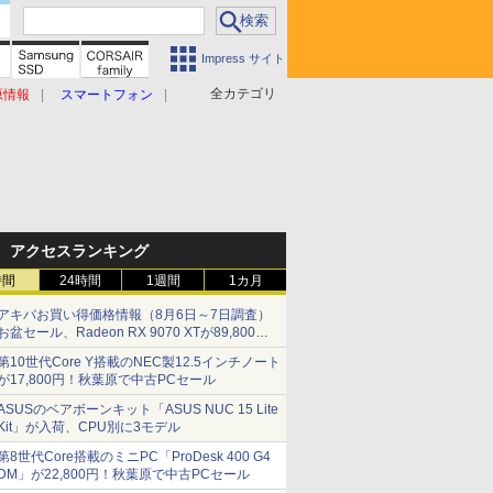
Impress サイト
全カテゴリ
原情報
スマートフォン
アクセスランキング
時間
24時間
1週間
1カ月
アキバお買い得価格情報（8月6日～7日調査）
お盆セール、Radeon RX 9070 XTが89,800
円、水平周波数24.8kHz対応の17型モニターが
第10世代Core Y搭載のNEC製12.5インチノート
9,801円、暑さ指数連動セール ほか
が17,800円！秋葉原で中古PCセール
ASUSのベアボーンキット「ASUS NUC 15 Lite
Kit」が入荷、CPU別に3モデル
第8世代Core搭載のミニPC「ProDesk 400 G4
DM」が22,800円！秋葉原で中古PCセール