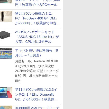
円！秋葉原で中古PCセール
第8世代Core搭載のミニ
PC「ProDesk 400 G4 DM」
が22,800円！秋葉原で中古
PCセール
ASUSのベアボーンキット
「ASUS NUC 15 Lite Kit」が
入荷、CPU別に3モデル
アキバお買い得価格情報（8
月6日～7日調査）
お盆セール、Radeon RX 9070
XTが89,800円、水平周波数
24.8kHz対応の17型モニターが
9,801円、暑さ指数連動セール
ほか
第11世代Core搭載の13.3イ
ンチ2in1「Elite Dragonfly
G2」が64,800円！秋葉原で
中古PCセール
X68000用MMCカードリーダ