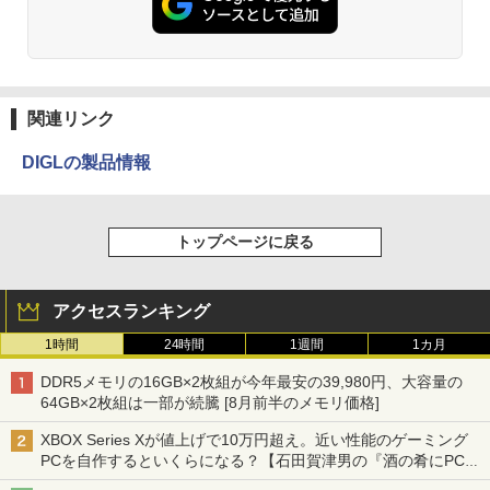
関連リンク
DIGLの製品情報
トップページに戻る
アクセスランキング
1時間
24時間
1週間
1カ月
DDR5メモリの16GB×2枚組が今年最安の39,980円、大容量の
64GB×2枚組は一部が続騰 [8月前半のメモリ価格]
XBOX Series Xが値上げで10万円超え。近い性能のゲーミング
PCを自作するといくらになる？【石田賀津男の『酒の肴にPCゲ
ーム』】