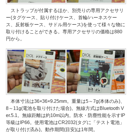
ストラップが付属するほか、別売りの専用アクセサリ
ー(タグケース、貼り付けケース、首輪/ハーネスケー
ス、反射板ケース、サドル用ケース)を使って様々な物に
取り付けることができる。専用アクセサリの価格は880
円から。
本体寸法は36×36×9.25mm。重量は5～7g(本体のみ)、
8～11g(電池を取り付けた場合)。無線方式はBluetooth V
er.5.1。無線距離は約10m以内。防水・防塵性能を示すIP
等級はIP66。使用電池はCR2032(タグに「テスト電池」
が取り付け済み)。動作期間(目安)は1年間。