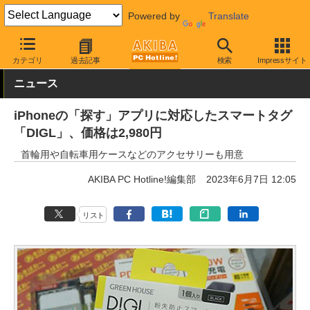
Powered by
Translate
AKIBA PC Hotline!
モバイル
スマホアクセサリ
Bluetooth対応
カテゴリ
過去記事
検索
Impressサイト
ニュース
iPhoneの「探す」アプリに対応したスマートタグ
「DIGL」、価格は2,980円
首輪用や自転車用ケースなどのアクセサリーも用意
AKIBA PC Hotline!編集部
2023年6月7日 12:05
リスト