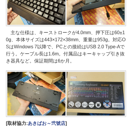
主な仕様は、キーストロークが4.0mm、押下圧は60±1
0g、本体サイズは443×172×38mm、重量は953g。対応O
SはWindows 7以降で、PCとの接続はUSB 2.0 Type-Aで
行う。ケーブル長は1.6m。付属品はキーキャップ引き抜
き器具など。保証期間は6か月。
[取材協力:
あきばお～弐號店
]