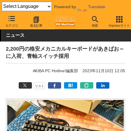
Powered by
Translate
AKIBA PC Hotline!
PC周辺機器
キーボード
その他
カテゴリ
過去記事
検索
Impressサイト
ニュース
2,200円の格安メカニカルキーボードがあきばお～
に入荷、青軸スイッチ採用
AKIBA PC Hotline!編集部
2023年11月10日 12:05
リスト