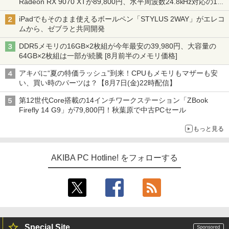
Radeon RX 9070 XTが89,800円、水平周波数24.8kHz対応の17
型モニターが9,801円、暑さ指数連動セール ほか
iPadでもそのまま使えるボールペン「STYLUS 2WAY」がエレコ
ムから、ゼブラと共同開発
DDR5メモリの16GB×2枚組が今年最安の39,980円、大容量の
64GB×2枚組は一部が続騰 [8月前半のメモリ価格]
アキバに“夏の特価ラッシュ”到来！CPUもメモリもマザーも安
い、買い時のパーツは？【8月7日(金)22時配信】
第12世代Core搭載の14インチワークステーション「ZBook
Firefly 14 G9」が79,800円！秋葉原で中古PCセール
もっと見る
AKIBA PC Hotline! をフォローする
Special Site