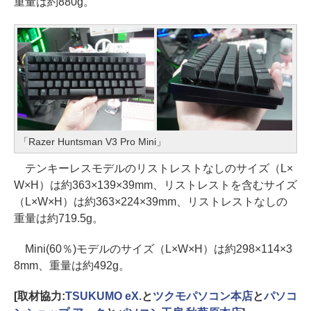
重量は約880g。
「Razer Huntsman V3 Pro Mini」
テンキーレスモデルのリストレストなしのサイズ（L×
W×H）は約363×139×39mm、リストレストを含むサイズ
（L×W×H）は約363×224×39mm、リストレストなしの
重量は約719.5g。
Mini(60％)モデルのサイズ（L×W×H）は約298×114×3
8mm、重量は約492g。
[取材協力:
TSUKUMO eX.
と
ツクモパソコン本店
と
パソコ