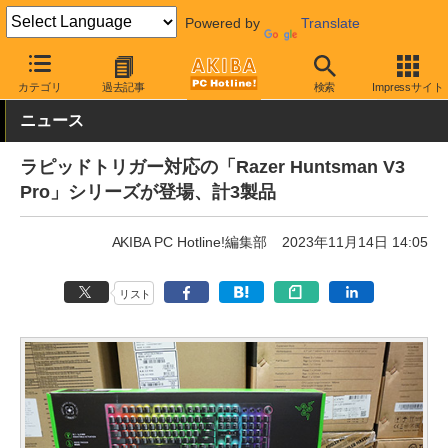
Powered by
Translate
AKIBA PC Hotline!
PC周辺機器
キーボード
Razer
カテゴリ
過去記事
検索
Impressサイト
ニュース
ラピッドトリガー対応の「Razer Huntsman V3
Pro」シリーズが登場、計3製品
AKIBA PC Hotline!編集部
2023年11月14日 14:05
リスト