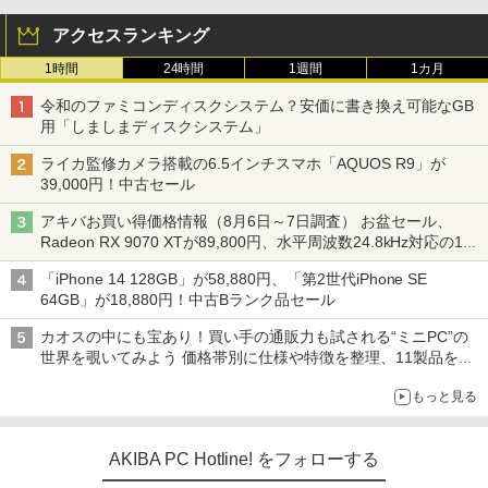
アクセスランキング
1時間
24時間
1週間
1カ月
令和のファミコンディスクシステム？安価に書き換え可能なGB
用「しましまディスクシステム」
ライカ監修カメラ搭載の6.5インチスマホ「AQUOS R9」が
39,000円！中古セール
アキバお買い得価格情報（8月6日～7日調査） お盆セール、
Radeon RX 9070 XTが89,800円、水平周波数24.8kHz対応の17
型モニターが9,801円、暑さ指数連動セール ほか
「iPhone 14 128GB」が58,880円、「第2世代iPhone SE
64GB」が18,880円！中古Bランク品セール
カオスの中にも宝あり！買い手の通販力も試される“ミニPC”の
世界を覗いてみよう 価格帯別に仕様や特徴を整理、11製品をピ
ックアップ text by 石川 ひさよし
もっと見る
AKIBA PC Hotline! をフォローする