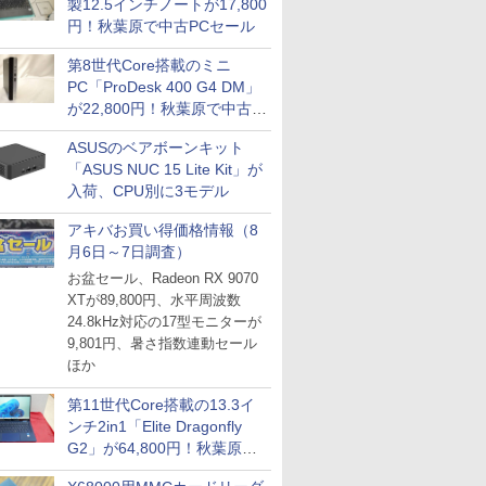
製12.5インチノートが17,800
円！秋葉原で中古PCセール
第8世代Core搭載のミニ
PC「ProDesk 400 G4 DM」
が22,800円！秋葉原で中古
PCセール
ASUSのベアボーンキット
「ASUS NUC 15 Lite Kit」が
入荷、CPU別に3モデル
アキバお買い得価格情報（8
月6日～7日調査）
お盆セール、Radeon RX 9070
XTが89,800円、水平周波数
24.8kHz対応の17型モニターが
9,801円、暑さ指数連動セール
ほか
第11世代Core搭載の13.3イ
ンチ2in1「Elite Dragonfly
G2」が64,800円！秋葉原で
中古PCセール