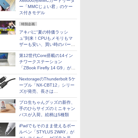
X68000用MMCカードリーダ
ー「MMCじょい君」のケー
ス付きモデル
特別企画
アキバに“夏の特価ラッシ
ュ”到来！CPUもメモリもマ
ザーも安い、買い時のパーツ
は？【8月7日(金)22時配信】
第12世代Core搭載の14イン
チワークステーション
「ZBook Firefly 14 G9」が
79,800円！秋葉原で中古PC
NextorageのThunderbolt 5ケ
セール
ーブル「NX-CBT12」シリー
ズが発売、長さは
30cm/50cm/1mの3種類
プロ生ちゃんグッズの新作、
手のひらサイズのミニキャン
バスが入荷。絵柄は5種類
iPadでもそのまま使えるボー
ルペン「STYLUS 2WAY」が