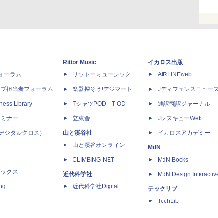
Rittor Music
イカロス出版
dフォーラム
リットーミュージック
AIRLINEweb
ップ担当者フォーラム
楽器探そう!デジマート
Jディフェンスニュー
ness Library
TシャツPOD T-OD
通訳翻訳ジャーナル
セミナー
立東舎
JレスキューWeb
 X（デジタルクロス）
山と溪谷社
イカロスアカデミー
山と溪谷オンライン
MdN
CLIMBING-NET
MdN Books
ブックス
近代科学社
MdN Design Interactiv
ing
近代科学社Digital
テックリブ
TechLib