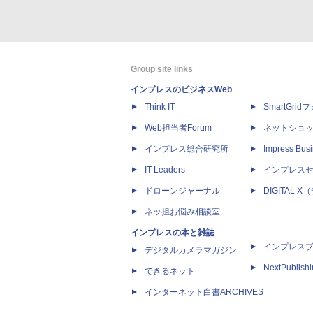
Group site links
インプレスのビジネスWeb
Think IT
SmartGri
Web担当者Forum
ネットショ
インプレス総合研究所
Impress Busi
IT Leaders
インプレス
ドローンジャーナル
DIGITAL
ネッ担お悩み相談室
インプレスの本と雑誌
インプレス
デジタルカメラマガジン
NextPublish
できるネット
インターネット白書ARCHIVES