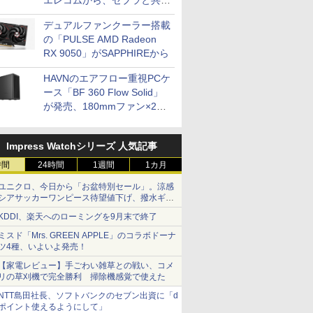
エレコムから、ゼブラと共同
開発
デュアルファンクーラー搭載
の「PULSE AMD Radeon
RX 9050」がSAPPHIREから
HAVNのエアフロー重視PCケ
ース「BF 360 Flow Solid」
が発売、180mmファン×2搭
載
Impress Watchシリーズ 人気記事
時間
24時間
1週間
1カ月
ユニクロ、今日から「お盆特別セール」。涼感
シアサッカーワンピース待望値下げ、撥水ギア
ショーツは1990円に
KDDI、楽天へのローミングを9月末で終了
ミスド「Mrs. GREEN APPLE」のコラボドーナ
ツ4種、いよいよ発売！
【家電レビュー】手ごわい雑草との戦い、コメ
リの草刈機で完全勝利 掃除機感覚で使えた
NTT島田社長、ソフトバンクのセブン出資に「d
ポイント使えるようにして」