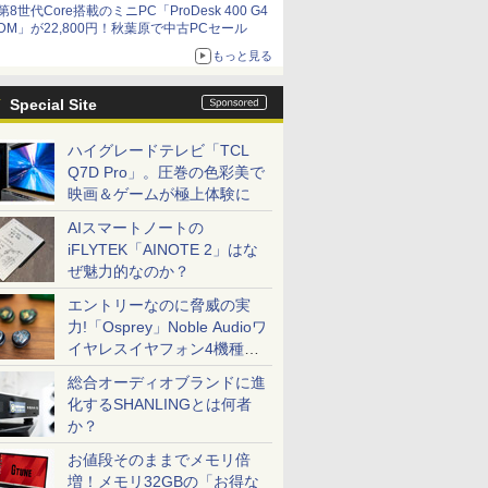
第8世代Core搭載のミニPC「ProDesk 400 G4
DM」が22,800円！秋葉原で中古PCセール
もっと見る
Special Site
ハイグレードテレビ「TCL
Q7D Pro」。圧巻の色彩美で
映画＆ゲームが極上体験に
AIスマートノートの
iFLYTEK「AINOTE 2」はな
ぜ魅力的なのか？
エントリーなのに脅威の実
力!「Osprey」Noble Audioワ
イヤレスイヤフォン4機種を
一気に聴く
総合オーディオブランドに進
化するSHANLINGとは何者
か？
お値段そのままでメモリ倍
増！メモリ32GBの「お得な