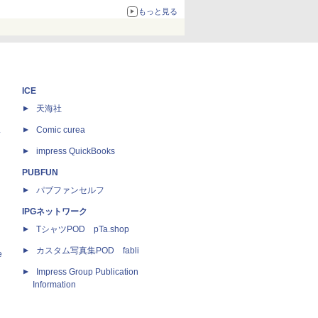
もっと見る
ICE
天海社
ス
Comic curea
impress QuickBooks
PUBFUN
パブファンセルフ
IPGネットワーク
TシャツPOD pTa.shop
カスタム写真集POD fabli
e
Impress Group Publication
Information