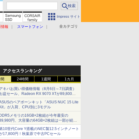
Impress サイト
全カテゴリ
原情報
スマートフォン
アクセスランキング
時間
24時間
1週間
1カ月
アキバお買い得価格情報（8月6日～7日調査）
お盆セール、Radeon RX 9070 XTが89,800
円、水平周波数24.8kHz対応の17型モニターが
ASUSのベアボーンキット「ASUS NUC 15 Lite
9,801円、暑さ指数連動セール ほか
Kit」が入荷、CPU別に3モデル
DDR5メモリの16GB×2枚組が今年最安の
39,980円、大容量の64GB×2枚組は一部が続騰
[8月前半のメモリ価格]
第10世代Core Y搭載のNEC製12.5インチノート
が17,800円！秋葉原で中古PCセール