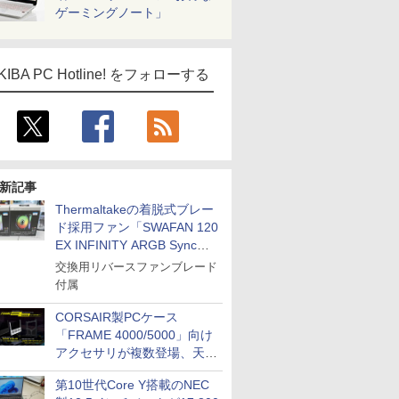
ゲーミングノート」
KIBA PC Hotline! をフォローする
新記事
Thermaltakeの着脱式ブレー
ド採用ファン「SWAFAN 120
EX INFINITY ARGB Sync」
に単品パッケージ
交換用リバースファンブレード
付属
CORSAIR製PCケース
「FRAME 4000/5000」向け
アクセサリが複数登場、天然
木製パネルや背面コネクタ対
第10世代Core Y搭載のNEC
応トレイなど