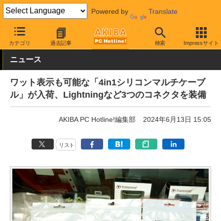
Powered by
Translate
AKIBA PC Hotline!
PC周辺機器
ケーブル
USB Type-Cケーブル
カテゴリ
過去記事
検索
Impressサイト
ニュース
ワット表示も可能な「4in1シリコンマルチケーブ
ル」が入荷、Lightningなど3つのコネクタを装備
AKIBA PC Hotline!編集部
2024年6月13日 15:05
リスト