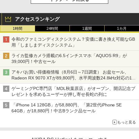
アクセスランキング
1時間
24時間
1週間
1カ月
令和のファミコンディスクシステム？安価に書き換え可能なGB
用「しましまディスクシステム」
ライカ監修カメラ搭載の6.5インチスマホ「AQUOS R9」が
39,000円！中古セール
アキバお買い得価格情報（8月6日～7日調査） お盆セール、
Radeon RX 9070 XTが89,800円、水平周波数24.8kHz対応の17
型モニターが9,801円、暑さ指数連動セール ほか
ゲーミングPC専門店「MDL秋葉原店」がオープン、開店記念プ
レゼントを求めるユーザーが押し寄せ長蛇の列に
「iPhone 14 128GB」が58,880円、「第2世代iPhone SE
64GB」が18,880円！中古Bランク品セール
もっと見る