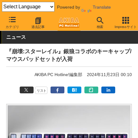
Powered by
Translate
AKIBA PC Hotline!
PC周辺機器
キーボード
キーボード関連ア
カテゴリ
過去記事
検索
Impressサイト
ニュース
『崩壊:スターレイル』銀狼コラボのキーキャップ/
マウスパッドセットが入荷
AKIBA PC Hotline!編集部
2024年11月23日 00:10
リスト