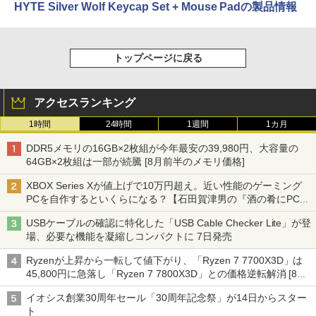
HYTE Silver Wolf Keycap Set + Mouse Padの製品情報
トップページに戻る
アクセスランキング
1時間
24時間
1週間
1カ月
DDR5メモリの16GB×2枚組が今年最安の39,980円、大容量の
64GB×2枚組は一部が続騰 [8月前半のメモリ価格]
XBOX Series Xが値上げで10万円超え。近い性能のゲーミング
PCを自作するといくらになる？【石田賀津男の『酒の肴にPCゲ
ーム』】
USBケーブルの確認に特化した「USB Cable Checker Lite」が登
場、必要な機能を凝縮しコンパクトに 7日発売
Ryzenが上昇から一転して値下がり、「Ryzen 7 7700X3D」は
45,800円に急落し「Ryzen 7 7800X3D」との価格逆転解消 [8月
前半のCPU価格]
イオシス創業30周年セール「30周年記念祭」が14日からスター
ト