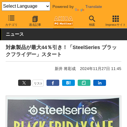
Powered by
Translate
AKIBA PC Hotline!
秋葉原情報
価格情報
特価情報
カテゴリ
過去記事
検索
Impressサイト
ニュース
対象製品が最大44％引き！「SteelSeries ブラッ
クフライデー」スタート
新井 将彩成
2024年11月27日 11:45
リスト