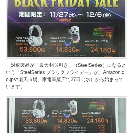
対象製品が「最大44％引き」（SteelSeries）になると
いう「SteelSeries ブラックフライデー」が、Amazon.c
o.jpや楽天市場、家電量販店で27日（水）から始まって
います。