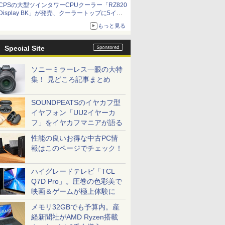
CPSの大型ツインタワーCPUクーラー「RZ820
Display BK」が発売、クーラートップに5イン
チ液晶搭載
もっと見る
Special Site
ソニーミラーレス一眼の大特
集！ 見どころ記事まとめ
SOUNDPEATSのイヤカフ型
イヤフォン「UU2イヤーカ
フ」をイヤカフマニアが語る
性能の良いお得な中古PC情
報はこのページでチェック！
ハイグレードテレビ「TCL
Q7D Pro」。圧巻の色彩美で
映画＆ゲームが極上体験に
メモリ32GBでも予算内。産
経新聞社がAMD Ryzen搭載