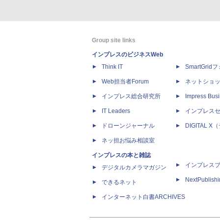
Group site links
インプレスのビジネスWeb
Think IT
SmartGri
Web担当者Forum
ネットショ
インプレス総合研究所
Impress Busi
IT Leaders
インプレス
ドローンジャーナル
DIGITAL
ネッ担お悩み相談室
インプレスの本と雑誌
インプレス
デジタルカメラマガジン
NextPublish
できるネット
インターネット白書ARCHIVES