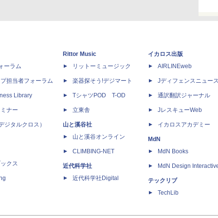
Rittor Music
イカロス出版
dフォーラム
リットーミュージック
AIRLINEweb
ップ担当者フォーラム
楽器探そう!デジマート
Jディフェンスニュー
ness Library
TシャツPOD T-OD
通訳翻訳ジャーナル
セミナー
立東舎
JレスキューWeb
 X（デジタルクロス）
山と溪谷社
イカロスアカデミー
山と溪谷オンライン
MdN
CLIMBING-NET
MdN Books
ブックス
近代科学社
MdN Design Interactiv
ing
近代科学社Digital
テックリブ
TechLib