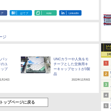
ェア
はてブ
note
LinkedIn
ージ
1
乳パッ
UNCカラーや人魚をモ
フのユ
チーフとした交換用キ
ャップ
ーキャップセットが3製
品
11月24日
2022年12月8日
トップページに戻る