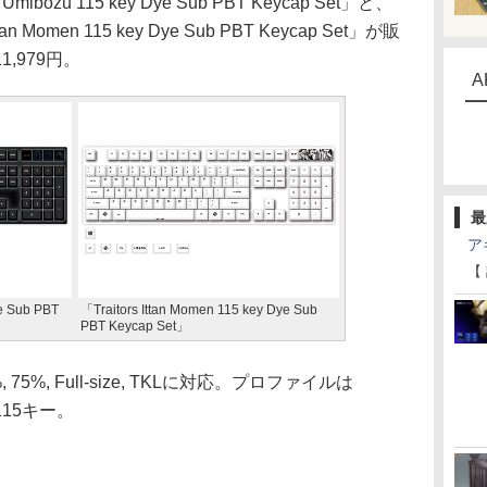
bozu 115 key Dye Sub PBT Keycap Set」と、
 Momen 115 key Dye Sub PBT Keycap Set」が販
,979円。
A
最
ア
【
e Sub PBT
「Traitors Ittan Momen 115 key Dye Sub
PBT Keycap Set」
 75%, Full-size, TKLに対応。プロファイルは
115キー。