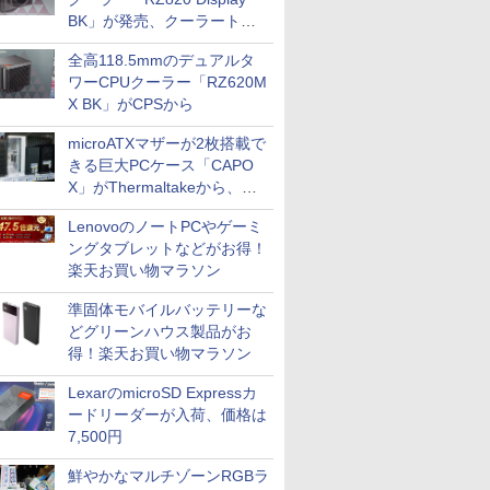
BK」が発売、クーラートッ
プに5インチ液晶搭載
全高118.5mmのデュアルタ
ワーCPUクーラー「RZ620M
X BK」がCPSから
microATXマザーが2枚搭載で
きる巨大PCケース「CAPO
X」がThermaltakeから、カ
ラーは2色
LenovoのノートPCやゲーミ
ングタブレットなどがお得！
楽天お買い物マラソン
準固体モバイルバッテリーな
どグリーンハウス製品がお
得！楽天お買い物マラソン
LexarのmicroSD Expressカ
ードリーダーが入荷、価格は
7,500円
鮮やかなマルチゾーンRGBラ