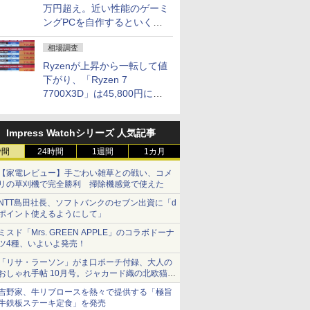
万円超え。近い性能のゲーミ
ングPCを自作するといくら
になる？
相場調査
Ryzenが上昇から一転して値
下がり、「Ryzen 7
7700X3D」は45,800円に急
落し「Ryzen 7 7800X3D」
との価格逆転解消 [8月前半の
Impress Watchシリーズ 人気記事
CPU価格]
時間
24時間
1週間
1カ月
【家電レビュー】手ごわい雑草との戦い、コメ
リの草刈機で完全勝利 掃除機感覚で使えた
NTT島田社長、ソフトバンクのセブン出資に「d
ポイント使えるようにして」
ミスド「Mrs. GREEN APPLE」のコラボドーナ
ツ4種、いよいよ発売！
「リサ・ラーソン」がま口ポーチ付録、大人の
おしゃれ手帖 10月号。ジャカード織の北欧猫デ
ザイン
吉野家、牛リブロースを熱々で提供する「極旨
牛鉄板ステーキ定食」を発売