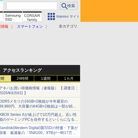
Impress サイト
全カテゴリ
原情報
スマートフォン
アクセスランキング
時間
24時間
1週間
1カ月
アキバお買い得価格情報（速報版） 【 調査日：
2026年8月6日 】
DDR5メモリの16GB×2枚組が今年最安の
39,980円、大容量の64GB×2枚組は一部が続騰
[8月前半のメモリ価格]
XBOX Series Xが値上げで10万円超え。近い性
能のゲーミングPCを自作するといくらになる？
【石田賀津男の『酒の肴にPCゲーム』】
Sandisk(Western Digital)製SSDの特価・下落が
顕著、最速級の「SN8100」8TBが一時17万円
割れ [8月前半のSSD価格]