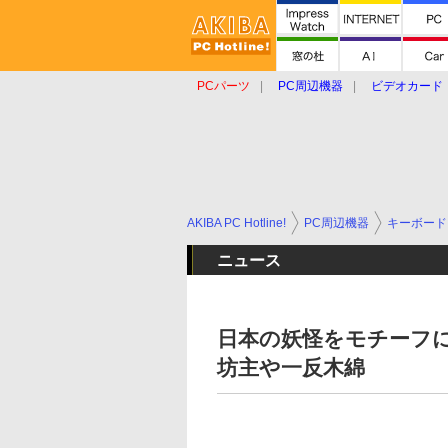
PCパーツ
PC周辺機器
ビデオカード
タブレット
おもしろグッズ
ショップ
AKIBA PC Hotline!
PC周辺機器
キーボード
ニュース
日本の妖怪をモチーフ
坊主や一反木綿