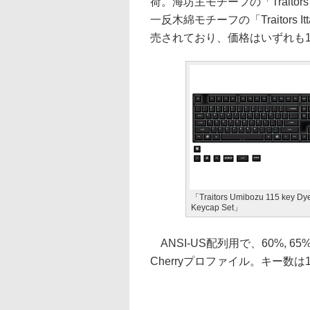
荷。海坊主モチーフの「Traitors Umi
一反木綿モチーフの「Traitors Ittan
売されており、価格はいずれも11
「Traitors Umibozu 115 key Dy
Keycap Set」
ANSI-US配列用で、60%, 65%,
Cherryプロファイル。キー数は