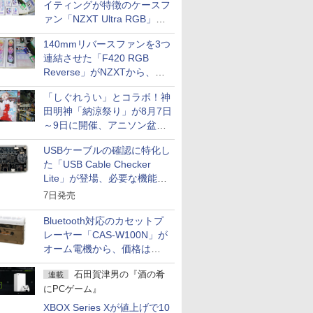
イティングが特徴のケースフ
ァン「NZXT Ultra RGB」が
発売、計8製品
140mmリバースファンを3つ
連結させた「F420 RGB
Reverse」がNZXTから、単
一フレーム採用
「しぐれうい」とコラボ！神
田明神「納涼祭り」が8月7日
～9日に開催、アニソン盆踊
りや屋台グルメなどもあり
USBケーブルの確認に特化し
た「USB Cable Checker
Lite」が登場、必要な機能を
凝縮しコンパクトに
7日発売
Bluetooth対応のカセットプ
レーヤー「CAS-W100N」が
オーム電機から、価格は
5,940円
石田賀津男の『酒の肴
連載
にPCゲーム』
XBOX Series Xが値上げで10