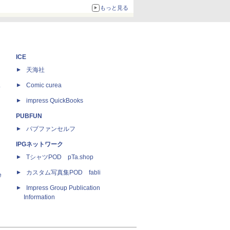
もっと見る
ICE
天海社
ス
Comic curea
impress QuickBooks
PUBFUN
パブファンセルフ
IPGネットワーク
TシャツPOD pTa.shop
カスタム写真集POD fabli
e
Impress Group Publication
Information