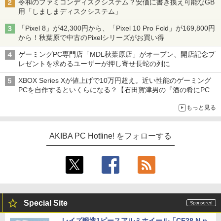
令和のファミコンディスクシステム？安価に書き換え可能なGB
用「しましまディスクシステム」
「Pixel 8」が42,300円から、「Pixel 10 Pro Fold」が169,800円
から！秋葉原で中古のPixelシリーズがお買い得
ゲーミングPC専門店「MDL秋葉原店」がオープン、開店記念プ
レゼントを求めるユーザーが押し寄せ長蛇の列に
XBOX Series Xが値上げで10万円超え。近い性能のゲーミング
PCを自作するといくらになる？【石田賀津男の『酒の肴にPCゲ
ーム』】
もっと見る
AKIBA PC Hotline! をフォローする
Special Site
レイズ鍛造1ピースアルミホイール「CE28 N-p