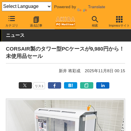
Powered by
Translate
AKIBA PC Hotline!
秋葉原情報
価格情報
特価情報
カテゴリ
過去記事
検索
Impressサイト
ニュース
CORSAIR製のタワー型PCケースが9,980円から！
未使用品セール
新井 将彩成
2025年11月8日 00:15
リスト