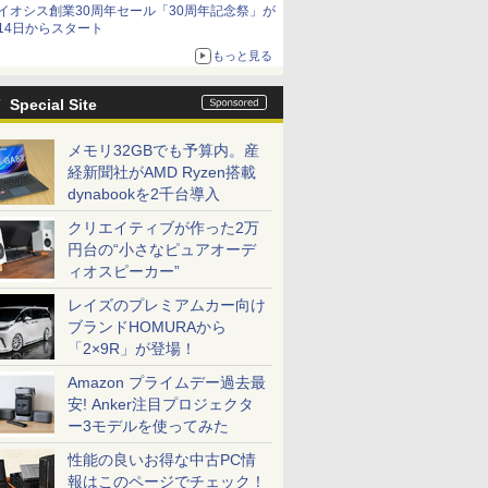
イオシス創業30周年セール「30周年記念祭」が
14日からスタート
もっと見る
Special Site
メモリ32GBでも予算内。産
経新聞社がAMD Ryzen搭載
dynabookを2千台導入
クリエイティブが作った2万
円台の“小さなピュアオーデ
ィオスピーカー”
レイズのプレミアムカー向け
ブランドHOMURAから
「2×9R」が登場！
Amazon プライムデー過去最
安! Anker注目プロジェクタ
ー3モデルを使ってみた
性能の良いお得な中古PC情
報はこのページでチェック！