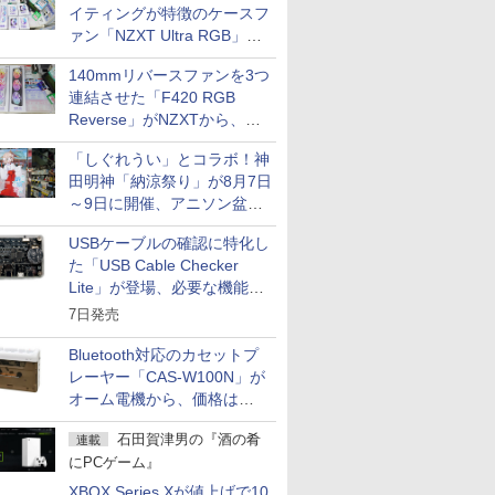
イティングが特徴のケースフ
ァン「NZXT Ultra RGB」が
発売、計8製品
140mmリバースファンを3つ
連結させた「F420 RGB
Reverse」がNZXTから、単
一フレーム採用
「しぐれうい」とコラボ！神
田明神「納涼祭り」が8月7日
～9日に開催、アニソン盆踊
りや屋台グルメなどもあり
USBケーブルの確認に特化し
た「USB Cable Checker
Lite」が登場、必要な機能を
凝縮しコンパクトに
7日発売
Bluetooth対応のカセットプ
レーヤー「CAS-W100N」が
オーム電機から、価格は
5,940円
石田賀津男の『酒の肴
連載
にPCゲーム』
XBOX Series Xが値上げで10