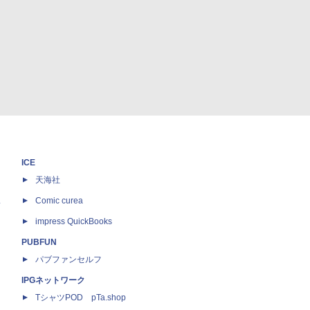
ICE
天海社
ス
Comic curea
impress QuickBooks
PUBFUN
パブファンセルフ
IPGネットワーク
TシャツPOD pTa.shop