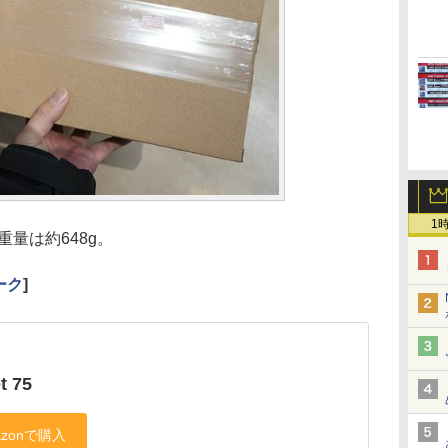
1
重量は約648g。
ーク
]
t 75