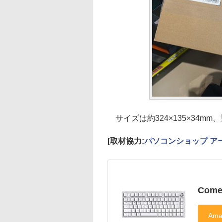
サイズは約324×135×34mm、
[取材協力:
パソコンショップ ア
Come