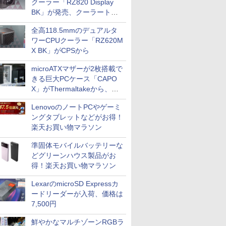
クーラー「RZ820 Display
BK」が発売、クーラートッ
プに5インチ液晶搭載
全高118.5mmのデュアルタ
ワーCPUクーラー「RZ620M
X BK」がCPSから
microATXマザーが2枚搭載で
きる巨大PCケース「CAPO
X」がThermaltakeから、カ
ラーは2色
LenovoのノートPCやゲーミ
ングタブレットなどがお得！
楽天お買い物マラソン
準固体モバイルバッテリーな
どグリーンハウス製品がお
得！楽天お買い物マラソン
LexarのmicroSD Expressカ
ードリーダーが入荷、価格は
7,500円
鮮やかなマルチゾーンRGBラ