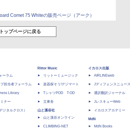
 Keyboard Comet 75 Whiteの販売ページ（アーク）
トップページに戻る
Rittor Music
イカロス出版
dフォーラム
リットーミュージック
AIRLINEweb
ップ担当者フォーラム
楽器探そう!デジマート
Jディフェンスニュー
ness Library
TシャツPOD T-OD
通訳翻訳ジャーナル
セミナー
立東舎
JレスキューWeb
 X（デジタルクロス）
山と溪谷社
イカロスアカデミー
山と溪谷オンライン
MdN
CLIMBING-NET
MdN Books