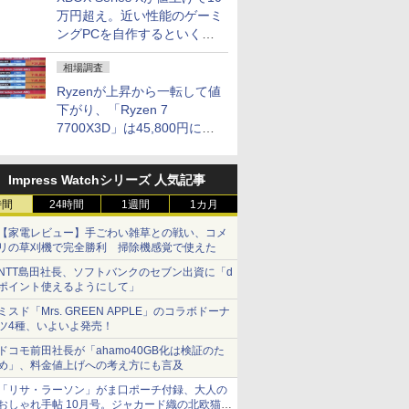
万円超え。近い性能のゲーミ
ングPCを自作するといくら
になる？
相場調査
Ryzenが上昇から一転して値
下がり、「Ryzen 7
7700X3D」は45,800円に急
落し「Ryzen 7 7800X3D」
との価格逆転解消 [8月前半の
Impress Watchシリーズ 人気記事
CPU価格]
時間
24時間
1週間
1カ月
【家電レビュー】手ごわい雑草との戦い、コメ
リの草刈機で完全勝利 掃除機感覚で使えた
NTT島田社長、ソフトバンクのセブン出資に「d
ポイント使えるようにして」
ミスド「Mrs. GREEN APPLE」のコラボドーナ
ツ4種、いよいよ発売！
ドコモ前田社長が「ahamo40GB化は検証のた
め」、料金値上げへの考え方にも言及
「リサ・ラーソン」がま口ポーチ付録、大人の
おしゃれ手帖 10月号。ジャカード織の北欧猫デ