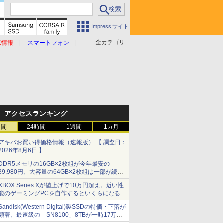
Impress サイト
全カテゴリ
原情報
スマートフォン
アクセスランキング
時間
24時間
1週間
1カ月
アキバお買い得価格情報（速報版） 【 調査日：
2026年8月6日 】
DDR5メモリの16GB×2枚組が今年最安の
39,980円、大容量の64GB×2枚組は一部が続騰
[8月前半のメモリ価格]
XBOX Series Xが値上げで10万円超え。近い性
能のゲーミングPCを自作するといくらになる？
【石田賀津男の『酒の肴にPCゲーム』】
Sandisk(Western Digital)製SSDの特価・下落が
顕著、最速級の「SN8100」8TBが一時17万円
割れ [8月前半のSSD価格]