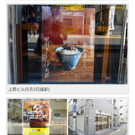
上西ビル(5月2日撮影)