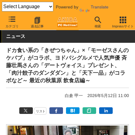
Powered by
Translate
AKIBA PC Hotline!
秋葉原情報
スポット情報
ショップ
カテゴリ
過去記事
検索
Impressサイト
ニュース
ドカ食い系の「きぜつちゃん」×「モーゼスさんの
ケバブ」がコラボ、ヨドバシグルメで人気声優 斉
藤壮馬さんの「デートヴォイス」プレゼント、
「肉汁餃子のダンダダン」と「天下一品」がコラ
ボなど～ 最近の秋葉原 飲食店編～
白倉 甲一
2026年5月12日 11:00
リスト