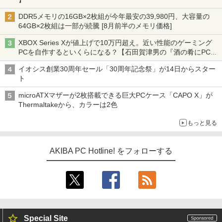
DDR5メモリの16GB×2枚組が今年最安の39,980円、大容量の
64GB×2枚組は一部が続騰 [8月前半のメモリ価格]
XBOX Series Xが値上げで10万円超え。近い性能のゲーミング
PCを自作するといくらになる？【石田賀津男の『酒の肴にPCゲ
ーム』】
イオシス創業30周年セール「30周年記念祭」が14日からスター
ト
microATXマザーが2枚搭載できる巨大PCケース「CAPO X」が
Thermaltakeから、カラーは2色
もっと見る
AKIBA PC Hotline! をフォローする
Special Site