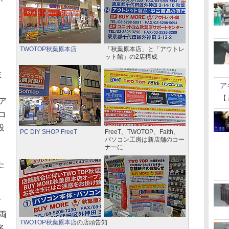
TWOTOP秋葉原本店
「秋葉原本店」と「アウトレ
ット館」の2店構成
在
ア
【
ア
コ
設
PC DIY SHOP FreeT
FreeT、TWOTOP、Faith、
パソコン工房は新店舗のコー
ナーに
た
フ
両
TWOTOP秋葉原本店
の店頭告知
名