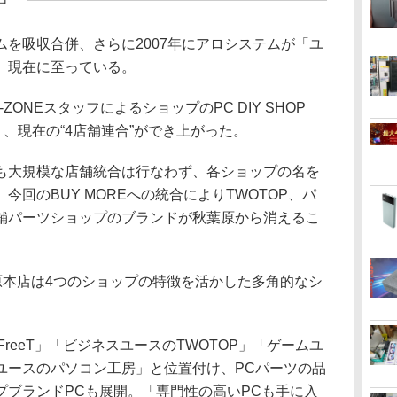
を吸収合併、さらに2007年にアロシステムが「ユ
、現在に至っている。
ZONEスタッフによるショップのPC DIY SHOP
り、現在の“4店舗連合”ができ上がった。
大規模な店舗統合は行なわず、各ショップの名を
回のBUY MOREへの統合によりTWOTOP、パ
舗パーツショップのブランドが秋葉原から消えるこ
葉原本店は4つのショップの特徴を活かした多角的なシ
P FreeT」「ビジネスユースのTWOTOP」「ゲームユ
ユースのパソコン工房」と位置付け、PCパーツの品
プブランドPCも展開。「専門性の高いPCも手に入