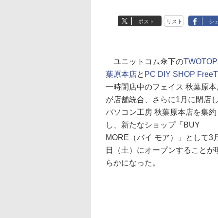
ポスト
リスト
シ
ユニットコム傘下の
TWOTO
葉原本店
と
PC DIY SHOP FreeT
一時閉店中のフェイス 秋葉原本
が店舗統合、さらに1月に閉店
パソコン工房 秋葉原本店を集約
し、新たなショップ「BUY
MORE（バイ モア）」として3
日（土）にオープンすることが
らかになった。