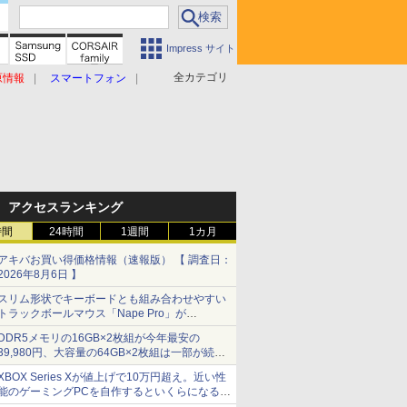
Impress サイト
全カテゴリ
原情報
スマートフォン
アクセスランキング
時間
24時間
1週間
1カ月
アキバお買い得価格情報（速報版） 【 調査日：
2026年8月6日 】
スリム形状でキーボードとも組み合わせやすい
トラックボールマウス「Nape Pro」が
Keychronから
DDR5メモリの16GB×2枚組が今年最安の
39,980円、大容量の64GB×2枚組は一部が続騰
[8月前半のメモリ価格]
XBOX Series Xが値上げで10万円超え。近い性
能のゲーミングPCを自作するといくらになる？
【石田賀津男の『酒の肴にPCゲーム』】