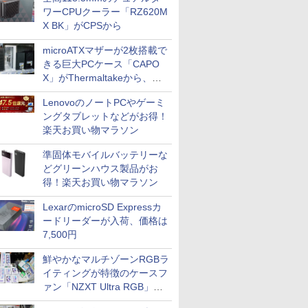
ワーCPUクーラー「RZ620M
X BK」がCPSから
microATXマザーが2枚搭載で
きる巨大PCケース「CAPO
X」がThermaltakeから、カ
ラーは2色
LenovoのノートPCやゲーミ
ングタブレットなどがお得！
楽天お買い物マラソン
準固体モバイルバッテリーな
どグリーンハウス製品がお
得！楽天お買い物マラソン
LexarのmicroSD Expressカ
ードリーダーが入荷、価格は
7,500円
鮮やかなマルチゾーンRGBラ
イティングが特徴のケースフ
ァン「NZXT Ultra RGB」が
発売、計8製品