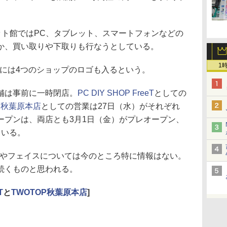
レット館ではPC、タブレット、スマートフォンなどの
か、買い取りや下取りも行なうとしている。
1
板には4つのショップのロゴも入るという。
舗は事前に一時閉店。
PC DIY SHOP FreeT
としての
P秋葉原本店
としての営業は27日（水）がそれぞれ
ープンは、両店とも3月1日（金）がプレオープン、
ている。
Pやフェイスについては今のところ特に情報はない。
続くものと思われる。
T
と
TWOTOP秋葉原本店
]