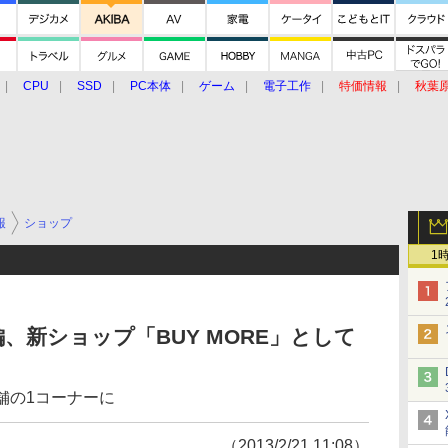
CPU
SSD
PC本体
ゲーム
電子工作
特価情報
秋葉
グルメ
イベント
価格動向
報
ショップ
1
再編、新ショップ「BUY MORE」として
店舗の1コーナーに
（2013/2/21 11:08）