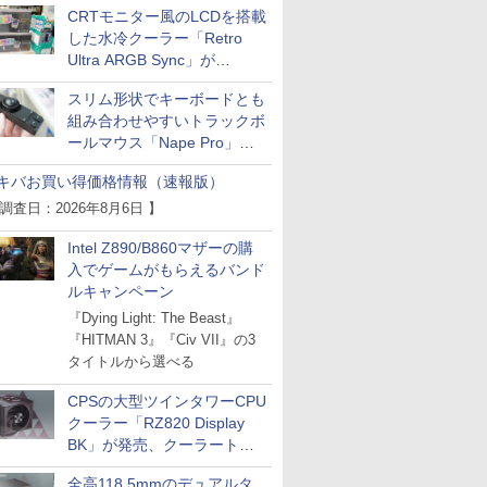
CRTモニター風のLCDを搭載
した水冷クーラー「Retro
Ultra ARGB Sync」が
Thermaltakeから
スリム形状でキーボードとも
組み合わせやすいトラックボ
ールマウス「Nape Pro」が
Keychronから
キバお買い得価格情報（速報版）
 調査日：2026年8月6日 】
Intel Z890/B860マザーの購
入でゲームがもらえるバンド
ルキャンペーン
『Dying Light: The Beast』
『HITMAN 3』『Civ VII』の3
タイトルから選べる
CPSの大型ツインタワーCPU
クーラー「RZ820 Display
BK」が発売、クーラートッ
プに5インチ液晶搭載
全高118.5mmのデュアルタ