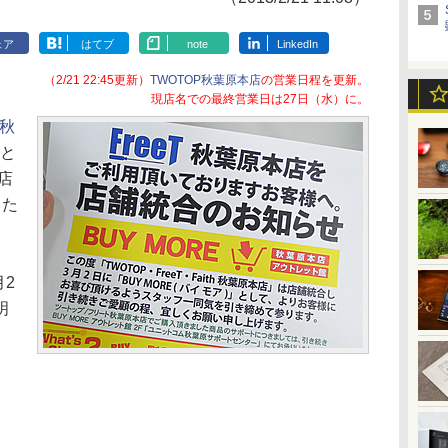
ェア
はてブ
note
LinkedIn
（2/21 22:45更新）
TWOTOP秋葉原本店
の営業日程を更新。
現店名での最終営業日は27日（水）に。
P秋
と
店
した
月2
明