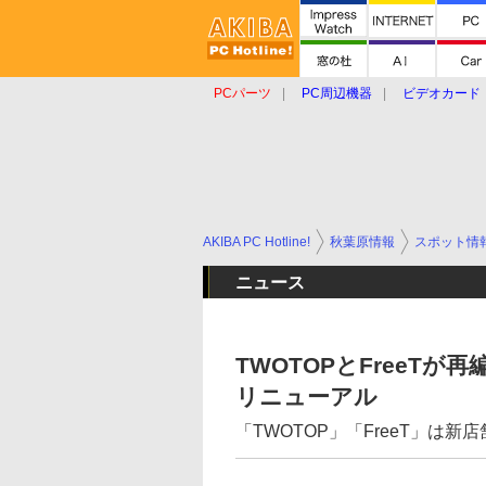
PCパーツ
PC周辺機器
ビデオカード
タブレット
おもしろグッズ
ショップ
AKIBA PC Hotline!
秋葉原情報
スポット情
ニュース
TWOTOPとFreeTが
リニューアル
「TWOTOP」「FreeT」は新