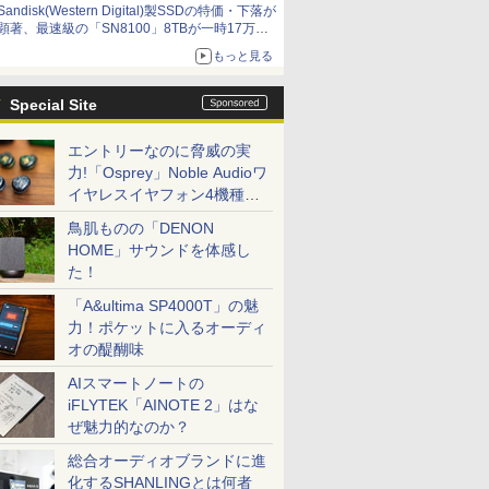
Sandisk(Western Digital)製SSDの特価・下落が
顕著、最速級の「SN8100」8TBが一時17万円
割れ [8月前半のSSD価格]
もっと見る
Special Site
エントリーなのに脅威の実
力!「Osprey」Noble Audioワ
イヤレスイヤフォン4機種を
一気に聴く
鳥肌ものの「DENON
HOME」サウンドを体感し
た！
「A&ultima SP4000T」の魅
力！ポケットに入るオーディ
オの醍醐味
AIスマートノートの
iFLYTEK「AINOTE 2」はな
ぜ魅力的なのか？
総合オーディオブランドに進
化するSHANLINGとは何者