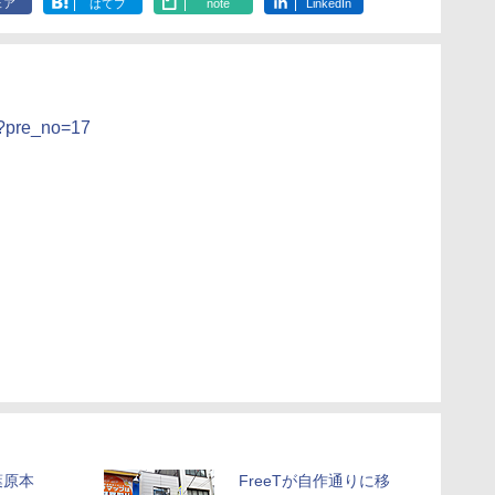
ェア
はてブ
note
LinkedIn
hp?pre_no=17
葉原本
FreeTが自作通りに移