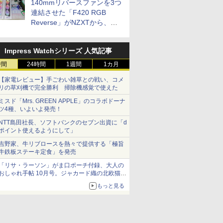
140mmリバースファンを3つ
連結させた「F420 RGB
Reverse」がNZXTから、単
一フレーム採用
Impress Watchシリーズ 人気記事
時間
24時間
1週間
1カ月
【家電レビュー】手ごわい雑草との戦い、コメ
リの草刈機で完全勝利 掃除機感覚で使えた
ミスド「Mrs. GREEN APPLE」のコラボドーナ
ツ4種、いよいよ発売！
NTT島田社長、ソフトバンクのセブン出資に「d
ポイント使えるようにして」
吉野家、牛リブロースを熱々で提供する「極旨
牛鉄板ステーキ定食」を発売
「リサ・ラーソン」がま口ポーチ付録、大人の
おしゃれ手帖 10月号。ジャカード織の北欧猫デ
ザイン
もっと見る