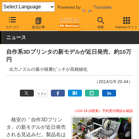
Powered by
Translate
AKIBA PC Hotline!
PC周辺機器
その他PC関連
3Dプリンタ
カテゴリ
過去記事
検索
Impressサイト
ニュース
自作系3Dプリンタの新モデルが近日発売、約10万
円
出力ノズルの最小積層ピッチが高精細化
（2014/1/9 20:44）
リスト
（1/10 19:19更新）予約受付開始を確認
格安の「自作3Dプリン
タ」の新モデルが近日発売
される見込みだ。製品名は