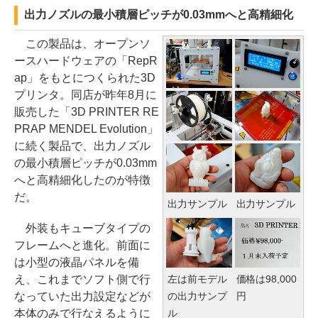
出力ノズルの最小積層ピッチが0.03mmへと高精細化
この製品は、オープンソ
ースハードウェアの「RepR
ap」をもとにつくられた3D
プリンタ。同店が昨年8月に
販売した「3D PRINTER RE
PRAP MENDEL Evolution」
に続く製品で、出力ノズル
の最小積層ピッチが0.03mm
へと高精細化したのが特徴
だ。
出力サンプル
出力サンプル
外装もキューブタイプの
フレームへと進化。前面に
は小型の液晶パネルを備
左は前モデル
価格は98,000
え、これまでソフト側で行
の出力サンプ
円
なっていた出力設定などが
ル
本体のみで行なえるように