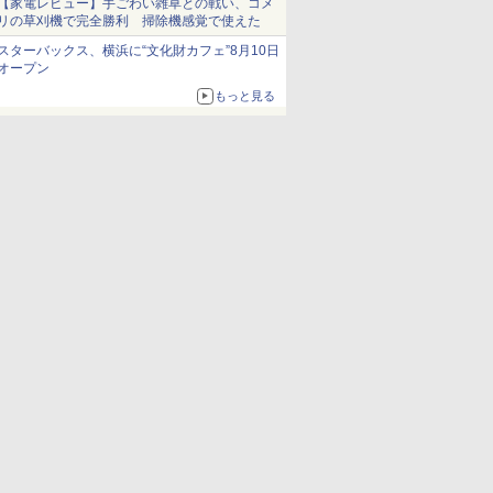
【家電レビュー】手ごわい雑草との戦い、コメ
リの草刈機で完全勝利 掃除機感覚で使えた
スターバックス、横浜に“文化財カフェ”8月10日
オープン
もっと見る