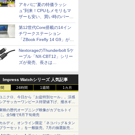
アキバに“夏の特価ラッシ
ュ”到来！CPUもメモリもマ
ザーも安い、買い時のパーツ
は？【8月7日(金)22時配信】
第12世代Core搭載の14イン
チワークステーション
「ZBook Firefly 14 G9」が
79,800円！秋葉原で中古PC
NextorageのThunderbolt 5ケ
セール
ーブル「NX-CBT12」シリー
ズが発売、長さは
30cm/50cm/1mの3種類
Impress Watchシリーズ 人気記事
時間
24時間
1週間
1カ月
ユニクロ、今日から「お盆特別セール」。涼感
シアサッカーワンピース待望値下げ、撥水ギア
ショーツは1990円に
東映の歴代オープニング映像がカプセルトイ
に。全5種で8月下旬発売
カルディ、オンライン限定「ネコバッグ＆タン
ブラーセット」を一般販売。7月の抽選販売の
当選無効分