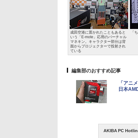
成田空港に置かれたこともあると
「ち
いう「E-mote」応用のバーチャル
マネキン。キャラクター部分は背
面からプロジェクターで投射され
ている
編集部のおすすめ記事
「アニメ
日本AMD
AKIBA PC H