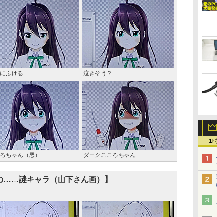
にふける…
泣きそう？
1
ろちゃん（悪）
ダークこころちゃん
の……謎キャラ（山下さん画）】