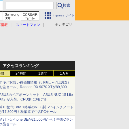
Impress サイト
全カテゴリ
原情報
スマートフォン
アクセスランキング
時間
24時間
1週間
1カ月
アキバお買い得価格情報（8月6日～7日調査）
お盆セール、Radeon RX 9070 XTが89,800
円、水平周波数24.8kHz対応の17型モニターが
ASUSのベアボーンキット「ASUS NUC 15 Lite
9,801円、暑さ指数連動セール ほか
Kit」が入荷、CPU別に3モデル
第10世代Core Y搭載のNEC製12.5インチノート
が17,800円！秋葉原で中古PCセール
第3世代iPhone SEが21,500円から！中古Cラン
ク品セール