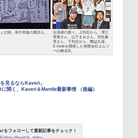
ょび姉」単行本版の裏話も…
出演者の面々。上列左から、澤江
美香さん、山下まみさん、羽生麻
里さん、下列左から、弊誌久保、
E-moteを開発した有限会社エムツ
ーの椎名氏
を見るならKaveri」
に聞く、Kaveri＆Mantle最新事情 （後編）
otline!をフォローして最新記事をチェック！
Follow @watch_akiba