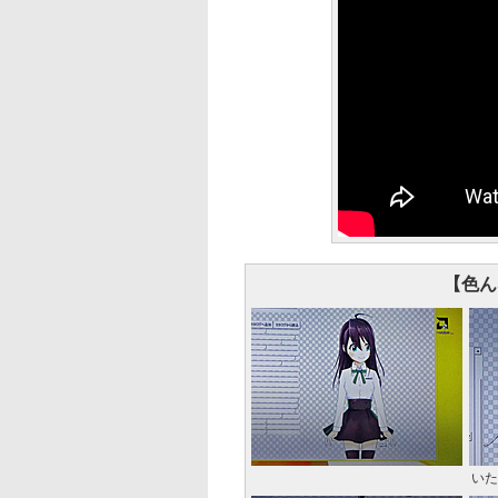
【色ん
いた