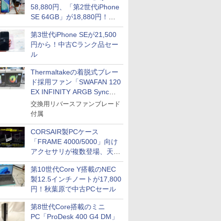
58,880円、「第2世代iPhone
SE 64GB」が18,880円！中
古Bランク品セール
第3世代iPhone SEが21,500
円から！中古Cランク品セー
ル
Thermaltakeの着脱式ブレー
ド採用ファン「SWAFAN 120
EX INFINITY ARGB Sync」
に単品パッケージ
交換用リバースファンブレード
付属
CORSAIR製PCケース
「FRAME 4000/5000」向け
アクセサリが複数登場、天然
木製パネルや背面コネクタ対
第10世代Core Y搭載のNEC
応トレイなど
製12.5インチノートが17,800
円！秋葉原で中古PCセール
第8世代Core搭載のミニ
PC「ProDesk 400 G4 DM」