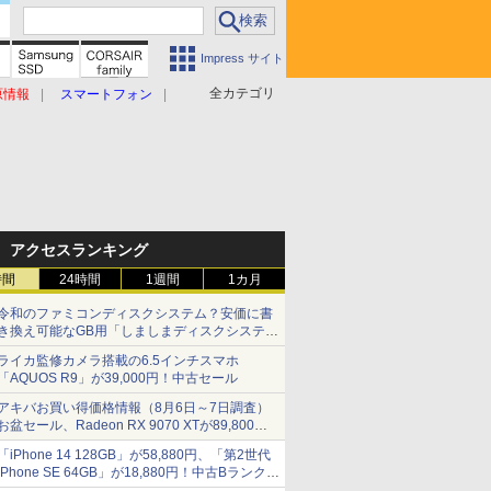
Impress サイト
全カテゴリ
原情報
スマートフォン
アクセスランキング
時間
24時間
1週間
1カ月
令和のファミコンディスクシステム？安価に書
き換え可能なGB用「しましまディスクシステ
ム」
ライカ監修カメラ搭載の6.5インチスマホ
「AQUOS R9」が39,000円！中古セール
アキバお買い得価格情報（8月6日～7日調査）
お盆セール、Radeon RX 9070 XTが89,800
円、水平周波数24.8kHz対応の17型モニターが
「iPhone 14 128GB」が58,880円、「第2世代
9,801円、暑さ指数連動セール ほか
iPhone SE 64GB」が18,880円！中古Bランク品
セール