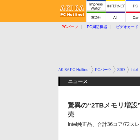
PCパーツ
PC周辺機器
ビデオカード
タブレット
おもしろグッズ
ショップ
AKIBA PC Hotline!
PCパーツ
SSD
Intel
ニュース
驚異の“2TBメモリ増設
売
Intel純正品、合計36コア/7