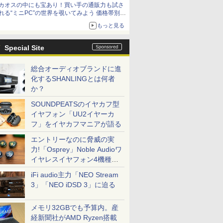
カオスの中にも宝あり！買い手の通販力も試さ
れる“ミニPC”の世界を覗いてみよう 価格帯別に
仕様や特徴を整理、11製品をピックアップ text
もっと見る
by 石川 ひさよし
Special Site
総合オーディオブランドに進
化するSHANLINGとは何者
か？
SOUNDPEATSのイヤカフ型
イヤフォン「UU2イヤーカ
フ」をイヤカフマニアが語る
エントリーなのに脅威の実
力!「Osprey」Noble Audioワ
イヤレスイヤフォン4機種を
一気に聴く
iFi audio主力「NEO Stream
3」「NEO iDSD 3」に迫る
メモリ32GBでも予算内。産
経新聞社がAMD Ryzen搭載