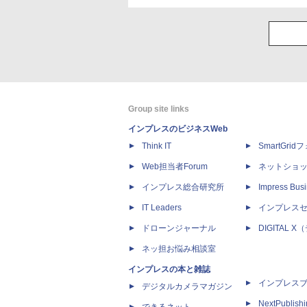
Group site links
インプレスのビジネスWeb
Think IT
SmartGri
Web担当者Forum
ネットショ
インプレス総合研究所
Impress Busi
IT Leaders
インプレス
ドローンジャーナル
DIGITAL
ネッ担お悩み相談室
インプレスの本と雑誌
インプレス
デジタルカメラマガジン
NextPublish