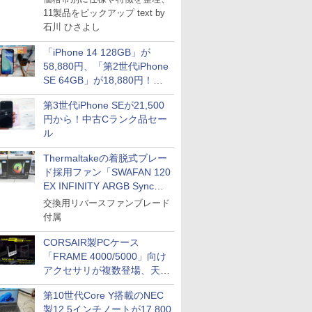
11製品をピックアップ text by
石川 ひさよし
「iPhone 14 128GB」が
58,880円、「第2世代iPhone
SE 64GB」が18,880円！中
古Bランク品セール
第3世代iPhone SEが21,500
円から！中古Cランク品セー
ル
Thermaltakeの着脱式ブレー
ド採用ファン「SWAFAN 120
EX INFINITY ARGB Sync」
に単品パッケージ
交換用リバースファンブレード
付属
CORSAIR製PCケース
「FRAME 4000/5000」向け
アクセサリが複数登場、天然
木製パネルや背面コネクタ対
第10世代Core Y搭載のNEC
応トレイなど
製12.5インチノートが17,800