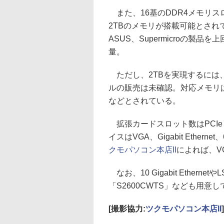
また、16基のDDR4メモリス
2TBのメモリが搭載可能とされ
ASUS、Supermicroの
量。
ただし、2TBを実現するには、
ルの販売は未確認。対応メモリはDDR4
などとされている。
拡張カードスロット数はPCIe x
イスはVGA、Gigabit Etherne
クモパソコン本店II
によれば、VG
なお、10 Gigabit Ethern
「S2600CWTS」なども用意
[撮影協力:
ツクモパソコン本店II
]