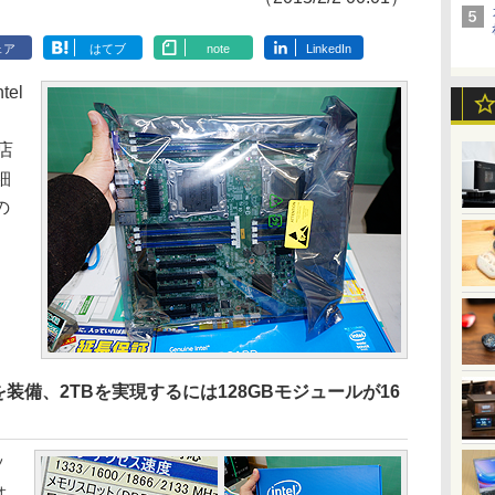
ェア
はてブ
note
LinkedIn
el
店
細
の
を装備、2TBを実現するには128GBモジュールが16
ッ
ォ