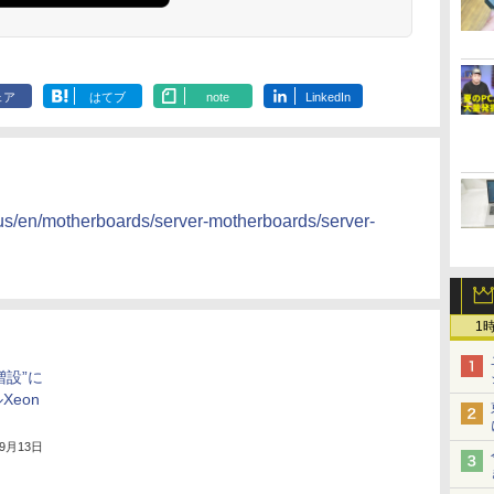
ェア
はてブ
note
LinkedIn
us/en/motherboards/server-motherboards/server-
1
増設”に
eon
年9月13日