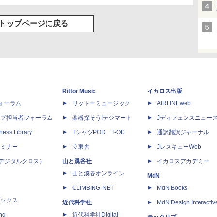
トップページに戻る
Rittor Music
イカロス出版
dフォーラム
リットーミュージック
AIRLINEweb
ップ担当者フォーラム
楽器探そう!デジマート
Jディフェンスニュー
ness Library
TシャツPOD T-OD
通訳翻訳ジャーナル
セミナー
立東舎
JレスキューWeb
 X（デジタルクロス）
山と溪谷社
イカロスアカデミー
山と溪谷オンライン
MdN
CLIMBING-NET
MdN Books
ブックス
近代科学社
MdN Design Interactiv
ing
近代科学社Digital