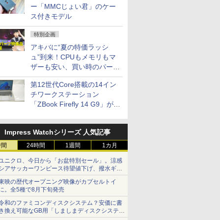
ー「MMCじょい君」のケー
ス付きモデル
特別企画
アキバに“夏の特価ラッシ
ュ”到来！CPUもメモリもマ
ザーも安い、買い時のパーツ
は？【8月7日(金)22時配信】
第12世代Core搭載の14イン
チワークステーション
「ZBook Firefly 14 G9」が
79,800円！秋葉原で中古PC
セール
Impress Watchシリーズ 人気記事
時間
24時間
1週間
1カ月
ユニクロ、今日から「お盆特別セール」。涼感
シアサッカーワンピース待望値下げ、撥水ギア
ショーツは1990円に
東映の歴代オープニング映像がカプセルトイ
に。全5種で8月下旬発売
令和のファミコンディスクシステム？安価に書
き換え可能なGB用「しましまディスクシステ
ム」