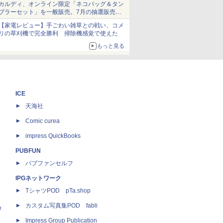
カルディ、オンライン限定「ネコバッグ＆タン
ブラーセット」を一般販売。7月の抽選販売の
当選無効分
【家電レビュー】手ごわい雑草との戦い、コメ
リの草刈機で完全勝利 掃除機感覚で使えた
もっと見る
ICE
天海社
ス
Comic curea
impress QuickBooks
PUBFUN
パブファンセルフ
IPGネットワーク
TシャツPOD pTa.shop
カスタム写真集POD fabli
e
Impress Group Publication