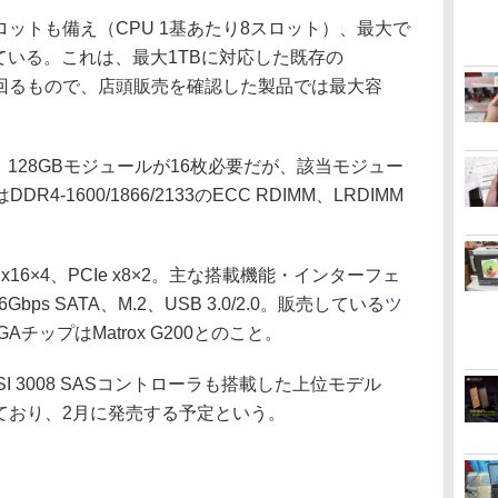
ロットも備え（CPU 1基あたり8スロット）、最大で
ている。これは、最大1TBに対応した既存の
製品を上回るもので、店頭販売を確認した製品では最大容
128GBモジュールが16枚必要だが、該当モジュー
-1600/1866/2133のECC RDIMM、LRDIMM
16×4、PCIe x8×2。主な搭載機能・インターフェ
t、6Gbps SATA、M.2、USB 3.0/2.0。販売している
ツ
AチップはMatrox G200とのこと。
etやLSI 3008 SASコントローラも搭載した上位モデル
しており、2月に発売する予定という。