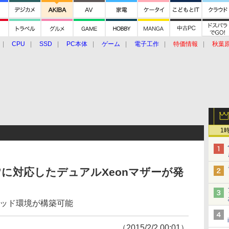
CPU
SSD
PC本体
ゲーム
電子工作
特価情報
秋葉
グルメ
イベント
価格動向
1
”に対応したデュアルXeonマザーが発
2スレッド環境が構築可能
（2015/2/2 00:01）