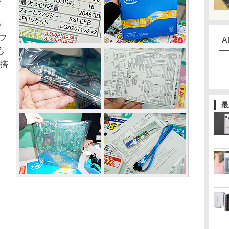
ッ
3フ
A
応
つ搭
ッ
最