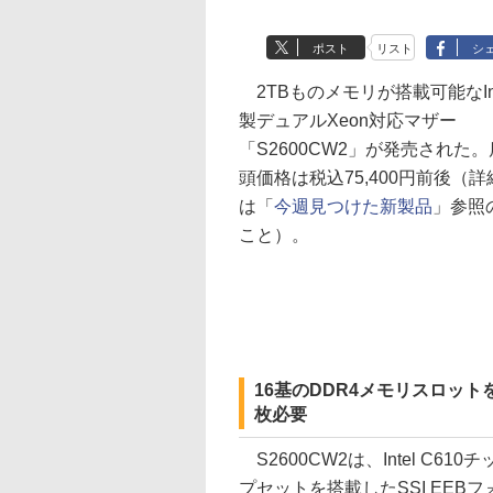
ポスト
リスト
シ
2TBものメモリが搭載可能なInt
製デュアルXeon対応マザー
「S2600CW2」が発売された。
頭価格は税込75,400円前後（詳
は「
今週見つけた新製品
」参照
こと）。
16基のDDR4メモリスロット
枚必要
S2600CW2は、Intel C610チ
プセットを搭載したSSI EEBフ