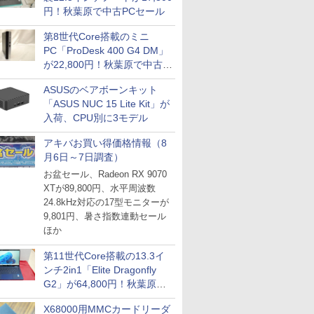
円！秋葉原で中古PCセール
第8世代Core搭載のミニ
PC「ProDesk 400 G4 DM」
が22,800円！秋葉原で中古
PCセール
ASUSのベアボーンキット
「ASUS NUC 15 Lite Kit」が
入荷、CPU別に3モデル
アキバお買い得価格情報（8
月6日～7日調査）
お盆セール、Radeon RX 9070
XTが89,800円、水平周波数
24.8kHz対応の17型モニターが
9,801円、暑さ指数連動セール
ほか
第11世代Core搭載の13.3イ
ンチ2in1「Elite Dragonfly
G2」が64,800円！秋葉原で
中古PCセール
X68000用MMCカードリーダ