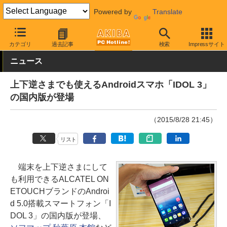
Powered by
Translate
AKIBA PC Hotline!
モバイル
スマートフォン
SIMフリースマー
カテゴリ
過去記事
検索
Impressサイト
ニュース
上下逆さまでも使えるAndroidスマホ「IDOL 3」
の国内版が登場
（2015/8/28 21:45）
リスト
端末を上下逆さまにして
も利用できるALCATEL ON
ETOUCHブランドのAndroi
d 5.0搭載スマートフォン「I
DOL 3」の国内版が登場、