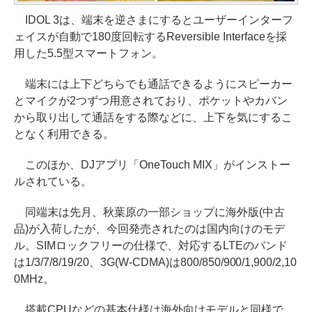
IDOL 3は、端末を逆さまにするとユーザーインターフ
ェイスが自動で180度回転するReversible Interfaceを採
用した5.5型スマートフォン。
端末には上下どちらでも通話できるようにスピーカー
とマイクが2つずつ用意されており、ポケットやカバン
から取り出して通話をする際などに、上下を気にするこ
となく利用できる。
このほか、DJアプリ「OneTouch MIX」がインストー
ルされている。
同端末は先月、秋葉原の一部ショップに海外版(中古
品)が入荷したが、今回発売されたのは国内向けのモデ
ル。SIMロックフリーの仕様で、対応するLTEのバンド
は1/3/7/8/19/20、3G(W-CDMA)は800/850/900/1,900/2,10
0MHz。
搭載CPUなどの基本仕様は海外向けモデルと同様で、