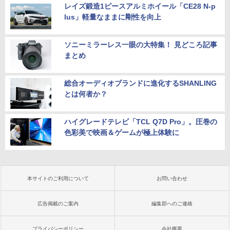
レイズ鍛造1ピースアルミホイール「CE28 N-p
lus」軽量なままに剛性を向上
ソニーミラーレス一眼の大特集！ 見どころ記事
まとめ
総合オーディオブランドに進化するSHANLING
とは何者か？
ハイグレードテレビ「TCL Q7D Pro」。圧巻の
色彩美で映画＆ゲームが極上体験に
本サイトのご利用について
お問い合わせ
広告掲載のご案内
編集部へのご連絡
プライバシーポリシー
会社概要